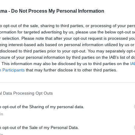
Pusfinalis. Antrosios
- Cholet
Klaipėdos Dragūnas
rungtynės. Alba Berlin -
ama -
Do Not Process My Personal Information
 rankinio
Bamberg Baskets
08:30
Vokietijos BBL
krepšinio lyga.
10:40
Vokietijos BBL
ngtynės.
Pusfinalis. Trečiosios
to opt-out of the sale, sharing to third parties, or processing of your per
krepšinio lyga.
agūnas -
rungtynės. Telekom
formation for targeted advertising by us, please use the below opt-out s
Pusfinalis. Antrosios
 Šviesa
Baskets Bonn - FC
r selection. Please note that after your opt-out request is processed y
rungtynės. FC Bayern
Bayern München
ijos LNB
München - Telekom
eing interest-based ads based on personal information utilized by us or
.
Baskets Bonn
10:30
Vokietijos BBL
disclosed to third parties prior to your opt-out. You may separately opt-
 Trečiosios
krepšinio lyga.
losure of your personal information by third parties on the IAB’s list of
12:40
Tenisas
on-
Pusfinalis. Trečiosios
. This information may also be disclosed by us to third parties on the
IA
- Cholet
rungtynės. Bamberg
14:40
Lengvoji atletika
Participants
that may further disclose it to other third parties.
Baskets - Alba Berlin
ijos
16:40
Tenisas
12:30
Lengvoji atletika
19:00
Moterų rankinio
ijos LNB
15:30
Moterų rankinio
čempionų lyga
l Data Processing Opt Outs
.
čempionų lyga
21:00
Graikijos
rmosios
17:00
TIESIOGIAI
krepšinio lyga.Finalas.
is -
o opt-out of the Sharing of my personal data.
Penkiakovė
Trečiosios rungtynės.
Olympiacos -
In
18:50
Lengvoji atletika
s
Panathinaikos
.Finalas.
20:50
Graikijos
23:00
„One
o opt-out of the Sale of my Personal Data.
gtynės.
krepšinio lyga.Finalas.
championship“. One
In
Antrosios