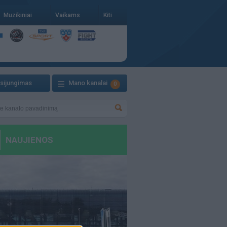
Muzikiniai
Vaikams
Kiti
isijungimas
Mano kanalai
0