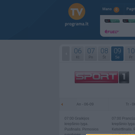
Mano
Pagr
0
06
07
08
09
10
Kt
Pn
Št
Se
Pr
An - 06-09
Tr - 
07:00
Graikijos
07:00
Prancūz
krepšinio lyga.
krepšinio lyga
Pusfinalis. Pirmosios
Ketvirtfinalis.
rungtynės.
rungtynės. Ly