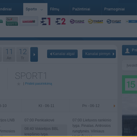
indiniai
Sporto
Filmų
Pažintiniai
Pramoginiai
11
12
Pr
Kanalai atgal
Kanalai pirmyn
An
Tr
SPORT1
|
Pridėti pasirinkimą
06-10
Kt - 06-11
Pn - 06-12
ijos LNB
07:00
Penkiakovė
07:00
Lietuvos rankinio
.
lyga. Finalas. Antrosios
08:40
Vokietijos BBL
 Pirmosios
rungtynės. Vilniaus
krepšinio lyga.
on-
VHC Šviesa -