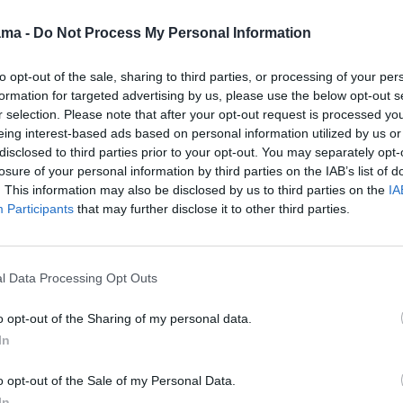
trosios
Klaipėdos Dragūnas
12:00
TIESIOGIAI
a Berlin -
ama -
Do Not Process My Personal Information
Penkiakovė
ets
08:30
Vokietijos BBL
krepšinio lyga.
13:50
Graikijos
jos BBL
Pusfinalis. Trečiosios
krepšinio lyga.Finalas.
to opt-out of the sale, sharing to third parties, or processing of your per
.
rungtynės. Telekom
Pirmosios rungtynės.
formation for targeted advertising by us, please use the below opt-out s
trosios
Baskets Bonn - FC
Olympiacos -
r selection. Please note that after your opt-out request is processed y
 Bayern
Bayern München
Panathinaikos
lekom
eing interest-based ads based on personal information utilized by us or
10:30
Vokietijos BBL
16:00
TIESIOGIAI
disclosed to third parties prior to your opt-out. You may separately opt-
krepšinio lyga.
Rankinio čempionų
losure of your personal information by third parties on the IAB’s list of
Pusfinalis. Trečiosios
lyga
. This information may also be disclosed by us to third parties on the
IA
rungtynės. Bamberg
 atletika
17:50
Tenisas. Ultimate
Participants
that may further disclose it to other third parties.
Baskets - Alba Berlin
Tennis Showdown.
12:30
Lengvoji atletika
Prancūzija.Nimas.
rankinio
Finalas
15:30
Moterų rankinio
a
l Data Processing Opt Outs
čempionų lyga
19:00
TIESIOGIAI
s
Rankinio čempionų
17:00
TIESIOGIAI
.Finalas.
lyga
o opt-out of the Sharing of my personal data.
Penkiakovė
ngtynės.
20:40
Penkiakovė
In
18:50
Lengvoji atletika
s
22:10
Prancūzijos LNB
20:50
Graikijos
krepšinio lyga.
o opt-out of the Sale of my Personal Data.
krepšinio lyga.Finalas.
“. One
Pusfinalis. Pirmosios
In
Antrosios