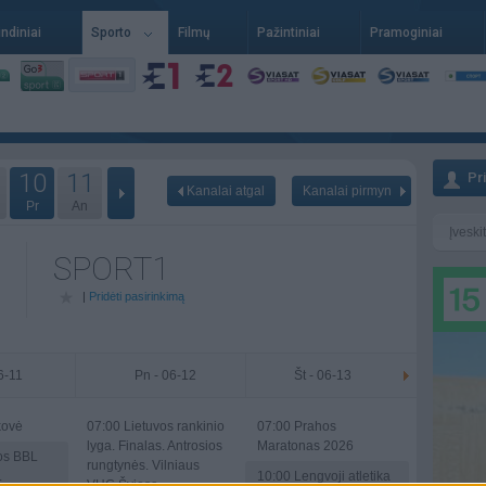
indiniai
Sporto
Filmų
Pažintiniai
Pramoginiai
10
11
Pr
Kanalai atgal
Kanalai pirmyn
Pr
An
SPORT1
|
Pridėti pasirinkimą
06-11
Pn - 06-12
Št - 06-13
kovė
07:00
Lietuvos rankinio
07:00
Prahos
lyga. Finalas. Antrosios
Maratonas 2026
jos BBL
rungtynės. Vilniaus
.
10:00
Lengvoji atletika
VHC Šviesa -