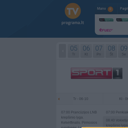
Mano
Pagr
0
05
06
07
08
09
Tr
Kt
Pn
Št
Se
Tr - 06-10
Kt - 
07:00
Prancūzijos LNB
07:00
Penkia
krepšinio lyga.
08:40
Vokieti
Ketvirtfinalis. Pirmosios
krepšinio lyga
rungtynės. Lyon-