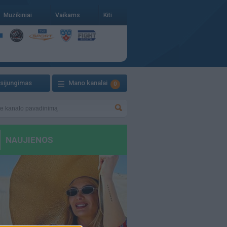
Muzikiniai
Vaikams
Kiti
isijungimas
Mano kanalai
0