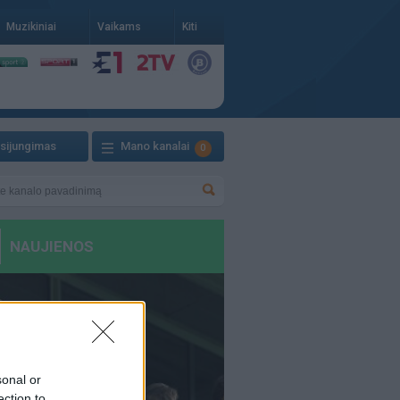
Muzikiniai
Vaikams
Kiti
isijungimas
Mano kanalai
0
sonal or
ection to