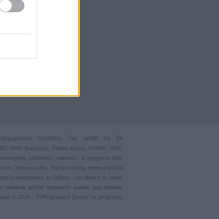
atnaujinama nuolatos, čia rasite ne tik
 BBC, CNN, Eurosport,
TVplay sports
, TV1000, ONT,
pramoginės
,
pažintinės
,
vaikams
-
tv programa siūlo
stos į lietuvių kalbą. Patogi funkcija
anonsai
leidžia
ai pristatydamos jų siužetą - visi filmai ir tv laidos
s nereikės ieškoti mėgstamo kanalo tarp begalės
grama © 2018 - TVPrograma.lt Žymos: tv programa,