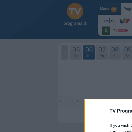
Mano
Pagr
0
05
06
07
08
09
Tr
Kt
Pn
Št
Se
Št - 06-06
Se - 
TV Progr
If you wish 
sensitive in