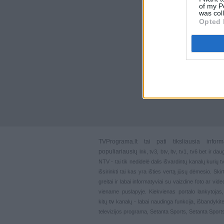
of my P
was col
Opted 
TVPrograma.lt
tai pati tiksliausia info
populiariausių
lnk
,
tv3
,
btv
,
ltv
,
tv1
,
tv6
bet ir dau
NTV - tai tik nedidelė dalis išvardintų kanalų kurių
išsirinkti tai kas yra išties vertą jūsų dėmesio. Ski
greitai ir labai informatyviai su vaizdine foto ar vi
viename puslapyje. Kiekvienas portalo lankytojas
kitų
tv
kanalų - labai naudinga funkcija, išbandykite
televizijos programa, Setanta Sports, Setanta Sport