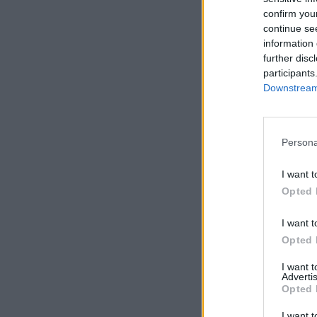
confirm you
continue se
information 
further disc
participants
Downstream 
Persona
I want t
Opted 
I want t
Opted 
I want 
Advertis
Opted 
I want t