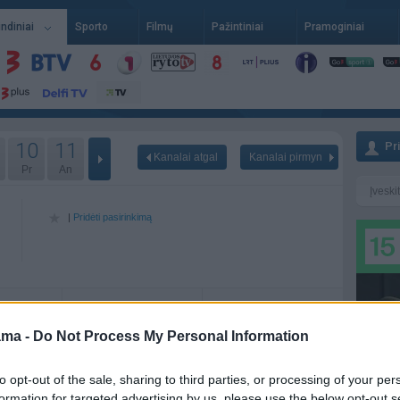
indiniai
Sporto
Filmų
Pažintiniai
Pramoginiai
10
11
Pr
Kanalai atgal
Kanalai pirmyn
Pr
An
|
Pridėti pasirinkimą
06-07
Pr - 06-08
An - 06-09
ama -
Do Not Process My Personal Information
to opt-out of the sale, sharing to third parties, or processing of your per
formation for targeted advertising by us, please use the below opt-out s