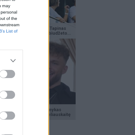
ou may
 personal
out of the
 downstream
B’s List of