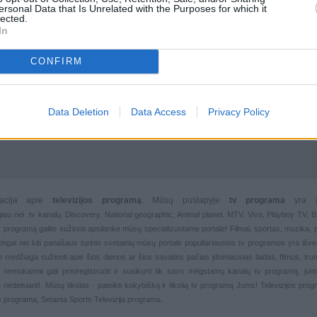
ersonal Data that Is Unrelated with the Purposes for which it
lected.
In
CONFIRM
Data Deletion
Data Access
Privacy Policy
rmacija apie
televizijos programą
. Mūsų puslapyje
tv programa
yra 
giau nei
tv kanalų. Discovery. National geographic, Animal planet. MTV, Viva, Playboy TV,
 tv programą galite sužinoti apsilanke mūsų specializuotame portale!
Filmai
,
sportas
,
muzika
,
rtingai nei kiti panašaus turinio svetainių mūsų portale populiariausios
tv programos yra išver
deo medžiaga sužinoti apie šios dienos ar šios savaitės pačias įdomiausias laidas, filmus, trump
, nemokamai gali prisiregistruoti ir susikurti tik savo mėgstamų kanalų
tv programą, jum
 nedelsiant!. Mūsų tikslas - pateikti kokybišką ir tikslią tv programą Jums!
Televizijos pro
s programa, Setanta Sports Televizija programa.