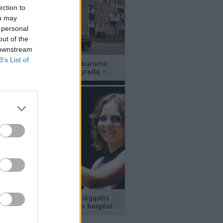
ection to
ou may
 personal
out of the
 downstream
B’s List of