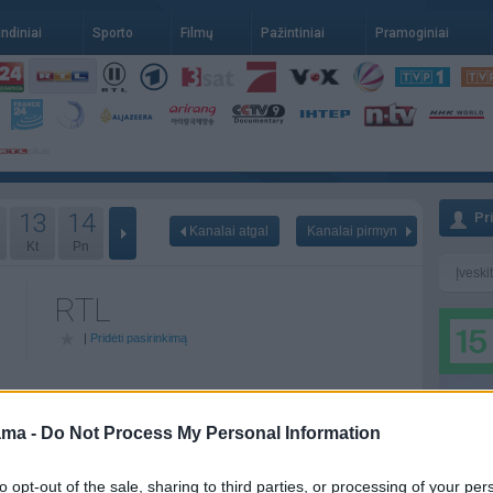
indiniai
Sporto
Filmų
Pažintiniai
Pramoginiai
13
14
Pr
Kanalai atgal
Kanalai pirmyn
Kt
Pn
RTL
|
Pridėti pasirinkimą
06-07
Pr - 06-08
An - 06-09
ama -
Do Not Process My Personal Information
to opt-out of the sale, sharing to third parties, or processing of your per