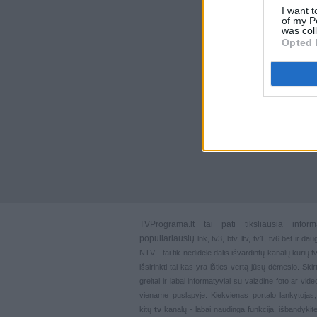
I want t
of my P
was col
Opted 
TVPrograma.lt
tai pati tiksliausia info
populiariausių
lnk
,
tv3
,
btv
,
ltv
,
tv1
,
tv6
bet ir dau
NTV - tai tik nedidelė dalis išvardintų kanalų kurių
išsirinkti tai kas yra išties vertą jūsų dėmesio. Ski
greitai ir labai informatyviai su vaizdine foto ar vi
viename puslapyje. Kiekvienas portalo lankytojas
kitų
tv
kanalų - labai naudinga funkcija, išbandykite