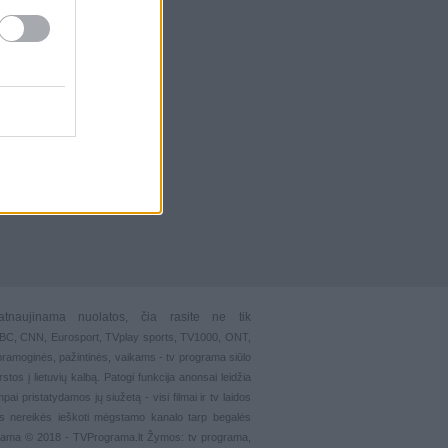
atnaujinama nuolatos, čia rasite ne tik
 BBC, CNN, Eurosport,
TVplay sports
, TV1000, ONT,
pramoginės
,
pažintinės
,
vaikams
-
tv programa siūlo
stos į lietuvių kalbą. Patogi funkcija
anonsai
leidžia
ai pristatydamos jų siužetą - visi filmai ir tv laidos
s nereikės ieškoti mėgstamo kanalo tarp begalės
grama © 2018 - TVPrograma.lt Žymos: tv programa,