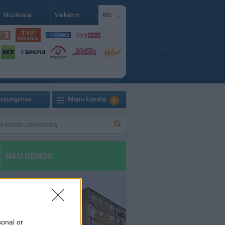
Muzikiniai
Vaikams
Kiti
isijungimas
Mano kanalai
0
sonal or