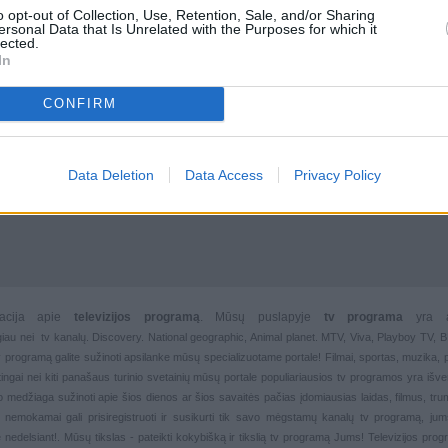
o opt-out of Collection, Use, Retention, Sale, and/or Sharing
ersonal Data that Is Unrelated with the Purposes for which it
lected.
In
CONFIRM
Data Deletion
Data Access
Privacy Policy
rmacija apie
televizijos programą
. Mūsų puslapyje
tv programa
yra 
giau nei
tv kanalų. Discovery. National geographic, Animal planet. MTV, Viva, Playboy TV,
 tv programą galite sužinoti apsilanke mūsų specializuotame portale!
Filmai
,
sportas
,
muzika
,
rtingai nei kiti panašaus turinio svetainių mūsų portale populiariausios
tv programos yra išver
deo medžiaga sužinoti apie šios dienos ar šios savaitės pačias įdomiausias laidas, filmus, trump
, nemokamai gali prisiregistruoti ir susikurti tik savo mėgstamų kanalų
tv programą, jum
 nedelsiant!. Mūsų tikslas - pateikti kokybišką ir tikslią tv programą Jums!
Televizijos pro