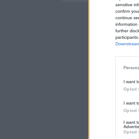
sensitive in
confirm you
continue se
information 
further disc
participants
Downstream 
Persona
I want t
Opted 
I want t
Opted 
I want 
Advertis
Opted 