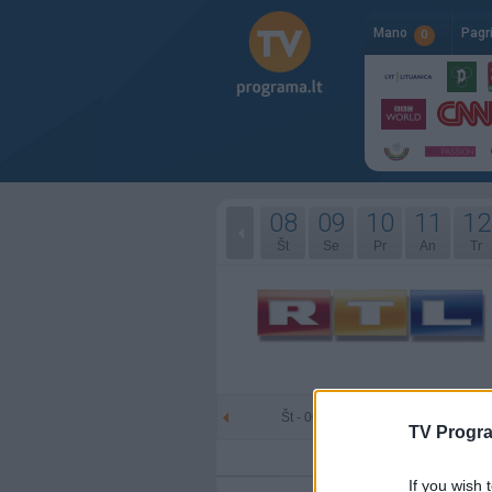
Mano
Pagr
0
08
09
10
11
12
Št
Se
Pr
An
Tr
Št - 06-06
Se - 
TV Progr
If you wish 