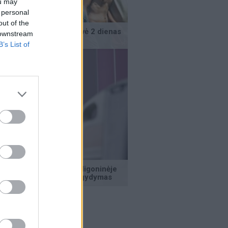
ou may
 personal
out of the
 downstream
B’s List of