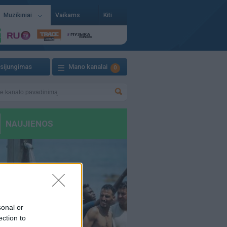
Muzikiniai
Vaikams
Kiti
isijungimas
Mano kanalai
0
sonal or
ection to