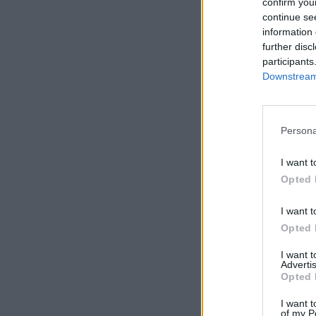
confirm you
continue se
information 
further disc
participants
Downstream 
Persona
I want t
Opted 
I want t
Opted 
I want 
Advertis
Opted 
I want t
of my P