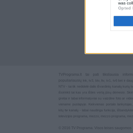
was col
Opted 
TVPrograma.lt
tai pati tiksliausia info
populiariausių
lnk
,
tv3
,
btv
,
ltv
,
tv1
,
tv6
bet ir dau
NTV - tai tik nedidelė dalis išvardintų kanalų kurių
išsirinkti tai kas yra išties vertą jūsų dėmesio. Ski
greitai ir labai informatyviai su vaizdine foto ar vi
viename puslapyje. Kiekvienas portalo lankytojas
kitų
tv
kanalų - labai naudinga funkcija, išbandykite
televizijos programa, mezzo, mezzo programa, mez
© 2016 TV Programa. Visos teises saugomos