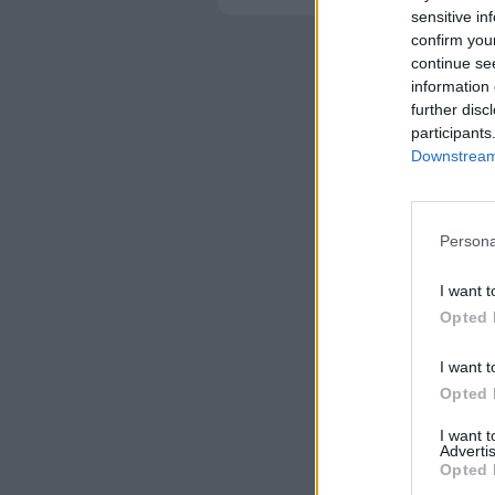
sensitive in
confirm you
continue se
information 
further disc
participants
Downstream 
Persona
I want t
Opted 
I want t
Opted 
I want 
Advertis
Opted 