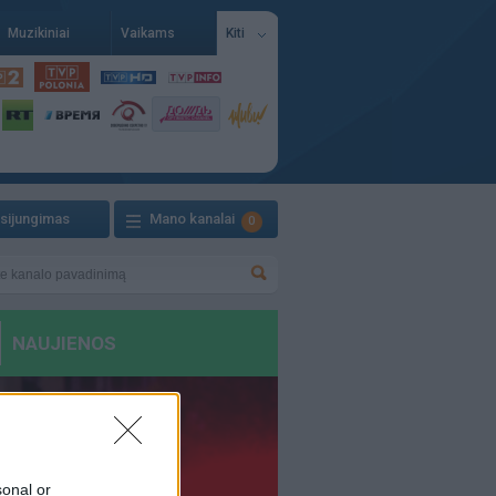
Muzikiniai
Vaikams
Kiti
isijungimas
Mano kanalai
0
sonal or