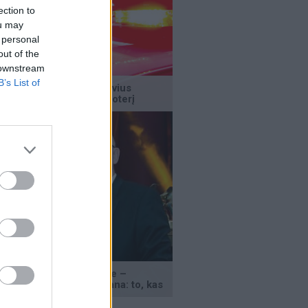
ection to
ou may
 personal
out of the
 downstream
B’s List of