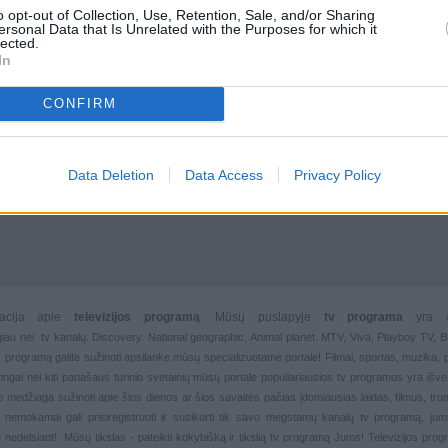
o opt-out of Collection, Use, Retention, Sale, and/or Sharing
ersonal Data that Is Unrelated with the Purposes for which it
lected.
In
CONFIRM
Data Deletion
Data Access
Privacy Policy
rmacija apie
televizijos programą
. Mūsų puslapyje
tv programa
yra 
giau nei
tv kanalų. Discovery. National geographic, Animal planet. MTV, Viva, Playboy TV,
 tv programą galite sužinoti apsilanke mūsų specializuotame portale!
Filmai
,
sportas
,
muzika
,
rtingai nei kiti panašaus turinio svetainių mūsų portale populiariausios
tv programos yra išver
deo medžiaga sužinoti apie šios dienos ar šios savaitės pačias įdomiausias laidas, filmus, trump
, nemokamai gali prisiregistruoti ir susikurti tik savo mėgstamų kanalų
tv programą, jum
 nedelsiant!. Mūsų tikslas - pateikti kokybišką ir tikslią tv programą Jums!
Televizijos pro