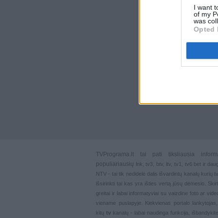
I want t
of my P
was col
Opted 
TVPrograma.lt
tai pati tiksliausia info
populiariausių
lnk
,
tv3
,
btv
,
ltv
,
tv1
,
tv6
bet ir dau
NTV - tai tik nedidelė dalis išvardintų kanalų kurių
išsirinkti tai kas yra išties vertą jūsų dėmesio. Ski
greitai ir labai informatyviai su vaizdine foto ar vi
viename puslapyje. Kiekvienas portalo lankytojas
kitų
tv
kanalų - labai naudinga funkcija, išbandykite