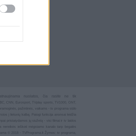
atnaujinama nuolatos, čia rasite ne tik
 BBC, CNN, Eurosport,
TVplay sports
, TV1000, ONT,
pramoginės
,
pažintinės
,
vaikams
-
tv programa siūlo
stos į lietuvių kalbą. Patogi funkcija
anonsai
leidžia
ai pristatydamos jų siužetą - visi filmai ir tv laidos
s nereikės ieškoti mėgstamo kanalo tarp begalės
grama © 2018 - TVPrograma.lt Žymos: tv programa,