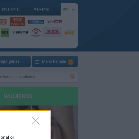
Muzikiniai
Vaikams
Kiti
isijungimas
Mano kanalai
0
sonal or