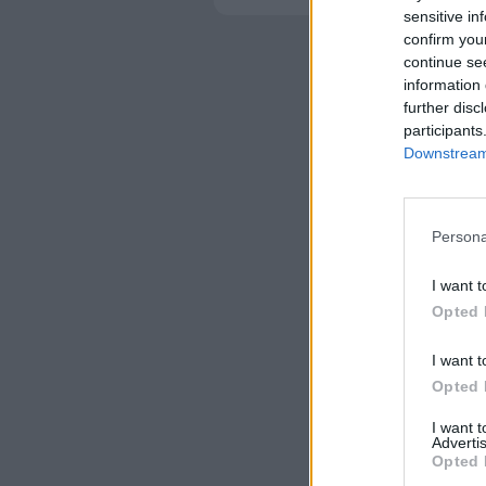
sensitive in
confirm you
continue se
information 
further disc
participants
Downstream 
Persona
I want t
Opted 
I want t
Opted 
I want 
Advertis
Opted 