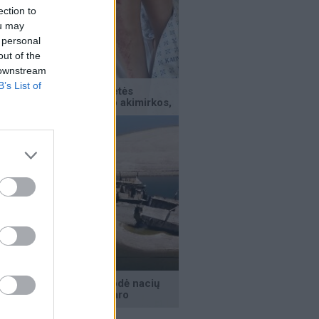
ection to
ou may
 personal
out of the
 downstream
B’s List of