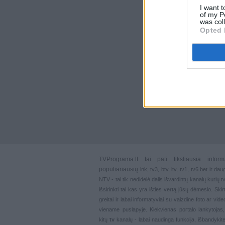
I want t
of my P
was col
Opted 
TVPrograma.lt
tai pati tiksliausia info
populiariausių
lnk
,
tv3
,
btv
,
ltv
,
tv1
,
tv6
bet ir dau
NTV - tai tik nedidelė dalis išvardintų kanalų kurių
išsirinkti tai kas yra išties vertą jūsų dėmesio. Ski
greitai ir labai informatyviai su vaizdine foto ar vi
viename puslapyje. Kiekvienas portalo lankytojas
kitų
tv
kanalų - labai naudinga funkcija, išbandykite