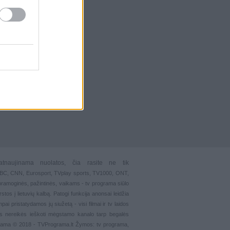
atnaujinama nuolatos, čia rasite ne tik
 BBC, CNN, Eurosport,
TVplay sports
, TV1000, ONT,
pramoginės
,
pažintinės
,
vaikams
-
tv programa siūlo
stos į lietuvių kalbą. Patogi funkcija
anonsai
leidžia
ai pristatydamos jų siužetą - visi filmai ir tv laidos
s nereikės ieškoti mėgstamo kanalo tarp begalės
grama © 2018 - TVPrograma.lt Žymos: tv programa,