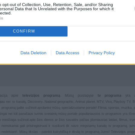
o opt-out of Collection, Use, Retention, Sale, and/or Sharing
ersonal Data that Is Unrelated with the Purposes for which it
lected.
In
CONFIRM
Data Deletion
Data Access
Privacy Policy
rmacija apie
televizijos programą
. Mūsų puslapyje
tv programa
yra 
giau nei
tv kanalų. Discovery. National geographic, Animal planet. MTV, Viva, Playboy TV,
 tv programą galite sužinoti apsilanke mūsų specializuotame portale!
Filmai
,
sportas
,
muzika
,
rtingai nei kiti panašaus turinio svetainių mūsų portale populiariausios
tv programos yra išver
deo medžiaga sužinoti apie šios dienos ar šios savaitės pačias įdomiausias laidas, filmus, trump
, nemokamai gali prisiregistruoti ir susikurti tik savo mėgstamų kanalų
tv programą, jum
 nedelsiant!. Mūsų tikslas - pateikti kokybišką ir tikslią tv programą Jums!
Televizijos pro