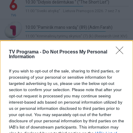
10:30 "Didysis dešimtukas " ("The Short List")
56%
11:00 "Sveiki atvykę" . Lietuva Pramogos 2026. 7 sez 7 s
Complete
TV6
10:00 "Pamiršk mano vardą" (89) (Adim Farah)
78%
11:00 "Kriminalinių tyrimų skyrius" (7) (k) (Research Unit XIV)
Complete
TV1
10:30 Sodas ir daržas
TV Programa -
Do Not Process My Personal
Lietuvos ryto
Information
56%
11:00 Sveikatos kodas
TV
Complete
10:30 "Greiti ir paprasti Džeimio receptai" ("Jamie's
If you wish to opt-out of the sale, sharing to third parties, or
Quick & Easy Food")
processing of your personal or sensitive information for
56%
targeted advertising by us, please use the below opt-out
11:00 "Džeimis ir Viduržemio jūros skoniai" ("Jamie Cooks
Complete
TV8
section to confirm your selection. Please note that after your
the Mediterranean")
opt-out request is processed you may continue seeing
10:30 Tikėjimas ir gyvenimas. Programa apie ortodoksų
interest-based ads based on personal information utilized by
ir sentikių bendruomenių dvasinius kelius. Ved. Deividas
us or personal information disclosed to third parties prior to
Zaicevas (subtitruota)
your opt-out. You may separately opt-out of the further
LRT Plius
56%
disclosure of your personal information by third parties on the
11:00 Nedirbtinis intelektas. Kultūros žurnalas.
Complete
IAB’s list of downstream participants. This information may
09:00 KINO PUSRYČIAI Piktieji paukščiai. Filmas 2