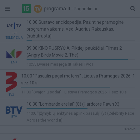
- Pagrindiniai
10:00 Gustavo enciklopedija. Pažintinė pramoginė
programa vaikams. Ved. Audrius Rakauskas.
LRT
(subtitruota)
TELEVIZIJA
5%
09:00 KINO PUSRYČIAI Piktieji paukščiai. Filmas 2
Complete
(Angry Birds Movie 2, The)
93%
LNK
10:55 Dviese mes jėga (It Takes Two)
Complete
10:00 "Pasaulis pagal moteris" . Lietuva Pramogos 2026. 1
sez 10 s
78%
11:00 "Svajonių sodai" . Lietuva Pramogos 2026. 1 sez 10 s
TV3
Complete
10:30 "Lombardo ereliai" (8) (Hardcore Pawn X)
56%
11:00 "Įžymybių lenktynės aplink pasaulį" (3) (Celebrity Race
BTV
Complete
Across the World II)