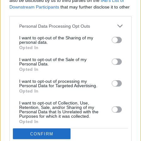
also be disclosed by us to third parties on the
IAB’s List of
(Angry Birds Movie 2, The)
Downstream Participants
that may further disclose it to other
93%
third parties.
10:55 Dviese mes jėga (It Takes Two)
INFO TV
Complete
Personal Data Processing Opt Outs
I want to opt-out of the Sharing of my
personal data.
Opted In
I want to opt-out of the Sale of my
Personal Data.
Opted In
I want to opt-out of processing my
Personal Data for Targeted Advertising.
Opted In
I want to opt-out of Collection, Use,
Retention, Sale, and/or Sharing of my
10:25 "UFC. " . Kovų menai 2026.
Personal Data that Is Unrelated with the
Purposes for which it was collected.
Go3 Sport 1
13%
13:05 "MotoGP. " . Automobilių sportas 2022.
Opted In
Complete
09:05 "
CONFIRM
Go3 Sport 2
88%
11:00 "