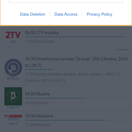
Complete
10:00 Lengvoji atletika
Data Deletion
Data Access
Privacy Policy
52%
11:30 Prancūzijos LNB krepšinio lyga. Finalas. Penktosios
Sport1
Complete
rungtynės. Paris - Monaco
06:00 2TV muzika
95%
11:00 Amžini hitai
2TV
Complete
10:30 Detektyvinis serialas "Dronas" (36) (Ukraina, 2024
m.) (N-7)
28%
11:30 Karinis draminis serialas „Mano vardas – Viltis“ (1)
Complete
Balticum
(Ukraina, 2023 m.) (N-7)
09:00 Muzika
59%
12:00 Sportas
Complete
Pūkas TV
10:00 Reklama
TV imk ir
78%
pirk.lt
11:00 Reklama
Complete