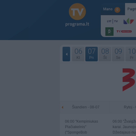
Mano
Pagr
0
06
07
08
09
10
Kt
Pn
Št
Se
Pr
Šiandien - 08-07
Rytoj -
06:00
"Kempiniukas
06:00
"Žvaigž
Plačiakelnis"
karai. Jaunojo
("SpongeBob
Džedajaus nuo