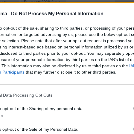
ogos
Pramogos 2026. 1 sez
0 s
10 s
ama -
Do Not Process My Personal Information
s burtai.
11:00
"Svajonių sodai" .
uva
Lietuva Pramogos
6. 1 sez
2026. 1 sez 10 s
to opt-out of the sale, sharing to third parties, or processing of your per
formation for targeted advertising by us, please use the below opt-out s
12:00
"Liūtų įstatymai"
vaitgalio
("Pride Rules")
r selection. Please note that after your opt-out request is processed y
etuva
eing interest-based ads based on personal information utilized by us or
13:00
"Laukinis
6. 1 sez
disclosed to third parties prior to your opt-out. You may separately opt-
Tailandas" ("Thailand's
losure of your personal information by third parties on the IAB’s list of
Wild Side")
atės"
. This information may also be disclosed by us to third parties on the
IA
14:00
"Ramusis
Participants
that may further disclose it to other third parties.
vandenynas" ("Pacific")
statymai"
15:00
"Uošvių
)
nepasirinksi" . Lietuva
o
Pramogos 2020. 1 sez
l Data Processing Opt Outs
e Secret
15 s N-7
16:30
"Gazas dugnas.
o opt-out of the Sharing of my personal data.
eji metai"
Vasara" . Lietuva
In
Pramogos 2025. 1 sez
49 s
s" .
o opt-out of the Sale of my Personal Data.
ija
17:30
"Vytaro ferma" .