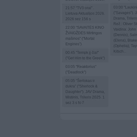
03:00
"Laukini
21:57
"TV3 orai" .
("Savages"). 
Lietuva Aktualijos 2026.
Drama, Trileri
2026 sez 156 s
Rež.: Oliver S
22:00
"SAVAITĖS KINO
Vaidina: John 
ŽVAIGŽDĖS Mirtingos
(Dennis), Sa
mašinos" ("Mortal
(Elena), Blake
Engines")
(Ophelia), Tay
Kitsch...
00:45
"Tempk jį čia!"
("Get Him to the Greek")
03:05
"Reaktorius"
("Deadlock")
05:05
"Šerlokas ir
dukra" ("Sherlock &
Daughter"). JAV Drama,
Mistinis, Trileris 2025. 1
sez 3 s N-7