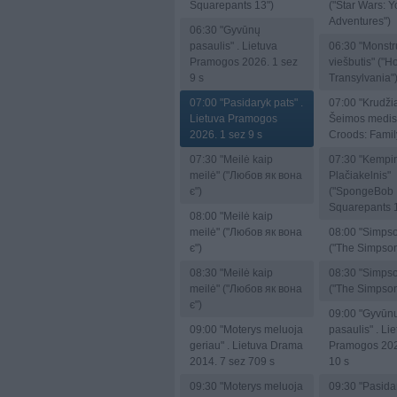
Squarepants 13")
("Star Wars: 
Adventures")
06:30
"Gyvūnų
pasaulis" . Lietuva
06:30
"Monstr
Pramogos 2026. 1 sez
viešbutis" ("Ho
9 s
Transylvania"
07:00
"Pasidaryk pats" .
07:00
"Krudžia
Lietuva Pramogos
Šeimos medis
2026. 1 sez 9 s
Croods: Famil
07:30
"Meilė kaip
07:30
"Kempin
meilė" ("Любов як вона
Plačiakelnis"
є")
("SpongeBob
Squarepants 
08:00
"Meilė kaip
meilė" ("Любов як вона
08:00
"Simpso
є")
("The Simpson
08:30
"Meilė kaip
08:30
"Simpso
meilė" ("Любов як вона
("The Simpson
є")
09:00
"Gyvūn
09:00
"Moterys meluoja
pasaulis" . Li
geriau" . Lietuva Drama
Pramogos 202
2014. 7 sez 709 s
10 s
09:30
"Moterys meluoja
09:30
"Pasidar