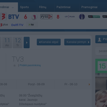
indiniai
Sporto
Filmų
Pažintiniai
Pramoginiai
11
12
Pr
Kanalai atgal
Kanalai pirmyn
An
Tr
TV3
|
Pridėti pasirinkimą
 08-08
Poryt - 08-09
Pr - 08-10
džių
06:00
"Žvaigždžių
karai. Jaunojo
tykiai"
Džedajaus nuotykiai"