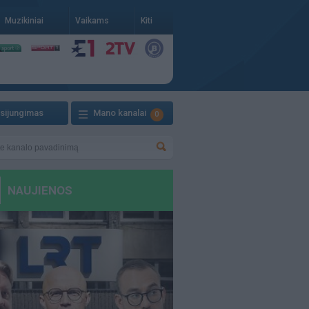
Muzikiniai
Vaikams
Kiti
isijungimas
Mano kanalai
0