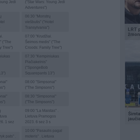
Young Jedi
("Star Wars: Young Jedi
Adventures")
ų
06:30
"Monstrų
tel
viešbutis" ("Hotel
)
Transylvania")
i.
07:00
"Krudžiai.
" ("The
Šeimos medis" ("The
y Tree")
Croods: Family Tree")
iukas
07:30
"Kempiniukas
Plačiakelnis"
("SpongeBob
13")
Squarepants 13")
nai"
08:00
"Simpsonai"
s")
("The Simpsons")
nai"
08:30
"Simpsonai"
s")
("The Simpsons")
ų
09:00
"La Maistas" .
etuva
Lietuva Pramogos
6. 1 sez
2023. 6 sez 3 s
10:00
"Pasaulis pagal
yk pats" .
moteris" . Lietuva