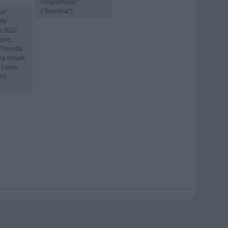
Programišiai"
("Blackhat")
ai"
JAV
s 2012.
tone,
Travolta
lma Hayek
 Lively
lor