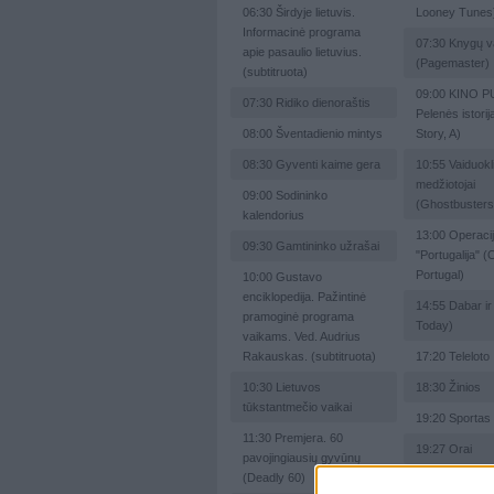
06:30
Širdyje lietuvis.
Looney Tunes
Informacinė programa
07:30
Knygų v
apie pasaulio lietuvius.
(Pagemaster)
(subtitruota)
09:00
KINO P
07:30
Ridiko dienoraštis
Pelenės istorij
08:00
Šventadienio mintys
Story, A)
08:30
Gyventi kaime gera
10:55
Vaiduokl
medžiotojai
09:00
Sodininko
(Ghostbusters
kalendorius
13:00
Operaci
09:30
Gamtininko užrašai
"Portugalija" (
Portugal)
10:00
Gustavo
enciklopedija. Pažintinė
14:55
Dabar ir
pramoginė programa
Today)
vaikams. Ved. Audrius
Rakauskas. (subtitruota)
17:20
Teleloto
10:30
Lietuvos
18:30
Žinios
tūkstantmečio vaikai
19:20
Sportas
11:30
Premjera. 60
19:27
Orai
pavojingiausių gyvūnų
(Deadly 60)
19:30
Žmogus-