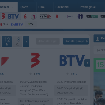
indiniai
Sporto
Filmų
Pažintiniai
Pramoginiai
12
13
Pr
Kanalai atgal
Kanalai pirmyn
Tr
Kt
LNK
|
TV3
|
BTV
os pabaiga
06:00
"Žvaigždžių karai.
05:20
Programos pabaiga
Jaunojo Džedajaus
istrai" (6)
06:00
"Kaupikai" (6) (k)
nuotykiai" ("Star Wars:
s USA IV)
(Hoarders XIV)
Young Jedi Adventures")
škos
07:00
"Beprotiški nuotykiai
06:30
"Monstrų viešbutis"
 (k) (New
gamtoje su Beru Grilsu.