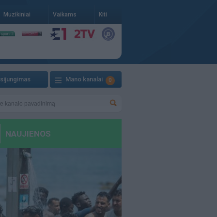
Muzikiniai
Vaikams
Kiti
isijungimas
Mano kanalai
0