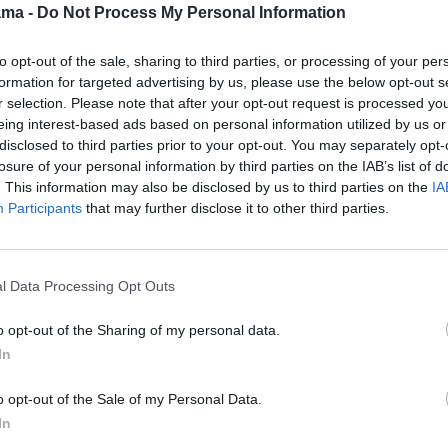
l (Spider-
ama -
Do Not Process My Personal Information
nacionaliniai parkai"
13:10
"Beprotiški nuotykiai
 Home)
("Great Parks of Africa")
gamtoje su Beru Grilsu.
s (The
13:00
"Ryklių istorijos"
Nauji kraštai" (3) (Running
to opt-out of the sale, sharing to third parties, or processing of your per
("Shark with Steve
Wild with Bear Grylls: Off
formation for targeted advertising by us, please use the below opt-out s
Backshall")
the Map V)
škomiausi"
r selection. Please note that after your opt-out request is processed y
t Wanted V)
14:00
"Galapagai.
14:10
"Katastrofos
eing interest-based ads based on personal information utilized by us or
Pasaulio pakraštys"
žvelgiant iš kosmoso" (6)
disclosed to third parties prior to your opt-out. You may separately opt-
s (k) (The
("Galapagos: Edge of the
(Disasters from Space)
losure of your personal information by third parties on the IAB’s list of
World")
. This information may also be disclosed by us to third parties on the
15:15
"Važiuojam
IA
s kraujas"
15:00
"Uošvių
užsidirbti" (5)
Participants
that may further disclose it to other third parties.
Rookie IV)
nepasirinksi" . Lietuva
(Travelearners)
os pabaiga
Pramogos 2020. 1 sez 11
16:30
"Slaptas turtuolis"
s N-7
(6) (The Rich Pauper)
l Data Processing Opt Outs
16:30
"Gazas dugnas.
17:30
"Policijos akademija"
Vasara" . Lietuva
(6) (Police Academy: The
Pramogos 2025. 1 sez 45
o opt-out of the Sharing of my personal data.
Series)
s
In
18:30
TOPLYGA. Lietuvos
17:30
"Vytaro ferma" .
futbolo čempionatas.
Lietuva Pramogos 2023. 1
Vilniaus rajono
o opt-out of the Sale of my Personal Data.
sez 6 s
„TransINVEST“ - Gargždų
In
18:30
"TV3 žinios" .
„Banga“. Tiesioginė