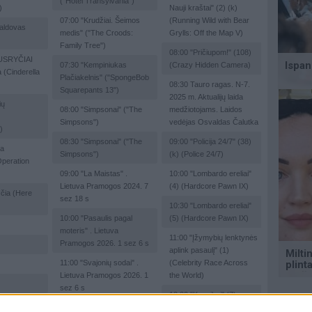
("Hotel Transylvania")
)
Nauji kraštai" (2) (k)
07:00
"Krudžiai. Šeimos
(Running Wild with Bear
aldovas
medis" ("The Croods:
Grylls: Off the Map V)
Family Tree")
08:00
"Pričiupom!" (108)
USRYČIAI
07:30
"Kempiniukas
(Crazy Hidden Camera)
a (Cinderella
Plačiakelnis" ("SpongeBob
08:30
Tauro ragas. N-7.
Squarepants 13")
2025 m. Aktualijų laida
ių
08:00
"Simpsonai" ("The
medžiotojams. Laidos
Simpsons")
vedėjas Osvaldas Čalutka
)
08:30
"Simpsonai" ("The
09:00
"Policija 24/7" (38)
ja
Simpsons")
(k) (Police 24/7)
Operation
09:00
"La Maistas" .
10:00
"Lombardo ereliai"
Lietuva Pramogos 2024. 7
(4) (Hardcore Pawn IX)
 čia (Here
sez 18 s
10:30
"Lombardo ereliai"
10:00
"Pasaulis pagal
(5) (Hardcore Pawn IX)
moteris" . Lietuva
11:00
"Įžymybių lenktynės
Pramogos 2026. 1 sez 6 s
aplink pasaulį" (1)
11:00
"Svajonių sodai" .
(Celebrity Race Across
Lietuva Pramogos 2026. 1
the World)
sez 6 s
12:20
"Kaupikai" (7)
Voras.
12:00
"Didieji Afrikos
(Hoarders XIV)