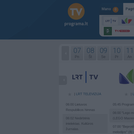
Mano
Pagr
0
07
08
09
10
11
Pn
Št
Se
Pr
An
|
LRT TELEVIZIJA
|
06:00
Lietuvos
05:45
Program
Respublikos himnas
06:00
"Lego me
06:02
Nedirbtinis
(LEGO Master
intelektas. Kultūros
07:00
"Beproti
žurnalas.
melodijos" (8)