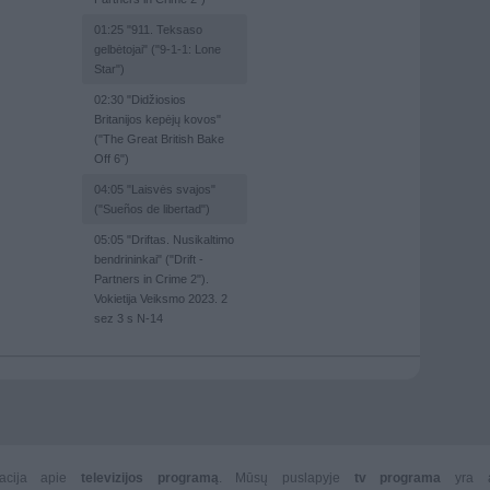
01:25
"911. Teksaso
gelbėtojai" ("9-1-1: Lone
Star")
02:30
"Didžiosios
Britanijos kepėjų kovos"
("The Great British Bake
Off 6")
04:05
"Laisvės svajos"
("Sueños de libertad")
05:05
"Driftas. Nusikaltimo
bendrininkai" ("Drift -
Partners in Crime 2").
Vokietija Veiksmo 2023. 2
sez 3 s N-14
rmacija apie
televizijos programą
. Mūsų puslapyje
tv programa
yra 