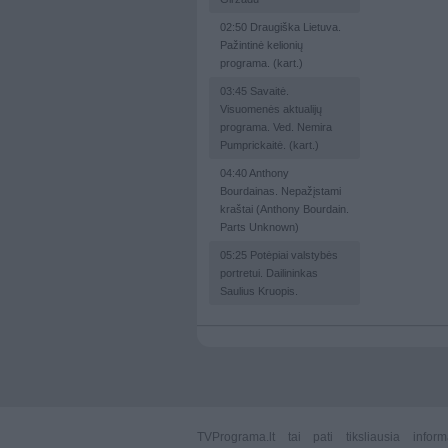
02:50
Draugiška Lietuva.
Pažintinė kelionių
programa. (kart.)
03:45
Savaitė.
Visuomenės aktualijų
programa. Ved. Nemira
Pumprickaitė. (kart.)
04:40
Anthony
Bourdainas. Nepažįstami
kraštai (Anthony Bourdain.
Parts Unknown)
05:25
Potėpiai valstybės
portretui. Dailininkas
Saulius Kruopis.
TVPrograma.lt
tai pati tiksliausia info