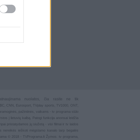
atnaujinama nuolatos, čia rasite ne tik
 BBC, CNN, Eurosport,
TVplay sports
, TV1000, ONT,
pramoginės
,
pažintinės
,
vaikams
-
tv programa siūlo
stos į lietuvių kalbą. Patogi funkcija
anonsai
leidžia
ai pristatydamos jų siužetą - visi filmai ir tv laidos
s nereikės ieškoti mėgstamo kanalo tarp begalės
grama © 2018 - TVPrograma.lt Žymos: tv programa,