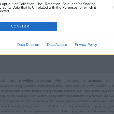
o opt-out of Collection, Use, Retention, Sale, and/or Sharing
ersonal Data that Is Unrelated with the Purposes for which it
lected.
In
CONFIRM
Data Deletion
Data Access
Privacy Policy
rmacija apie
televizijos programą
. Mūsų puslapyje
tv programa
yra 
giau nei
tv kanalų. Discovery. National geographic, Animal planet. MTV, Viva, Playboy TV,
 tv programą galite sužinoti apsilanke mūsų specializuotame portale!
Filmai
,
sportas
,
muzika
,
rtingai nei kiti panašaus turinio svetainių mūsų portale populiariausios
tv programos yra išver
deo medžiaga sužinoti apie šios dienos ar šios savaitės pačias įdomiausias laidas, filmus, trump
, nemokamai gali prisiregistruoti ir susikurti tik savo mėgstamų kanalų
tv programą, jum
 nedelsiant!. Mūsų tikslas - pateikti kokybišką ir tikslią tv programą Jums!
Televizijos pro