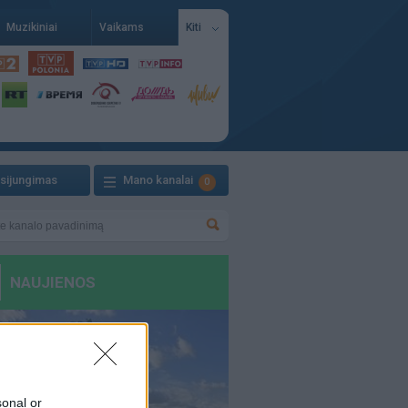
Muzikiniai
Vaikams
Kiti
isijungimas
Mano kanalai
0
sonal or