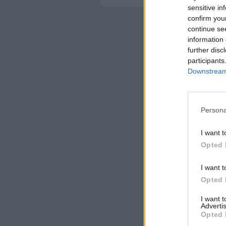
sensitive in
confirm you
continue se
information 
further disc
participants
Downstream 
Persona
I want t
Opted 
I want t
Opted 
I want 
Advertis
Opted 