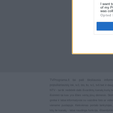
I want t
of my P
was col
Opted 
TVPrograma.lt
tai pati tiksliausia info
populiariausių
lnk
,
tv3
,
btv
,
ltv
,
tv1
,
tv6
bet ir dau
NTV - tai tik nedidelė dalis išvardintų kanalų kurių
išsirinkti tai kas yra išties vertą jūsų dėmesio. Ski
greitai ir labai informatyviai su vaizdine foto ar vi
viename puslapyje. Kiekvienas portalo lankytojas
kitų
tv
kanalų - labai naudinga funkcija, išbandykite