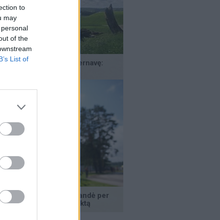
ection to
ou may
 personal
out of the
 downstream
B’s List of