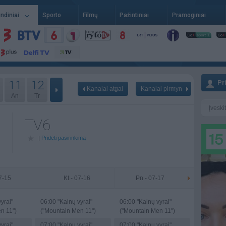
indiniai
Sporto
Filmų
Pažintiniai
Pramoginiai
11
12
Pr
Kanalai atgal
Kanalai pirmyn
An
Tr
TV6
|
Pridėti pasirinkimą
07-15
Kt - 07-16
Pn - 07-17
yrai"
06:00
"Kalnų vyrai"
06:00
"Kalnų vyrai"
n 11")
("Mountain Men 11")
("Mountain Men 11")
yrai"
07:00
"Kalnų vyrai"
07:00
"Kalnų vyrai"