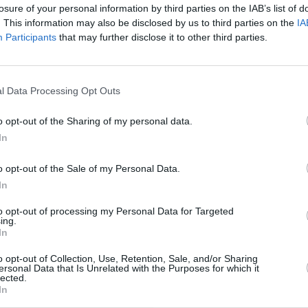
losure of your personal information by third parties on the IAB’s list of
rkass")
Julietta z Cherkass")
Julietta z Cherkass")
. This information may also be disclosed by us to third parties on the
IA
ir
13:30
"Romeo ir
13:30
"Romeo ir
Participants
that may further disclose it to other third parties.
omeo i
Džiuljeta" ("Romeo i
Džiuljeta" ("Romeo i
rkass")
Julietta z Cherkass")
Julietta z Cherkass")
"
14:00
"Dronas"
14:00
"Dronas"
("Дрон")
("Дрон")
l Data Processing Opt Outs
yrai"
15:00
"Kalnų vyrai"
15:00
"Kalnų vyrai"
n 11")
("Mountain Men 11")
("Mountain Men 11")
o opt-out of the Sharing of my personal data.
In
yrai"
16:00
"Kalnų vyrai"
16:00
"Kalnų vyrai"
n 11")
("Mountain Men 11")
("Mountain Men 11")
o opt-out of the Sale of my Personal Data.
janti
17:00
"Liepsnojanti
17:00
"Liepsnojanti
cago Fire
Čikaga" ("Chicago Fire
Čikaga" ("Chicago Fire
In
3")
3")
to opt-out of processing my Personal Data for Targeted
11"
18:00
"Kobra 11"
18:00
"Kobra 11"
ing.
obra 11 –
("Alarm Für Cobra 11 –
("Alarm Für Cobra 11 –
In
olizei")
Die Autobahnpolizei")
Die Autobahnpolizei")
ti 2" .
19:00
"Pasmerkti 2" .
19:00
"Pasmerkti 2" .
o opt-out of Collection, Use, Retention, Sale, and/or Sharing
ersonal Data that Is Unrelated with the Purposes for which it
, Not
Lietuva Drama, Not
Lietuva Drama, Not
lected.
3. 4 sez
Specified 2013. 4 sez
Specified 2013. 4 sez
In
406 s
407 s