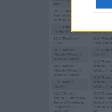
19:30
"Pasauli
404 s
čempionato ap
20:00
"Juokingiausi
Sports Magaz
Amerikos namų
31 s
vaizdeliai" ("AFHV")
20:00
"Juokin
21:00
"Garbės reikalas"
Amerikos na
("Badge of Honor")
vaizdeliai" ("
23:00
"Regėjimas"
21:00
"Pėdsak
("See 2")
praeitį" ("Back
00:05
"Romeo ir
22:45
"Regėji
Džiuljeta" ("Romeo i
("See 2")
Julietta z Cherkass")
00:20
"Romeo 
00:40
"Romeo ir
Džiuljeta" ("R
Džiuljeta" ("Romeo i
Julietta z Che
Julietta z Cherkass")
01:00
"Romeo 
01:10
"Dronas"
Džiuljeta" ("R
("Дрон")
Julietta z Che
02:35
"Sunkiau
01:30
"Dronas
nebūna" ("Extreme Tow
("Дрон"). Ukr
Truckers 2"). Australija
Detektyvas, V
Realybės šou 2021. 2
Kriminalinis 2
sez 8 s N-7
N-7