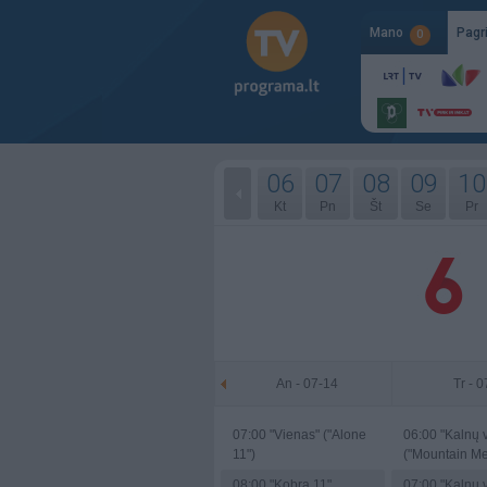
Mano
Pagr
0
06
07
08
09
10
Kt
Pn
Št
Se
Pr
An - 07-14
Tr - 
07:00
"Vienas" ("Alone
06:00
"Kalnų v
11")
("Mountain Me
08:00
"Kobra 11"
07:00
"Kalnų v