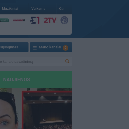
Muzikiniai
Vaikams
Kiti
isijungimas
Mano kanalai
0