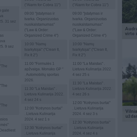
("Alarm for Cobra 11")
("Alarm for Cobra 11")
 gale
09:00
"Įstatymas ir
09:00
"Įstatymas ir
uva
tvarka. Organizuotas
tvarka. Organizuotas
5. 31 sez
nusikalstamumas"
nusikalstamumas"
("Law & Order:
("Law & Order:
zas
Organized Crime 4")
Organized Crime 4")
tuva
10:00
"Namų
10:00
"Namų
5. 9 sez
tvarkytojai" ("Clean It,
tvarkytojai" ("Clean It,
Fix It 2")
Fix It 2")
s
11:00
"Formulės 1
11:00
"La Maistas" .
("The
apžvalga. Monako GP "
Lietuva Kulinarija 2022.
. Automobilių sportas
4 sez 25 s
2026.
11:30
"La Maistas" .
("The
11:30
"La Maistas" .
Lietuva Kulinarija 2022.
Lietuva Kulinarija 2022.
4 sez 26 s
4 sez 24 s
12:00
"Kotrynos burtai"
("The
12:00
"Kotrynos burtai"
. Lietuva Kulinarija
. Lietuva Kulinarija
2024. 4 sez 3 s
usios
2024. 4 sez 1 s
12:30
"Kotrynos burtai"
aimės"
12:30
"Kotrynos burtai"
. Lietuva Kulinarija
 Deadliest
. Lietuva Kulinarija
2024. 4 sez 4 s