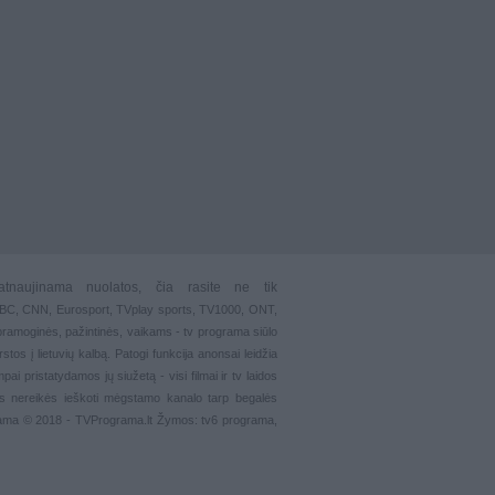
atnaujinama nuolatos, čia rasite ne tik
 BBC, CNN, Eurosport,
TVplay sports
, TV1000, ONT,
pramoginės
,
pažintinės
,
vaikams
-
tv programa siūlo
stos į lietuvių kalbą. Patogi funkcija
anonsai
leidžia
ai pristatydamos jų siužetą - visi filmai ir tv laidos
s nereikės ieškoti mėgstamo kanalo tarp begalės
rama © 2018 - TVPrograma.lt Žymos: tv6 programa,