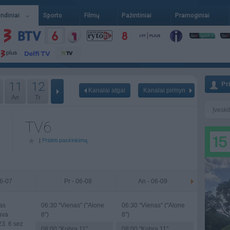
indiniai
Sporto
Filmų
Pažintiniai
Pramoginiai
11
12
Pr
Kanalai atgal
Kanalai pirmyn
An
Tr
TV6
|
Pridėti pasirinkimą
06-07
Pr - 06-08
An - 06-09
as
06:30
"Vienas" ("Alone
06:30
"Vienas" ("Alone
uva
8")
8")
3. 6 sez
08:00
"Kobra 11"
08:00
"Kobra 11"