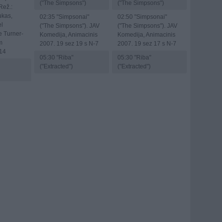
("The Simpsons")
("The Simpsons")
Rež.:
ukas,
02:35
"Simpsonai"
02:50
"Simpsonai"
el
("The Simpsons"). JAV
("The Simpsons"). JAV
e Turner-
Komedija, Animacinis
Komedija, Animacinis
m
2007. 19 sez 19 s N-7
2007. 19 sez 17 s N-7
14
05:30
"Riba"
05:30
"Riba"
("Extracted")
("Extracted")