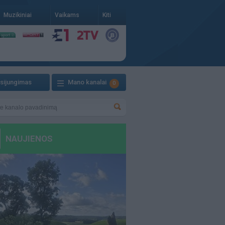
Muzikiniai
Vaikams
Kiti
isijungimas
Mano kanalai
0