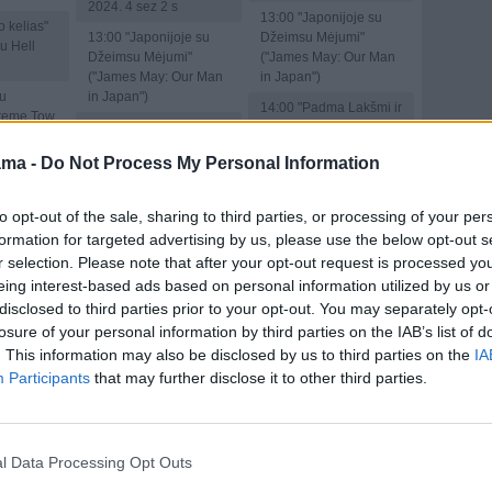
2024. 4 sez 2 s
13:00
"Japonijoje su
 kelias"
13:00
"Japonijoje su
Džeimsu Mėjumi"
u Hell
Džeimsu Mėjumi"
("James May: Our Man
("James May: Our Man
in Japan")
u
in Japan")
14:00
"Padma Lakšmi ir
treme Tow
14:00
"Padma Lakšmi ir
šalių skoniai" ("Taste
šalių skoniai" ("Taste
the Nation with Padma
ama -
Do Not Process My Personal Information
su
the Nation with Padma
Lakshmi Yr 1")
 204 s "
Lakshmi Yr 1")
14:30
"Vienas" ("Alone
orman
to opt-out of the sale, sharing to third parties, or processing of your per
14:30
"Vienas" ("Alone
8")
8")
formation for targeted advertising by us, please use the below opt-out s
16:00
"Riba"
ų karai"
r selection. Please note that after your opt-out request is processed y
16:00
"Riba"
("Extracted")
s: Texas
eing interest-based ads based on personal information utilized by us or
("Extracted")
17:00
"Įstatymas ir
disclosed to third parties prior to your opt-out. You may separately opt-
17:00
"Įstatymas ir
tvarka. Organizuotas
ų karai"
losure of your personal information by third parties on the IAB’s list of
tvarka. Organizuotas
nusikalstamumas"
s: Texas
. This information may also be disclosed by us to third parties on the
IA
nusikalstamumas"
("Law & Order:
Participants
that may further disclose it to other third parties.
("Law & Order:
Organized Crime 4")
GIAI F2
Organized Crime 4")
18:00
"Kobra 11"
lių
18:00
"Kobra 11"
("Alarm for Cobra 11")
ionatas"
("Alarm for Cobra 11")
. 2026
19:00
"Pasmerkti" .
l Data Processing Opt Outs
19:00
"Pasmerkti" .
Lietuva Drama, Not