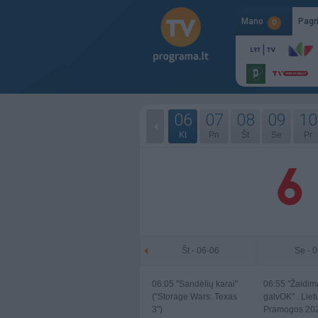
Mano
Pagr
0
06
07
08
09
10
Kt
Pn
Št
Se
Pr
Št - 06-06
Se - 
06:05
"Sandėlių karai"
06:55
"Žaidim
("Storage Wars: Texas
galvOK" . Liet
3")
Pramogos 202