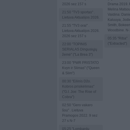
2026 sez 157 s
Drama 2019. 
Melina Matso
21:50
"TV3 sportas" .
Vaidina: Dani
Lietuva Aktualijos 2026.
Kaluuya, Jodi
Smith, Bokee
21:55
"TV3 orai" .
Woodbine. N-
Lietuva Aktualijos 2026.
2026 sez 157 s
05:35
"Riba"
("Extracted")
22:00
"TOPINIS
SERIALAS Dingusiųjų
žemė" ("La Brea 3")
23:00
"PWR PRISTATO
Kvyn ir Slimas" ("Queen
& Slim")
00:30
"Eilinis Džo.
Kobros prisikėlimas"
("G.I. Joe: The Rise of
Cobra")
02:50
"Gero vakaro
šou" . Lietuva
Pramogos 2022. 9 sez
27 s N-7
05:25
"Lombardų