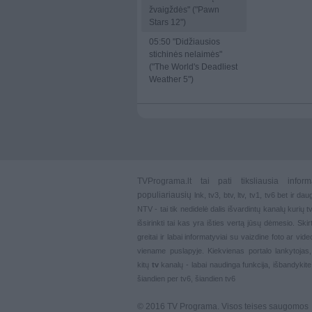
žvaigždės" ("Pawn
Stars 12")
05:50
"Didžiausios
stichinės nelaimės"
("The World's Deadliest
Weather 5")
TVPrograma.lt
tai pati tiksliausia info
populiariausių
lnk
,
tv3
,
btv
,
ltv
,
tv1
,
tv6
bet ir dau
NTV - tai tik nedidelė dalis išvardintų kanalų kurių
išsirinkti tai kas yra išties vertą jūsų dėmesio. Ski
greitai ir labai informatyviai su vaizdine foto ar vi
viename puslapyje. Kiekvienas portalo lankytojas
kitų
tv
kanalų - labai naudinga funkcija, išbandykite
šiandien per tv6, šiandien tv6
© 2016 TV Programa. Visos teises saugomos