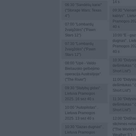
14 s
06:30
"Sandėlių karai"
("Storage Wars: Texas
09:30
"Vienam
4")
kablys" . Liet
Pramogos 202
07:00
"Lombardų
40 s
žvaigždės" ("Pawn
Stars 12")
10:00
"E - ga
dugnas" . Lie
07:30
"Lombardų
Pramogos 202
žvaigždės" ("Pawn
40 s
Stars 12")
10:30
"Didysi
08:00
"Upė - Valdo
dešimtukas " 
Bieliausko gelbėjimo
Short List")
operacija Australijoje"
("The River")
11:00
"Didysis
dešimtukas " 
09:30
"Statybų gidas" .
Short List")
Lietuva Pramogos
2025. 16 sez 40 s
11:30
"Didysis
dešimtukas " 
10:00
"Autopilotas" .
Short List")
Lietuva Pramogos
2025. 13 sez 40 s
12:00
"Didžia
stichinės nel
10:30
"Gazas dugnas" .
("The World's
Lietuva Pramogos
Weather 5")