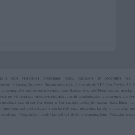
rmacija apie
televizijos programą
. Mūsų puslapyje
tv programa
yra 
giau nei
tv kanalų. Discovery. National geographic, Animal planet. MTV, Viva, Playboy TV,
 tv programą galite sužinoti apsilanke mūsų specializuotame portale!
Filmai
,
sportas
,
muzika
,
rtingai nei kiti panašaus turinio svetainių mūsų portale populiariausios
tv programos yra išver
deo medžiaga sužinoti apie šios dienos ar šios savaitės pačias įdomiausias laidas, filmus, trump
, nemokamai gali prisiregistruoti ir susikurti tik savo mėgstamų kanalų
tv programą, jum
 nedelsiant!. Mūsų tikslas - pateikti kokybišką ir tikslią tv programą Jums!
Televizijos prog