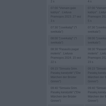
2 s
4 s
07:00
"Vienam gale
07:00
"Vienam
kablys" . Lietuva
kablys" . Liet
Pramogos 2023. 27 sez
Pramogos 202
3 s
5 s
07:30
"Į sveikatą!" ("I
07:30
"Į sveika
sveikata")
sveikata")
08:00
"Į sveikatą!" ("I
08:00
"Į sveika
sveikata")
sveikata")
08:30
"Pasaulis pagal
08:30
"Pasaul
moteris" . Lietuva
moteris" . Lie
Pramogos 2024. 15 sez
Pramogos 202
22 s
23 s
09:15
"Simsala Grim.
09:15
"Simsal
Pasakų karalystė" ("Die
Pasakų karaly
Märchen der Brüder
Märchen der 
Grimm")
Grimm")
09:40
"Simsala Grim.
09:40
"Simsal
Pasakų karalystė" ("Die
Pasakų karaly
Märchen der Brüder
Märchen der 
Grimm")
Grimm")