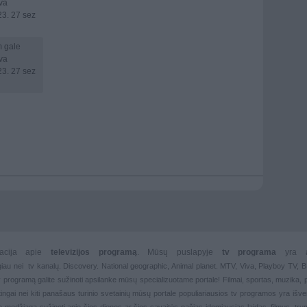
uva
3. 27 sez
 gale
uva
3. 27 sez
rmacija apie
televizijos programą
. Mūsų puslapyje
tv programa
yra 
giau nei
tv kanalų. Discovery. National geographic, Animal planet. MTV, Viva, Playboy TV,
 tv programą galite sužinoti apsilanke mūsų specializuotame portale!
Filmai
,
sportas
,
muzika
,
rtingai nei kiti panašaus turinio svetainių mūsų portale populiariausios
tv programos yra išver