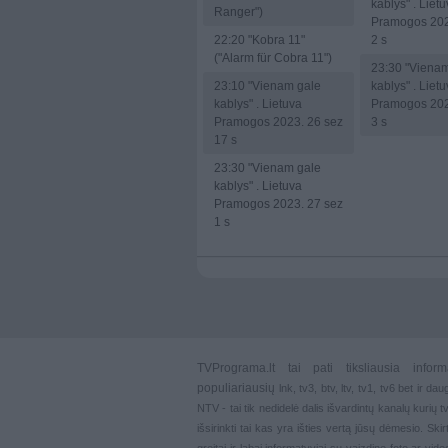
kablys" . Liet
Ranger")
Pramogos 202
22:20
"Kobra 11"
2 s
("Alarm für Cobra 11")
23:30
"Vienam
23:10
"Vienam gale
kablys" . Liet
kablys" . Lietuva
Pramogos 202
Pramogos 2023. 26 sez
3 s
17 s
23:30
"Vienam gale
kablys" . Lietuva
Pramogos 2023. 27 sez
1 s
TVPrograma.lt
tai pati tiksliausia info
populiariausių
lnk
,
tv3
,
btv
,
ltv
,
tv1
,
tv6
bet ir dau
NTV - tai tik nedidelė dalis išvardintų kanalų kurių
išsirinkti tai kas yra išties vertą jūsų dėmesio. Ski