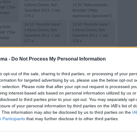
a Grim.
Lietuva Drama, Not
12:30
"Kitas pasaulis.
stė" ("Die
Specified 2013. 1 sez
Brazilija" ("Мир
Brüder
176 s
наизнанку. Бразилия")
14:10
"Pamiršk mane" .
13:45
"Pamiršk mane" .
a Grim.
Lietuva Drama, Not
Lietuva Drama, Not
stė" ("Die
Specified 2013. 1 sez
Specified 2013. 1 sez
Brüder
177 s
179 s
14:35
"Pamiršk mane" .
14:10
"Pamiršk mane"
s
Lietuva Drama, Not
("FORGET ME YR 2
tuva
ama -
Do Not Process My Personal Information
Specified 2013. 1 sez
(SP'14)")
3. 14 sez
178 s
14:35
"Pamiršk mane"
to opt-out of the sale, sharing to third parties, or processing of your per
15:00
"Svajonių sodai" .
("FORGET ME YR 2
s
formation for targeted advertising by us, please use the below opt-out s
Lietuva Pramogos
(SP'14)")
tuva
2023. 19 sez 16 s
r selection. Please note that after your opt-out request is processed y
3. 14 sez
15:00
"Svajonių sodai" .
eing interest-based ads based on personal information utilized by us or
16:00
"Pasaulis pagal
Lietuva Pramogos
disclosed to third parties prior to your opt-out. You may separately opt-
moteris" . Lietuva
2023. 19 sez 17 s
ų sodai" .
Pramogos 2024. 15 sez
losure of your personal information by third parties on the IAB’s list of
ogos
16:00
"Pasaulis pagal
25 s
. This information may also be disclosed by us to third parties on the
IA
13 s
moteris" . Lietuva
Participants
that may further disclose it to other third parties.
17:00
"Praeities
Pramogos 2024. 15 sez
ų sala"
žvalgas" ("Praeities
26 s
sland 2")
zvalgas")
17:00
"Praeities
k mane" .