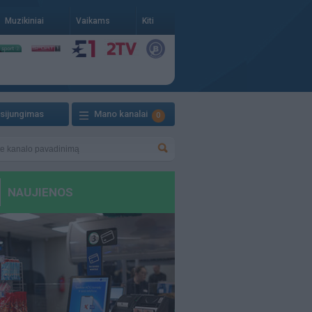
Muzikiniai
Vaikams
Kiti
isijungimas
Mano kanalai
0