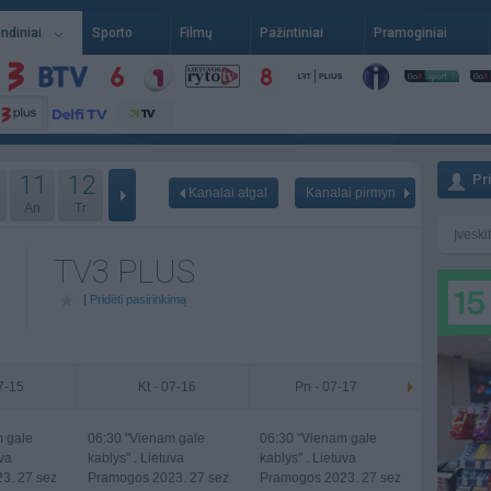
indiniai
Sporto
Filmų
Pažintiniai
Pramoginiai
11
12
Pr
Kanalai atgal
Kanalai pirmyn
An
Tr
TV3 PLUS
|
Pridėti pasirinkimą
07-15
Kt - 07-16
Pn - 07-17
 gale
06:30
"Vienam gale
06:30
"Vienam gale
uva
kablys" . Lietuva
kablys" . Lietuva
3. 27 sez
Pramogos 2023. 27 sez
Pramogos 2023. 27 sez