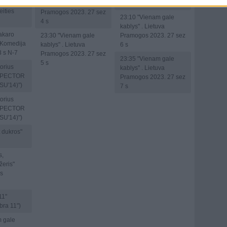
es
kablys" . Lietuva
("Alarm für Cobra 11")
eities
Pramogos 2023. 27 sez
23:10
"Vienam gale
4 s
kablys" . Lietuva
akaro
23:30
"Vienam gale
Pramogos 2023. 27 sez
a Komedija
kablys" . Lietuva
6 s
3 s N-7
Pramogos 2023. 27 sez
23:35
"Vienam gale
5 s
orius
kablys" . Lietuva
NSPECTOR
Pramogos 2023. 27 sez
SU'14)")
7 s
orius
NSPECTOR
SU'14)")
 dukros"
s,
žeris"
as
11"
bra 11")
 gale