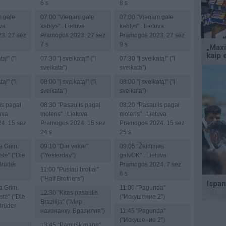
6 s
8 s
 gale
07:00
"Vienam gale
07:00
"Vienam gale
uva
kablys" . Lietuva
kablys" . Lietuva
3. 27 sez
Pramogos 2023. 27 sez
Pramogos 2023. 27 sez
7 s
9 s
tą!" ("I
07:30
"Į sveikatą!" ("I
07:30
"Į sveikatą!" ("I
sveikata")
sveikata")
tą!" ("I
08:00
"Į sveikatą!" ("I
08:00
"Į sveikatą!" ("I
sveikata")
sveikata")
is pagal
08:30
"Pasaulis pagal
08:20
"Pasaulis pagal
tuva
moteris" . Lietuva
moteris" . Lietuva
4. 15 sez
Pramogos 2024. 15 sez
Pramogos 2024. 15 sez
24 s
25 s
a Grim.
09:10
"Dar vakar"
09:05
"Žaidimas
stė" ("Die
("Yesterday")
galvOK" . Lietuva
Brüder
Pramogos 2024. 7 sez
11:00
"Pusiau broliai"
6 s
("Half Brothers")
a Grim.
11:00
"Pagunda"
12:30
"Kitas pasaulis.
stė" ("Die
("Искушение 2")
Brazilija" ("Мир
Brüder
наизнанку. Бразилия")
11:45
"Pagunda"
("Искушение 2")
13:45
"Pamiršk mane" .