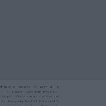
atnaujinama nuolatos, čia rasite ne tik
 BBC, CNN, Eurosport,
TVplay sports
, TV1000, ONT,
pramoginės
,
pažintinės
,
vaikams
-
tv programa siūlo
stos į lietuvių kalbą. Patogi funkcija
anonsai
leidžia