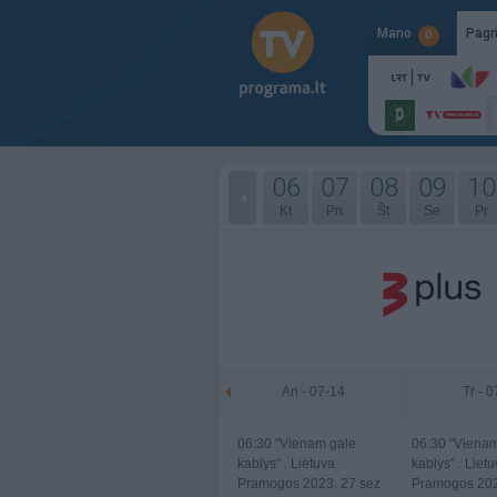
Mano
Pagr
0
06
07
08
09
10
Kt
Pn
Št
Se
Pr
An - 07-14
Tr - 
06:30
"Vienam gale
06:30
"Vienam
kablys" . Lietuva
kablys" . Liet
Pramogos 2023. 27 sez
Pramogos 202