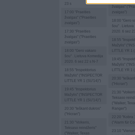
17:30
"Praeiti
23 s
žvalgas" ("Pra
17:00
"Praeities
zvalgas")
žvalgas" ("Praeities
18:00
"Gero v
zvalgas")
šou" . Lietuv
17:30
"Praeities
2020. 6 sez 2
žvalgas" ("Praeities
18:55
"Inspekt
zvalgas")
Mažylis" ("I
18:00
"Gero vakaro
LITTLE YR 1 (
šou" . Lietuva Komedija
19:45
"Inspekt
2020. 6 sez 22 s N-7
Mažylis" ("I
18:55
"Inspektorius
LITTLE YR 1 (
Mažylis" ("INSPECTOR
20:30
"Ieškant
LITTLE YR 1 (SU'14)")
("Hicran")
19:45
"Inspektorius
21:30
"Volkeri
Mažylis" ("INSPECTOR
Teksaso reind
LITTLE YR 1 (SU'14)")
("Walker, Tex
20:30
"Ieškant dukros"
Ranger")
("Hicran")
22:20
"Kobra 
21:30
"Volkeris,
("Alarm für Co
Teksaso reindžeris"
23:10
"Vienam
("Walker, Texas