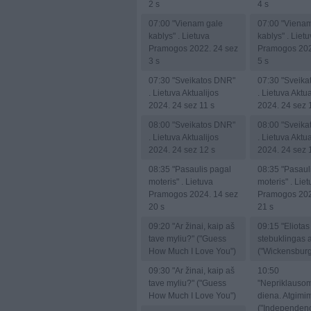
2 s
4 s
07:00
"Vienam gale
07:00
"Vienam
kablys" . Lietuva
kablys" . Liet
Pramogos 2022. 24 sez
Pramogos 202
3 s
5 s
07:30
"Sveikatos DNR"
07:30
"Sveika
. Lietuva Aktualijos
. Lietuva Aktua
2024. 24 sez 11 s
2024. 24 sez 
08:00
"Sveikatos DNR"
08:00
"Sveika
. Lietuva Aktualijos
. Lietuva Aktua
2024. 24 sez 12 s
2024. 24 sez 
08:35
"Pasaulis pagal
08:35
"Pasaul
moteris" . Lietuva
moteris" . Lie
Pramogos 2024. 14 sez
Pramogos 202
20 s
21 s
09:20
"Ar žinai, kaip aš
09:15
"Eliotas 
tave myliu?" ("Guess
stebuklingas 
How Much I Love You")
("Wickensburg
09:30
"Ar žinai, kaip aš
10:50
tave myliu?" ("Guess
"Nepriklauso
How Much I Love You")
diena. Atgimi
("Independen