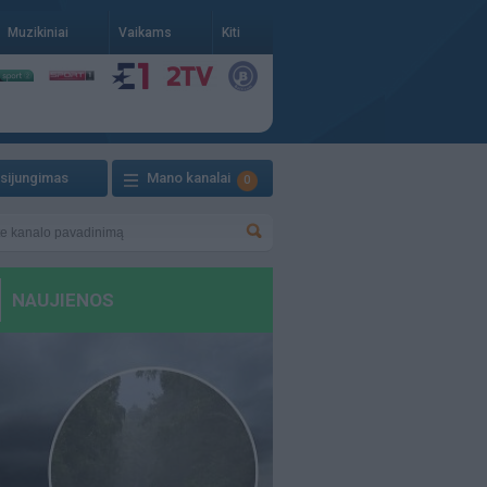
Muzikiniai
Vaikams
Kiti
isijungimas
Mano kanalai
0