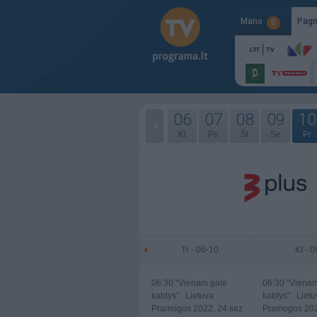
Mano
Pagr
0
06
07
08
09
10
Kt
Pn
Št
Se
Pr
Tr - 06-10
Kt - 
06:30
"Vienam gale
06:30
"Vienam
kablys" . Lietuva
kablys" . Liet
Pramogos 2022. 24 sez
Pramogos 202