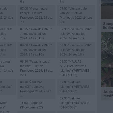
6 s
8 s
 gale
07:00
"Vienam gale
07:00
"Vienam gale
uva
kablys" . Lietuva
kablys" . Lietuva
2. 24 sez
Pramogos 2022. 24 sez
Pramogos 2022. 24 sez
7 s
9 s
tos DNR"
07:25
"Sveikatos DNR"
07:30
"Sveikatos DNR"
lijos
. Lietuva Aktualijos
. Lietuva Aktualijos
13 s
2024. 24 sez 15 s
2024. 24 sez 17 s
tos DNR"
08:00
"Sveikatos DNR"
08:00
"Sveikatos DNR"
lijos
. Lietuva Aktualijos
. Lietuva Aktualijos
14 s
2024. 24 sez 16 s
2024. 24 sez 18 s
is pagal
08:30
"Pasaulis pagal
08:30
"NAUJAS
tuva
moteris" . Lietuva
SEZONAS Virtuvės
4. 14 sez
Pramogos 2024. 14 sez
istorijos" ("VIRTUVES
22 s
ISTORIJOS")
ir
09:10
"Žaidimas
09:00
"Virtuvės
amuletas"
galvOK" . Lietuva
istorijos" ("VIRTUVES
")
Pramogos 2024. 7 sez
ISTORIJOS")
1 s
09:30
"Virtuvės
mybės
11:00
"Pagunda"
istorijos" ("VIRTUVES
mas"
("Искушение 2")
ISTORIJOS")
ce Day: