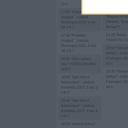
("Hicran")
21 s
21:30
"Volkeri
17:00
"Praeities
Teksaso reind
žvalgas" . Lietuva
("Walker, Tex
Pramogos 2020. 6 sez
Ranger")
34 s N-7
22:20
"Kobra 
17:30
"Praeities
("Alarm Für C
žvalgas" . Lietuva
Pramogos 2020. 6 sez
23:10
"Vienam
35 s N-7
kablys" . Liet
Pramogos 202
18:00
"Gero vakaro
43 s
šou" ("GERO VAKARO
SOU")
23:35
"Vienam
kablys" . Liet
18:55
"Apie mus ir
Pramogos 202
Kazlauskus" . Lietuva
44 s
Komedija 2017. 3 sez 2
s N-7
19:40
"Apie mus ir
Kazlauskus" . Lietuva
Komedija 2017. 3 sez 3
s N-7
20:30
"Ieškant dukros"