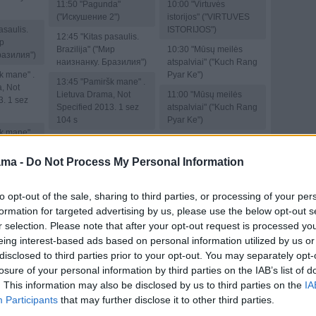
11:50
"Pagunda"
10:00
"Virtuvės
("Искушение 2")
istorijos" ("VIRTUVES
asaulis.
ISTORIJOS")
12:45
"Kitas pasaulis.
ир
Brazilija" ("Мир
10:30
"Mūsų meilės
разилия")
наизнанку. Бразилия")
atspalviai" ("Kuch Rang
k mane" .
Pyar Ke")
13:45
"Pamiršk mane" .
, Not
Lietuva Drama, Not
11:00
"Mūsų meilės
3. 1 sez
Specified 2013. 1 sez
atspalviai" ("Kuch Rang
104 s
Pyar Ke")
k mane" .
14:10
"Pamiršk mane" .
11:30
"Mūsų meilės
, Not
Lietuva Drama, Not
atspalviai" ("Kuch Rang
3. 1 sez
ama -
Do Not Process My Personal Information
Specified 2013. 1 sez
Pyar Ke")
105 s
12:00
"Mūsų meilės
k mane" .
to opt-out of the sale, sharing to third parties, or processing of your per
14:35
"Pamiršk mane" .
atspalviai" ("Kuch Rang
, Not
formation for targeted advertising by us, please use the below opt-out s
Lietuva Drama, Not
Pyar Ke")
3. 1 sez
Specified 2013. 1 sez
r selection. Please note that after your opt-out request is processed y
12:30
"Mūsų meilės
106 s
eing interest-based ads based on personal information utilized by us or
atspalviai" ("Kuch Rang
ų sodai" .
disclosed to third parties prior to your opt-out. You may separately opt-
15:00
"Svajonių sodai" .
Pyar Ke")
ogos
Lietuva Pramogos
losure of your personal information by third parties on the IAB’s list of
31 s
13:00
"Mūsų meilės
2023. 18 sez 32 s
. This information may also be disclosed by us to third parties on the
IA
atspalviai" ("Kuch Rang
is pagal
Participants
that may further disclose it to other third parties.
16:00
"Pasaulis pagal
Pyar Ke")
tuva
moteris" . Lietuva