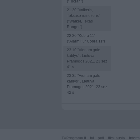
("Hicran")
21:30
"Volkeris,
Teksaso reindžeris"
("Walker, Texas
Ranger")
22:20
"Kobra 11"
("Alarm Für Cobra 11")
23:10
"Vienam gale
kablys" . Lietuva
Pramogos 2021. 23 sez
41 s
23:35
"Vienam gale
kablys" . Lietuva
Pramogos 2021. 23 sez
42 s
TVPrograma.lt
tai pati tiksliausia info