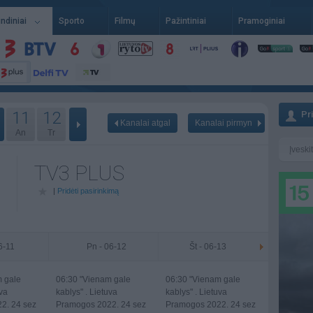
indiniai
Sporto
Filmų
Pažintiniai
Pramoginiai
11
12
Pr
Kanalai atgal
Kanalai pirmyn
An
Tr
TV3 PLUS
|
Pridėti pasirinkimą
06-11
Pn - 06-12
Št - 06-13
 gale
06:30
"Vienam gale
06:30
"Vienam gale
uva
kablys" . Lietuva
kablys" . Lietuva
2. 24 sez
Pramogos 2022. 24 sez
Pramogos 2022. 24 sez