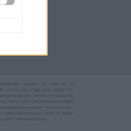
atnaujinama nuolatos, čia rasite ne tik
 BBC, CNN, Eurosport,
TVplay sports
, TV1000, ONT,
pramoginės
,
pažintinės
,
vaikams
-
tv programa siūlo
stos į lietuvių kalbą. Patogi funkcija
anonsai
leidžia
ai pristatydamos jų siužetą - visi filmai ir tv laidos
s nereikės ieškoti mėgstamo kanalo tarp begalės
ma © 2018 - TVPrograma.lt Žymos: