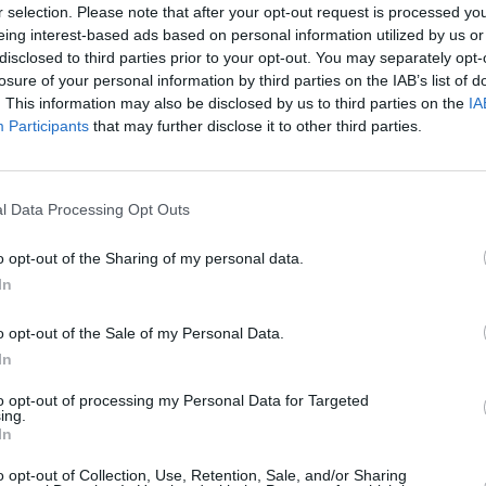
a
08:00
Reklama
08:00
Reklama
r selection. Please note that after your opt-out request is processed y
a
09:00
Reklama
09:00
Reklama
eing interest-based ads based on personal information utilized by us or
disclosed to third parties prior to your opt-out. You may separately opt-
a
10:00
Reklama
10:00
Reklama
losure of your personal information by third parties on the IAB’s list of
a
11:00
Reklama
11:00
Reklama
. This information may also be disclosed by us to third parties on the
IA
a
12:00
Reklama
12:00
Reklama
Participants
that may further disclose it to other third parties.
a
13:00
Reklama
13:00
Reklama
a
14:00
Reklama
14:00
Reklama
l Data Processing Opt Outs
a
15:00
Reklama
15:00
Reklama
a
16:00
Reklama
16:00
Reklama
o opt-out of the Sharing of my personal data.
a
17:00
Reklama
17:00
Reklama
In
a
18:00
Reklama
18:00
Reklama
o opt-out of the Sale of my Personal Data.
a
19:00
Reklama
19:00
Reklama
In
a
20:00
Reklama
20:00
Reklama
a
21:00
Reklama
21:00
Reklama
to opt-out of processing my Personal Data for Targeted
ing.
a
22:00
Reklama
22:00
Reklama
In
a
23:00
Reklama
23:00
Reklama
o opt-out of Collection, Use, Retention, Sale, and/or Sharing