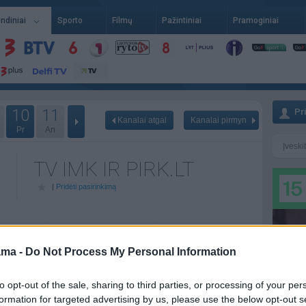
indiniai
Sporto
Filmų
Pažintiniai
Pramoginiai
10
11
Pr
Kanalai atgal
Kanalai pirmyn
Pr
An
TV IMK IR PIRK.LT
|
Pridėti pasirinkimą
06-11
Pn - 06-12
Št - 06-13
ama -
Do Not Process My Personal Information
a
06:00
Reklama
06:00
Reklama
to opt-out of the sale, sharing to third parties, or processing of your per
a
07:00
Reklama
07:00
Reklama
formation for targeted advertising by us, please use the below opt-out s