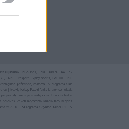
atnaujinama nuolatos, čia rasite ne tik
 BBC, CNN, Eurosport,
TVplay sports
, TV1000, ONT,
pramoginės
,
pažintinės
,
vaikams
-
tv programa siūlo
stos į lietuvių kalbą. Patogi funkcija
anonsai
leidžia
ai pristatydamos jų siužetą - visi filmai ir tv laidos
s nereikės ieškoti mėgstamo kanalo tarp begalės
grama © 2018 - TVPrograma.lt Žymos: Super RTL tv