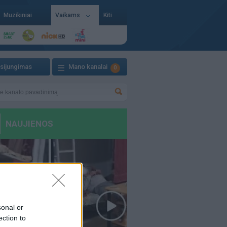
Muzikiniai
Vaikams
Kiti
isijungimas
Mano kanalai
0
sonal or
ection to