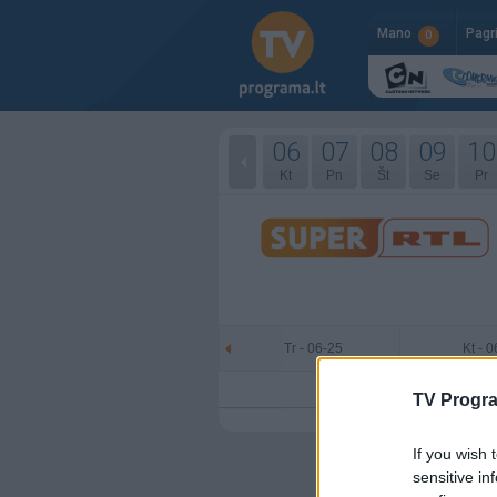
Mano
Pagr
0
06
07
08
09
10
Kt
Pn
Št
Se
Pr
Tr - 06-25
Kt - 
TV Progr
If you wish 
sensitive in