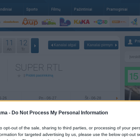
indiniai
Sporto
Filmų
Pažintiniai
Pramoginiai
11
12
Pr
Kanalai atgal
Kanalai pirmyn
An
Tr
SUPER RTL
|
Pridėti pasirinkimą
06-26
Pn - 06-27
Št - 06-28
ama -
Do Not Process My Personal Information
to opt-out of the sale, sharing to third parties, or processing of your per
formation for targeted advertising by us, please use the below opt-out s