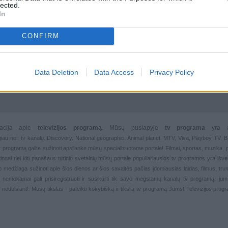
lected.
In
CONFIRM
Data Deletion
Data Access
Privacy Policy
rmacija apie
televizijos programą
. Mūsų puslapyje
tv programa
yra 
giau nei
tv kanalų. Discovery. National geographic, Animal planet. MTV, Viva, Playboy TV,
 tv programą galite sužinoti apsilanke mūsų specializuotame portale!
Filmai
,
sportas
,
muzika
,
rtingai nei kiti panašaus turinio svetainių mūsų portale populiariausios
tv programos yra išver
deo medžiaga sužinoti apie šios dienos ar šios savaitės pačias įdomiausias laidas, filmus, trump
, nemokamai gali prisiregistruoti ir susikurti tik savo mėgstamų kanalų
tv programą, jum
 nedelsiant!. Mūsų tikslas - pateikti kokybišką ir tikslią tv programą Jums!
Televizijos pro