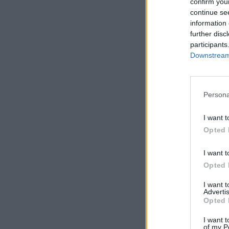
confirm you
continue se
information 
further disc
participants
Downstream 
Persona
I want t
Opted 
I want t
Opted 
I want 
Advertis
Opted 
I want t
of my P