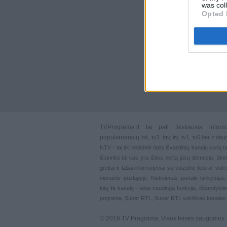
was col
Opted 
TVPrograma.lt
tai pati tiksliausia info
populiariausių
lnk
,
tv3
,
btv
,
ltv
,
tv1
,
tv6
bet ir dau
NTV - tai tik nedidelė dalis išvardintų kanalų kurių
išsirinkti tai kas yra išties vertą jūsų dėmesio. Ski
greitai ir labai informatyviai su vaizdine foto ar vi
viename puslapyje. Kiekvienas portalo lankytojas
kitų
tv
kanalų - labai naudinga funkcija, išbandykite
pograma, Super RTL, Super RTL vokiškas kanalas
© 2016 TV Programa. Visos teises saugomos