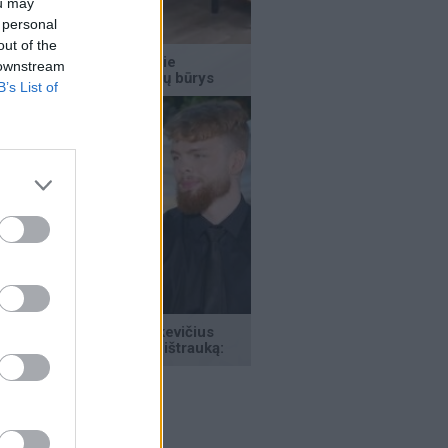
ou may
 personal
out of the
 downstream
B’s List of