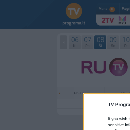
Mano
Pagr
0
06
07
08
09
10
Kt
Pn
Št
Se
Pr
Pr - 06-08
An - 
TV Progr
If you wish 
sensitive in