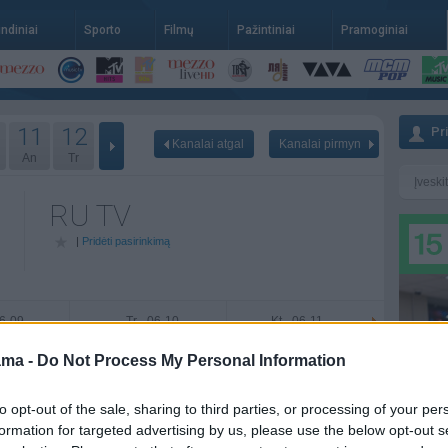
indiniai
Sporto
Filmų
Pažintiniai
Pramoginiai
11
12
Pr
Kanalai atgal
Kanalai pirmyn
An
Tr
RU TV
|
Pridėti pasirinkimą
06-09
Tr - 06-10
Kt - 06-11
ama -
Do Not Process My Personal Information
to opt-out of the sale, sharing to third parties, or processing of your per
formation for targeted advertising by us, please use the below opt-out s