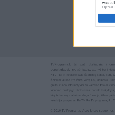
was col
Opted 
TVPrograma.lt
tai pati tiksliausia info
populiariausių
lnk
,
tv3
,
btv
,
ltv
,
tv1
,
tv6
bet ir dau
NTV - tai tik nedidelė dalis išvardintų kanalų kurių
išsirinkti tai kas yra išties vertą jūsų dėmesio. Ski
greitai ir labai informatyviai su vaizdine foto ar vi
viename puslapyje. Kiekvienas portalo lankytojas
kitų
tv
kanalų - labai naudinga funkcija, išbandykite
televizijos programa, Ru TV, Ru TV programa, Ru 
© 2016 TV Programa. Visos teises saugomos