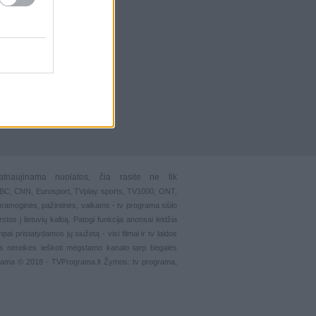
atnaujinama nuolatos, čia rasite ne tik
 BBC, CNN, Eurosport,
TVplay sports
, TV1000, ONT,
pramoginės
,
pažintinės
,
vaikams
-
tv programa siūlo
stos į lietuvių kalbą. Patogi funkcija
anonsai
leidžia
ai pristatydamos jų siužetą - visi filmai ir tv laidos
s nereikės ieškoti mėgstamo kanalo tarp begalės
grama © 2018 - TVPrograma.lt Žymos: tv programa,