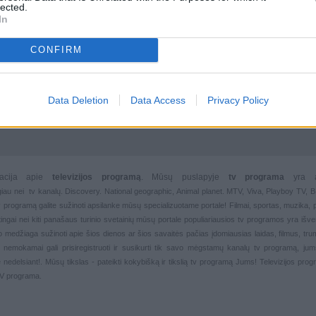
lected.
In
CONFIRM
Data Deletion
Data Access
Privacy Policy
rmacija apie
televizijos programą
. Mūsų puslapyje
tv programa
yra 
giau nei
tv kanalų. Discovery. National geographic, Animal planet. MTV, Viva, Playboy TV,
 tv programą galite sužinoti apsilanke mūsų specializuotame portale!
Filmai
,
sportas
,
muzika
,
rtingai nei kiti panašaus turinio svetainių mūsų portale populiariausios
tv programos yra išver
deo medžiaga sužinoti apie šios dienos ar šios savaitės pačias įdomiausias laidas, filmus, trump
, nemokamai gali prisiregistruoti ir susikurti tik savo mėgstamų kanalų
tv programą, jum
 nedelsiant!. Mūsų tikslas - pateikti kokybišką ir tikslią tv programą Jums!
Televizijos pro
TV programa.