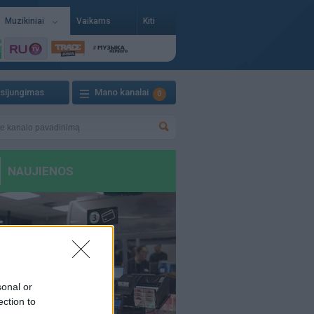
Muzikiniai
Vaikams
Kiti
isijungimas
Mano kanalai
0
sonal or
ection to