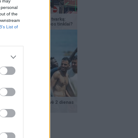
ou may
 personal
out of the
 downstream
B’s List of