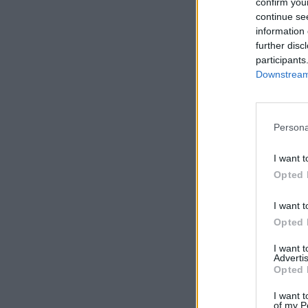
confirm you
continue se
information 
further disc
participants
Downstream 
Persona
I want t
Opted 
I want t
Opted 
I want 
Advertis
Opted 
I want t
of my P