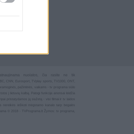
atnaujinama nuolatos, čia rasite ne tik
 BBC, CNN, Eurosport,
TVplay sports
, TV1000, ONT,
pramoginės
,
pažintinės
,
vaikams
-
tv programa siūlo
stos į lietuvių kalbą. Patogi funkcija
anonsai
leidžia
ai pristatydamos jų siužetą - visi filmai ir tv laidos
s nereikės ieškoti mėgstamo kanalo tarp begalės
grama © 2018 - TVPrograma.lt Žymos: tv programa,