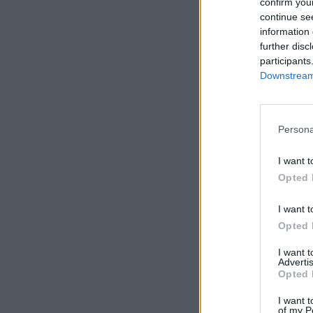
confirm you
continue se
information 
further disc
participants
Downstream 
Persona
I want t
Opted 
I want t
Opted 
I want 
Advertis
Opted 
I want t
of my P