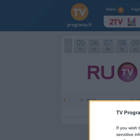
Mano
Pagr
0
05
06
07
08
09
Tr
Kt
Pn
Št
Se
Tr - 06-03
Kt - 
TV Progr
If you wish 
sensitive in