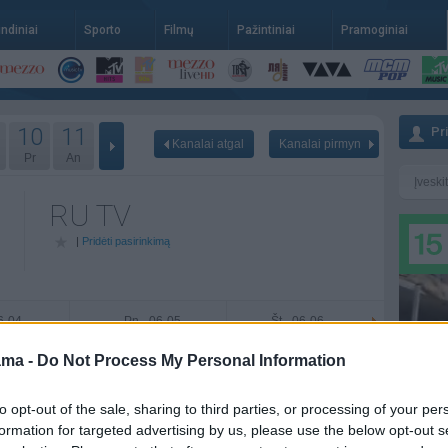
indiniai
Sporto
Filmų
Pažintiniai
Pramoginiai
10
11
Pr
Kanalai atgal
Kanalai pirmyn
Pr
An
RU TV
|
Pridėti pasirinkimą
06-04
Pn - 06-05
Št - 06-06
ama -
Do Not Process My Personal Information
to opt-out of the sale, sharing to third parties, or processing of your per
formation for targeted advertising by us, please use the below opt-out s