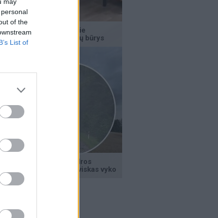
ou may
 personal
out of the
 downstream
B’s List of