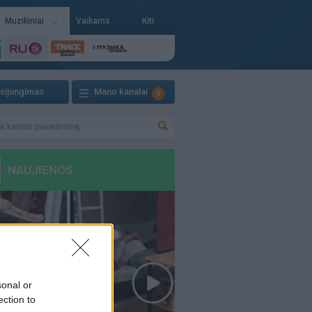
Muzikiniai
Vaikams
Kiti
isijungimas
Mano kanalai
0
sonal or
ection to