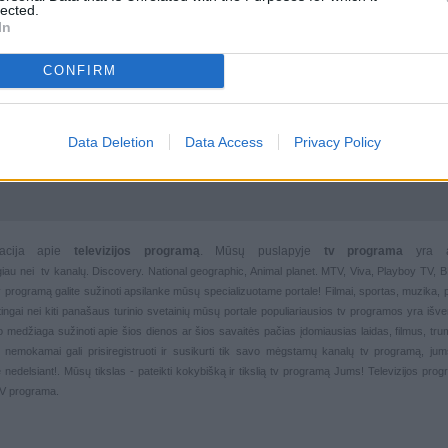
lected.
In
CONFIRM
Data Deletion
Data Access
Privacy Policy
rmacija apie
televizijos programą
. Mūsų puslapyje
tv programa
yra 
giau nei
tv kanalų. Discovery. National geographic, Animal planet. MTV, Viva, Playboy TV,
 tv programą galite sužinoti apsilanke mūsų specializuotame portale!
Filmai
,
sportas
,
muzika
,
rtingai nei kiti panašaus turinio svetainių mūsų portale populiariausios
tv programos yra išver
deo medžiaga sužinoti apie šios dienos ar šios savaitės pačias įdomiausias laidas, filmus, trump
, nemokamai gali prisiregistruoti ir susikurti tik savo mėgstamų kanalų
tv programą, jum
 nedelsiant!. Mūsų tikslas - pateikti kokybišką ir tikslią tv programą Jums!
Televizijos pro
TV programa.