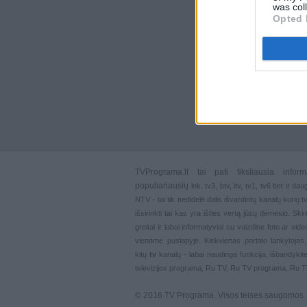
was col
Opted 
TVPrograma.lt
tai pati tiksliausia info
populiariausių
lnk
,
tv3
,
btv
,
ltv
,
tv1
,
tv6
bet ir dau
NTV - tai tik nedidelė dalis išvardintų kanalų kurių
išsirinkti tai kas yra išties vertą jūsų dėmesio. Ski
greitai ir labai informatyviai su vaizdine foto ar vi
viename puslapyje. Kiekvienas portalo lankytojas
kitų
tv
kanalų - labai naudinga funkcija, išbandykite
televizijos programa, Ru TV, Ru TV programa, Ru 
© 2016 TV Programa. Visos teises saugomos