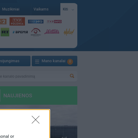
Muzikiniai
Vaikams
Kiti
isijungimas
Mano kanalai
0
sonal or