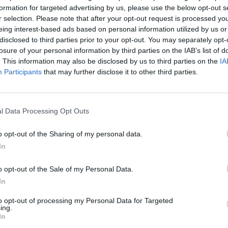
formation for targeted advertising by us, please use the below opt-out s
07:20
Muzika
07:20
Muzika
r selection. Please note that after your opt-out request is processed y
šeima-
17:29
Vakaro programa
08:00
Sportas
eing interest-based ads based on personal information utilized by us or
“ Pokalbių
17:30
Žinios, orai
08:10
Muzika
disclosed to third parties prior to your opt-out. You may separately opt-
losure of your personal information by third parties on the IAB’s list of
17:50
Muzika
08:30
„Dainuoja
vaikai“. Muzika iš
. This information may also be disclosed by us to third parties on the
IA
19:30
Iš kartos į kartą
programa
„Pūko“ dainų archyvo"
Participants
that may further disclose it to other third parties.
20:00
Žinios, orai
orai
09:00
Muzika
20:20
Muzika
12:00
Sportas
20:30
Sportas
l Data Processing Opt Outs
orai
12:10
Muzika
20:40
Muzika
16:28
Vakaro programa
o opt-out of the Sharing of my personal data.
22:00
Žinios, orai
orai
16:30
Muzika
In
22:20
Muzika
17:30
„Iš kartos į kartą“
(kart.)
o opt-out of the Sale of my Personal Data.
18:00
„Kitokia Lietuva“
In
Pokalbių laida (kart.)
to opt-out of processing my Personal Data for Targeted
19:00
„Muzikinė
ing.
vaivorykštė“ Muzikinė
In
laida