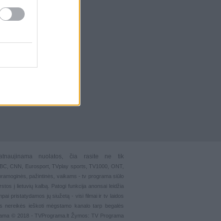
atnaujinama nuolatos, čia rasite ne tik
 BBC, CNN, Eurosport,
TVplay sports
, TV1000, ONT,
pramoginės
,
pažintinės
,
vaikams
-
tv programa siūlo
stos į lietuvių kalbą. Patogi funkcija
anonsai
leidžia
ai pristatydamos jų siužetą - visi filmai ir tv laidos
s nereikės ieškoti mėgstamo kanalo tarp begalės
grama © 2018 - TVPrograma.lt Žymos: TV Programa