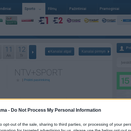
indiniai
Sporto
Filmų
Pažintiniai
Pramoginiai
11
12
Pr
Kanalai atgal
Kanalai pirmyn
An
Tr
NTV+SPORT
|
Pridėti pasirinkimą
06-06
Se - 06-07
Pr - 06-08
ama -
Do Not Process My Personal Information
to opt-out of the sale, sharing to third parties, or processing of your per
formation for targeted advertising by us, please use the below opt-out s