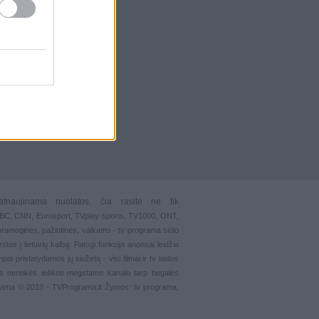
atnaujinama nuolatos, čia rasite ne tik
 BBC, CNN, Eurosport,
TVplay sports
, TV1000, ONT,
pramoginės
,
pažintinės
,
vaikams
-
tv programa siūlo
stos į lietuvių kalbą. Patogi funkcija
anonsai
leidžia
ai pristatydamos jų siužetą - visi filmai ir tv laidos
s nereikės ieškoti mėgstamo kanalo tarp begalės
grama © 2018 - TVPrograma.lt Žymos: tv programa,