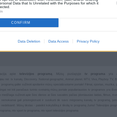
ersonal Data that Is Unrelated with the Purposes for which it
lected.
In
CONFIRM
Data Deletion
Data Access
Privacy Policy
rmacija apie
televizijos programą
. Mūsų puslapyje
tv programa
yra 
giau nei
tv kanalų. Discovery. National geographic, Animal planet. MTV, Viva, Playboy TV,
 tv programą galite sužinoti apsilanke mūsų specializuotame portale!
Filmai
,
sportas
,
muzika
,
rtingai nei kiti panašaus turinio svetainių mūsų portale populiariausios
tv programos yra išver
deo medžiaga sužinoti apie šios dienos ar šios savaitės pačias įdomiausias laidas, filmus, trump
, nemokamai gali prisiregistruoti ir susikurti tik savo mėgstamų kanalų
tv programą, jum
 nedelsiant!. Mūsų tikslas - pateikti kokybišką ir tikslią tv programą Jums!
Televizijos pro
 programa, ntv sport tv programa, ntv sport televizijos programa