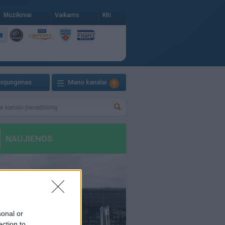
Muzikiniai
Vaikams
Kiti
isijungimas
Mano kanalai
0
sonal or
ection to