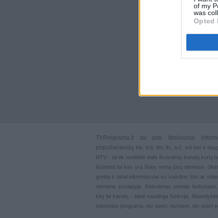
of my P
was col
Opted 
TVPrograma.lt
tai pati tiksliausia info
populiariausių
lnk
,
tv3
,
btv
,
ltv
,
tv1
,
tv6
bet ir dau
NTV - tai tik nedidelė dalis išvardintų kanalų kurių
išsirinkti tai kas yra išties vertą jūsų dėmesio. Ski
greitai ir labai informatyviai su vaizdine foto ar vi
viename puslapyje. Kiekvienas portalo lankytojas
kitų
tv
kanalų - labai naudinga funkcija, išbandykite
televizijos programa, ntv sport, ntvsport, ntv sport