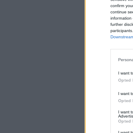
confirm you
continue se
information 
further disc
participants
Downstream 
Persona
I want t
Opted 
I want t
Opted 
I want 
Advertis
Opted 
I want t