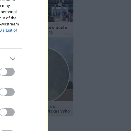
ou may
 personal
out of the
 downstream
B’s List of