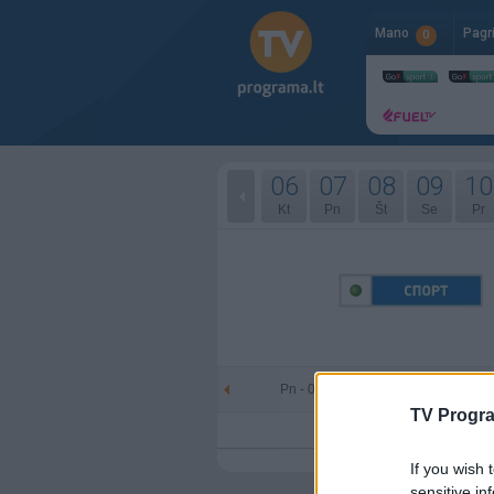
Mano
Pagr
0
06
07
08
09
10
Kt
Pn
Št
Se
Pr
Pn - 06-05
Št - 
TV Progr
If you wish 
sensitive in