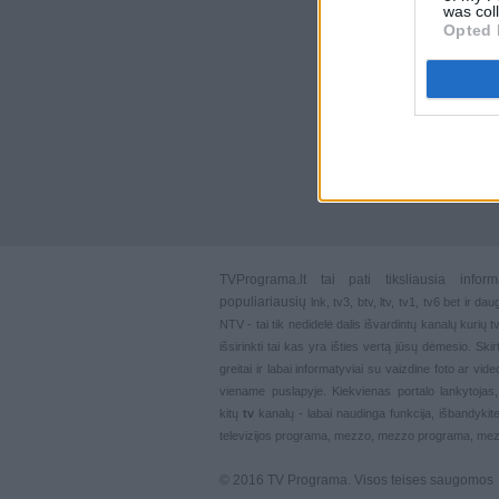
was col
Opted 
TVPrograma.lt
tai pati tiksliausia info
populiariausių
lnk
,
tv3
,
btv
,
ltv
,
tv1
,
tv6
bet ir dau
NTV - tai tik nedidelė dalis išvardintų kanalų kurių
išsirinkti tai kas yra išties vertą jūsų dėmesio. Ski
greitai ir labai informatyviai su vaizdine foto ar vi
viename puslapyje. Kiekvienas portalo lankytojas
kitų
tv
kanalų - labai naudinga funkcija, išbandykite
televizijos programa, mezzo, mezzo programa, mez
© 2016 TV Programa. Visos teises saugomos