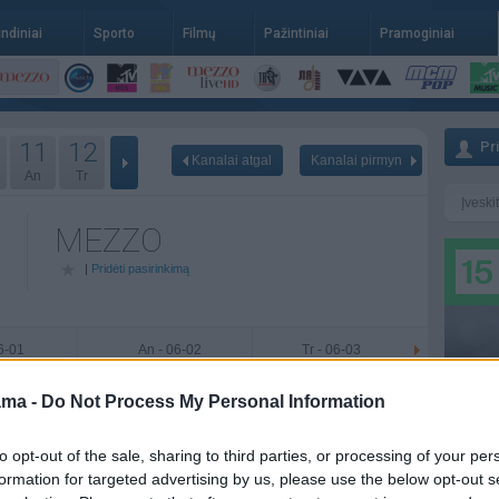
indiniai
Sporto
Filmų
Pažintiniai
Pramoginiai
11
12
Pr
Kanalai atgal
Kanalai pirmyn
An
Tr
MEZZO
|
Pridėti pasirinkimą
06-01
An - 06-02
Tr - 06-03
ama -
Do Not Process My Personal Information
to opt-out of the sale, sharing to third parties, or processing of your per
formation for targeted advertising by us, please use the below opt-out s