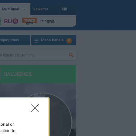
Muzikiniai
Vaikams
Kiti
isijungimas
Mano kanalai
0
sonal or
ection to