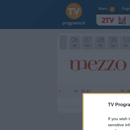
Mano
Pagr
0
06
07
08
09
10
Kt
Pn
Št
Se
Pr
Se - 05-31
Pr - 
TV Progr
If you wish 
sensitive in