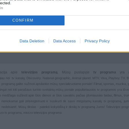
lected.
In
CONFIRM
Data Deletion
Data Access
Privacy Policy
rmacija apie
televizijos programą
. Mūsų puslapyje
tv programa
yra 
giau nei
tv kanalų. Discovery. National geographic, Animal planet. MTV, Viva, Playboy TV,
 tv programą galite sužinoti apsilanke mūsų specializuotame portale!
Filmai
,
sportas
,
muzika
,
rtingai nei kiti panašaus turinio svetainių mūsų portale populiariausios
tv programos yra išver
deo medžiaga sužinoti apie šios dienos ar šios savaitės pačias įdomiausias laidas, filmus, trump
, nemokamai gali prisiregistruoti ir susikurti tik savo mėgstamų kanalų
tv programą, jum
 nedelsiant!. Mūsų tikslas - pateikti kokybišką ir tikslią tv programą Jums!
Televizijos pro
zo tv programa, mezzo televizijos programa