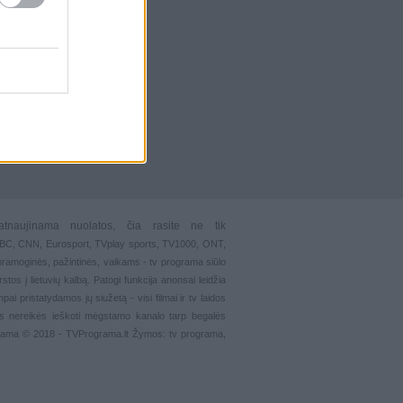
atnaujinama nuolatos, čia rasite ne tik
 BBC, CNN, Eurosport,
TVplay sports
, TV1000, ONT,
pramoginės
,
pažintinės
,
vaikams
-
tv programa siūlo
stos į lietuvių kalbą. Patogi funkcija
anonsai
leidžia
ai pristatydamos jų siužetą - visi filmai ir tv laidos
s nereikės ieškoti mėgstamo kanalo tarp begalės
grama © 2018 - TVPrograma.lt Žymos: tv programa,