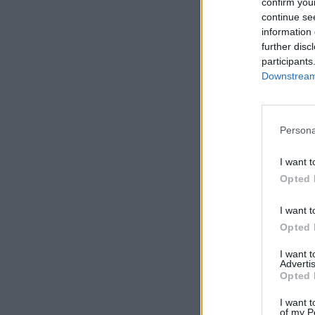
confirm you
continue se
information 
further disc
participants
Downstream 
Persona
I want t
Opted 
I want t
Opted 
I want 
Advertis
Opted 
I want t
of my P