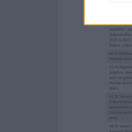
Pobedonoscev
Rastokaitė, V
Rumšas Jaunes
23:20
Valdem
Chomičius. M
krepšinis – vi
Dokumentinis 
2026 m. Rež. 
Petkus. Lietuva
00:10
Daktara
Martinas (Doc
01:00
Atgyjan
sodybos. Gyv
būdo program
Monika Grund
(kart.)
01:30
Sienų is
Dokumentinia
pasakojimai a
Lietuvos archi
(kart.)
01:55
Vakare 
Audrium Girž