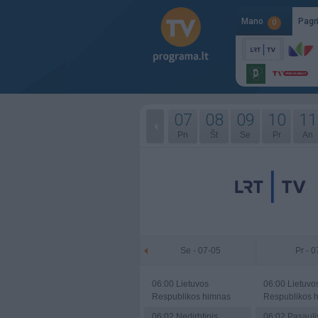
Mano
Pagr
0
07
08
09
10
11
Pn
Št
Se
Pr
An
Se - 07-05
Pr - 
06:00
Lietuvos
06:00
Lietuvo
Respublikos himnas
Respublikos 
06:02
Nedirbtinis
06:02
Pasaulis