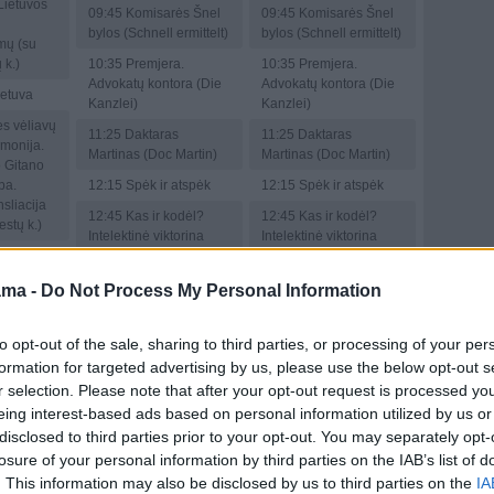
 Lietuvos
09:45
Komisarės Šnel
09:45
Komisarės Šnel
bylos (Schnell ermittelt)
bylos (Schnell ermittelt)
mų (su
 k.)
10:35
Premjera.
10:35
Premjera.
Advokatų kontora (Die
Advokatų kontora (Die
etuva
Kanzlei)
Kanzlei)
s vėliavų
11:25
Daktaras
11:25
Daktaras
monija.
Martinas (Doc Martin)
Martinas (Doc Martin)
 Gitano
ba.
12:15
Spėk ir atspėk
12:15
Spėk ir atspėk
nsliacija
12:45
Kas ir kodėl?
12:45
Kas ir kodėl?
estų k.)
Intelektinė viktorina
Intelektinė viktorina
ės diena
13:15
Pasaulio
13:15
Anthony
 per
uostamiesčiai
Bourdainas.
ama -
Do Not Process My Personal Information
inė drama.
(Waterfront Cities of the
Nepažįstami kraštai
 aut.
World)
(Anthony Bourdain.
to opt-out of the sale, sharing to third parties, or processing of your per
s,
Parts Unknown)
14:00
Žinios
formation for targeted advertising by us, please use the below opt-out s
balas.
14:00
Žinios
das
14:20
Laba diena,
r selection. Please note that after your opt-out request is processed y
Lietuva
14:20
Laba diena,
eing interest-based ads based on personal information utilized by us or
ulis,
Lietuva
disclosed to third parties prior to your opt-out. You may separately opt-
15:00
Žinios
šius,...
losure of your personal information by third parties on the IAB’s list of
15:00
Žinios
15:15
Laba diena,
i
. This information may also be disclosed by us to third parties on the
IA
Lietuva
15:15
Laba diena,