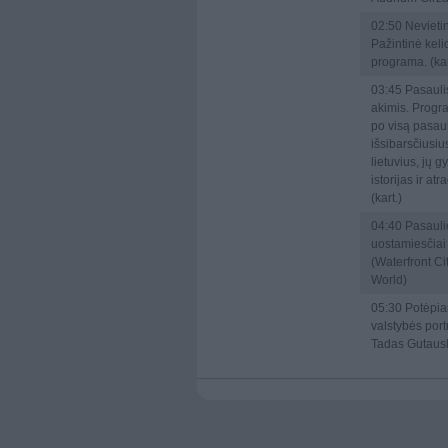
02:50
Nevietin
Pažintinė keli
programa. (kar
03:45
Pasaulis
akimis. Progr
po visą pasaul
išsibarsčiusiu
lietuvius, jų 
istorijas ir at
(kart.)
04:40
Pasauli
uostamiesčiai
(Waterfront Cit
World)
05:30
Potėpia
valstybės portr
Tadas Gutaus