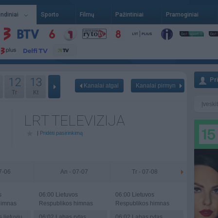
indiniai
Sporto
Filmų
Pažintiniai
Pramoginiai
12
13
Pr
Kanalai atgal
Kanalai pirmyn
Tr
Kt
LRT TELEVIZIJA
|
Pridėti pasirinkimą
07-06
An - 07-07
Tr - 07-08
s
06:00
Lietuvos
06:00
Lietuvos
himnas
Respublikos himnas
Respublikos himnas
 lietuvių
06:02
Labas rytas,
06:02
Labas rytas,