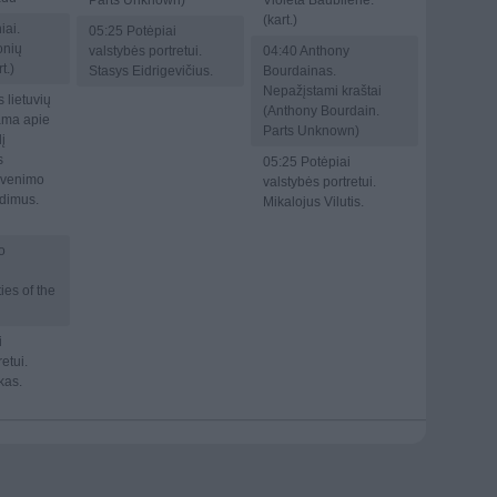
Parts Unknown)
Violeta Baublienė.
(kart.)
iai.
05:25
Potėpiai
onių
valstybės portretui.
04:40
Anthony
t.)
Stasys Eidrigevičius.
Bourdainas.
Nepažįstami kraštai
 lietuvių
(Anthony Bourdain.
ama apie
Parts Unknown)
į
s
05:25
Potėpiai
gyvenimo
valstybės portretui.
radimus.
Mikalojus Vilutis.
o
ies of the
i
etui.
kas.