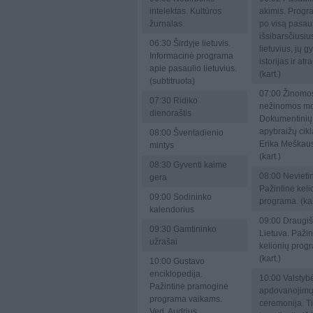
intelektas. Kultūros
akimis. Progr
žurnalas.
po visą pasaul
išsibarsčiusiu
06:30
Širdyje lietuvis.
lietuvius, jų 
Informacinė programa
istorijas ir at
apie pasaulio lietuvius.
(kart.)
(subtitruota)
07:00
Žinomo
07:30
Ridiko
nežinomos mo
dienoraštis
Dokumentinių
apybraižų cikl
08:00
Šventadienio
Erika Meškau
mintys
(kart.)
08:30
Gyventi kaime
08:00
Nevietin
gera
Pažintinė keli
09:00
Sodininko
programa. (kar
kalendorius
09:00
Draugiš
09:30
Gamtininko
Lietuva. Pažin
užrašai
kelionių prog
(kart.)
10:00
Gustavo
enciklopedija.
10:00
Valstyb
Pažintinė pramoginė
apdovanojimų 
programa vaikams.
ceremonija. T
Ved. Audrius