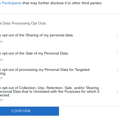
retui
Participants
that may further disclose it to other third parties.
Lietuva
16:00
Žinios
a.
16:00
Žinios
s (Valle
16:30
Premjera.
Laukinis slėnis (Valle
16:30
Premjera.
l Data Processing Opt Outs
Salvaje)
Laukinis slėnis (Valle
atspėk
Salvaje)
17:30
Spėk ir atspėk
odėl?
o opt-out of the Sharing of my personal data.
17:30
Spėk ir atspėk
torina
18:00
Kas ir kodėl?
In
Intelektinė viktorina
18:00
Kas ir kodėl?
s
Intelektinė viktorina
inų
18:30
Svarbi valanda
o opt-out of the Sale of my Personal Data.
 diena
18:30
Svarbi valanda
19:30
Nevietiniai
artu" ir
In
19:30
Žinomos
esmės"
20:30
Panorama
nežinomos moterys
iesioginė
to opt-out of processing my Personal Data for Targeted
21:00
Dienos tema
 Vingio
ing.
20:30
Panorama
In
imu į
21:20
Sportas
21:00
Dienos tema
21:30
Premjera.
o opt-out of Collection, Use, Retention, Sale, and/or Sharing
21:20
Sportas
.
ersonal Data that Is Unrelated with the Purposes for which it
Oksenas (Oxen)
24 m.
lected.
21:30
Premjera.
elytė.
22:15
Fargo (Fargo)
In
Oksenas (Oxen)
23:20
Advokatų kontora
 Agnieška
22:20
Fargo (Fargo)
CONFIRM
(Die Kanzlei)
rdas
23:15
Advokatų kontora