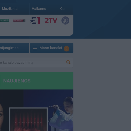
Muzikiniai
Vaikams
Kiti
isijungimas
Mano kanalai
0