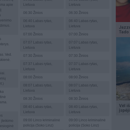
ama apie
Lietuva
Lietuva
į
06:30
Žinios
06:30
Žinios
s
gyvenimo
06:40
Labas rytas,
06:40
Labas rytas,
radimus.
Lietuva
Lietuva
07:00
Žinios
07:00
Žinios
s
07:07
Labas rytas,
07:07
Labas rytas,
terys.
Lietuva
Lietuva
as. Ved.
07:30
Žinios
07:30
Žinios
skienė.
07:37
Labas rytas,
07:37
Labas rytas,
Lietuva
Lietuva
iai.
08:00
Žinios
08:00
Žinios
onių
t.)
08:07
Labas rytas,
08:07
Labas rytas,
Lietuva
Lietuva
ka
tinė
08:30
Žinios
08:30
Žinios
rama.
08:40
Labas rytas,
08:40
Labas rytas,
Lietuva
Lietuva
ės
09:00
Linco kriminalinė
09:00
Linco kriminalinė
įteikimo
policija (Soko Linz)
policija (Soko Linz)
iesioginė