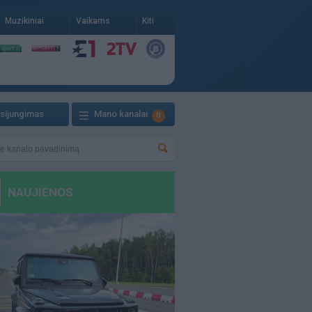
Muzikiniai
Vaikams
Kiti
isijungimas
Mano kanalai
0