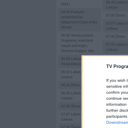
06:40
Labas ry
(kart.)
Lietuva
04:40
Pasaulio
07:00
Žinios
uostamiesčiai
(Waterfront Cities of the
07:07
Labas ry
World)
Lietuva
05:30
Tekstų pokeris.
07:30
Žinios
Programa, kviečianti
07:37
Labas ry
naujai pažvelgti į
Lietuva
žinomas knygas. Ved
08:00
Žinios
06:00
Lietuvos
Respublikos himnas
08:07
Labas ry
TV Progr
Lietuva
06:02
Labas rytas,
Lietuva
08:30
Žinios
If you wish 
06:30
Žinios
sensitive in
08:40
Labas ry
confirm you
Lietuva
06:40
Labas rytas,
continue se
Lietuva
09:00
Alpių de
information 
(Soko Kitzbüh
07:00
Žinios
further disc
09:45
Komisar
07:07
Labas rytas,
participants
bylos (Schnell 
Lietuva
Downstream 
10:35
Advokat
07:30
Žinios