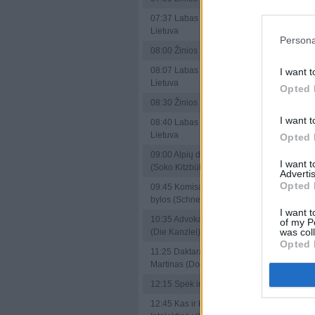
(Die Kanzlei)
07:37
Labas rytas,
11:25
Daktara
Lietuva
Persona
Martinas (Doc
08:00
Žinios
12:15
Spėk ir 
08:07
Labas rytas,
I want t
12:45
Kas ir k
Lietuva
Opted 
Intelektinė vik
08:30
Žinios
13:15
Pasauli
I want t
08:40
Labas rytas,
uostamiesčiai
Lietuva
Opted 
(Waterfront Cit
World)
09:00
Alpių detektyvai
I want 
(Soko Kitzbühel)
14:00
Žinios
Advertis
Opted 
09:45
Komisarės Šnel
14:20
Laba di
bylos (Schnell ermittelt)
Lietuva
I want t
10:35
Advokatų kontora
of my P
15:00
Žinios
was col
(Die Kanzlei)
15:15
Laba di
Opted 
11:25
Daktaras
Lietuva
Martinas (Doc Martin)
16:00
Žinios
12:15
Spėk ir atspėk
16:30
Premjer
12:45
Kas ir kodėl?
Laukinis slėni