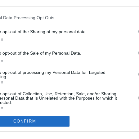
15:30
Žinios
s
15:45
Duokim garo!
l Data Processing Opt Outs
 Martin)
Tautinės kultūros
atspėk
tradicijas skatinanti
o opt-out of the Sharing of my personal data.
muzikinė programa
odėl?
In
torina
17:00
Atgyjančios
sodybos
o
o opt-out of the Sale of my Personal Data.
17:30
Virtuvėje su
In
ies of the
Beata. Kulinarinė
gyvenimo būdo
to opt-out of processing my Personal Data for Targeted
programa. Ved. Beata
ing.
Nicholson. (subtitruota)
In
ena,
18:30
Žinios. Sportas.
Orai (su vertimu į gestų
o opt-out of Collection, Use, Retention, Sale, and/or Sharing
ersonal Data that Is Unrelated with the Purposes for which it
k.)
lected.
ena,
In
19:00
Bičiuliai
19:30
Stilius
CONFIRM
20:30
Panorama (su
a.
vertimu į gestų k.)
s (Valle