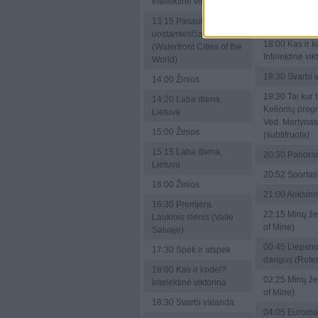
Intelektinė viktorina
Salvaje)
13:15
Pasaulio
17:30
Spėk ir 
uostamiesčiai
18:00
Kas ir k
(Waterfront Cities of the
Intelektinė vik
World)
18:30
Svarbi 
14:00
Žinios
19:30
Tai kur 
14:20
Laba diena,
Kelionių prog
Lietuva
Ved. Martynas
15:00
Žinios
(subtitruota)
15:15
Laba diena,
20:30
Panora
Lietuva
20:52
Sportas
16:00
Žinios
21:00
Auksinis
16:30
Premjera.
22:15
Minų že
Laukinis slėnis (Valle
of Mine)
Salvaje)
00:45
Liepsno
17:30
Spėk ir atspėk
dangus (Rote
18:00
Kas ir kodėl?
02:25
Minų že
Intelektinė viktorina
of Mine)
18:30
Svarbi valanda
04:05
Euroma