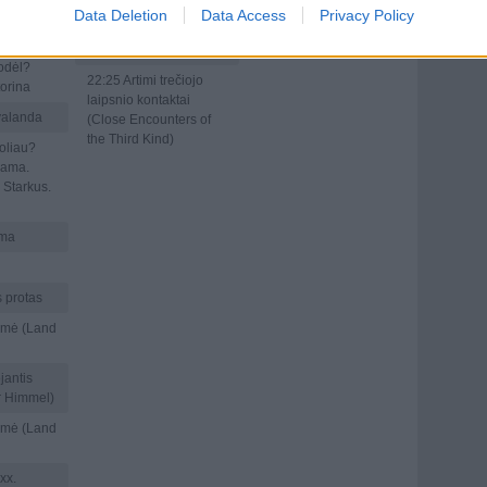
20:52
Sportas. Orai (su
Data Deletion
Data Access
Privacy Policy
vertimu į gestų k.)
atspėk
21:00
100 Jūsų
odėl?
22:25
Artimi trečiojo
torina
laipsnio kontaktai
valanda
(Close Encounters of
the Third Kind)
toliau?
rama.
 Starkus.
ma
 protas
mė (Land
jantis
r Himmel)
mė (Land
xx.