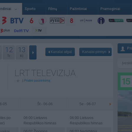
indiniai
Sporto
Filmų
Pažintiniai
Pramoginiai
12
13
Pr
Kanalai atgal
Kanalai pirmyn
Tr
Kt
LRT TELEVIZIJA
|
Pridėti pasirinkimą
06-05
Št - 06-06
Se - 06-07
itės po
06:00
Lietuvos
06:00
Lietuvos
er)
Respublikos himnas
Respublikos himnas
vaikai
06:02
Žinomos
06:02
Nedirbtinis