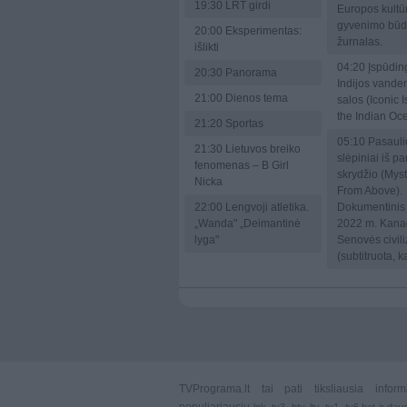
19:30
LRT girdi
Europos kultūr
gyvenimo bū
20:00
Eksperimentas:
žurnalas.
išlikti
04:20
Įspūdin
20:30
Panorama
Indijos vande
21:00
Dienos tema
salos (Iconic I
the Indian Oc
21:20
Sportas
05:10
Pasauli
21:30
Lietuvos breiko
slėpiniai iš p
fenomenas – B Girl
skrydžio (Myst
Nicka
From Above).
22:00
Lengvoji atletika.
Dokumentinis 
„Wanda" „Deimantinė
2022 m. Kanad
lyga"
Senovės civili
(subtitruota, ka
TVPrograma.lt
tai pati tiksliausia info