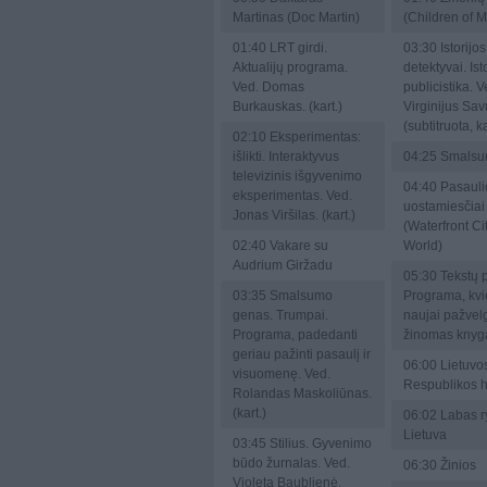
Martinas (Doc Martin)
(Children of 
01:40
LRT girdi.
03:30
Istorijos
Aktualijų programa.
detektyvai. Ist
Ved. Domas
publicistika. V
Burkauskas. (kart.)
Virginijus Sa
(subtitruota, ka
02:10
Eksperimentas:
išlikti. Interaktyvus
04:25
Smalsu
televizinis išgyvenimo
04:40
Pasauli
eksperimentas. Ved.
uostamiesčiai
Jonas Viršilas. (kart.)
(Waterfront Cit
02:40
Vakare su
World)
Audrium Giržadu
05:30
Tekstų p
03:35
Smalsumo
Programa, kvi
genas. Trumpai.
naujai pažvelgt
Programa, padedanti
žinomas knyg
geriau pažinti pasaulį ir
06:00
Lietuvo
visuomenę. Ved.
Respublikos 
Rolandas Maskoliūnas.
(kart.)
06:02
Labas ry
Lietuva
03:45
Stilius. Gyvenimo
būdo žurnalas. Ved.
06:30
Žinios
Violeta Baublienė.