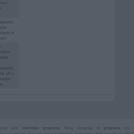
os ir
do
giausios
nyno
slands of
ean)
o
aukščio
eries
serialas.
a. 1/5 s.
zacijos.
rt.
rmacija apie
televizijos programą
. Mūsų puslapyje
tv programa
yra 