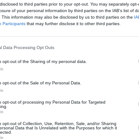
disclosed to third parties prior to your opt-out. You may separately opt-
Programa
16:55
100 metų
15:45
Duokim garo!
losure of your personal information by third parties on the IAB’s list of
Tautinės kultūros
17:20
Šoka Lietuva
. This information may also be disclosed by us to third parties on the
IA
etuva
tradicijas skatinanti
Participants
that may further disclose it to other third parties.
muzikinė programa
17:30
Spėk ir atspėk
atspėk
17:00
Atgyjančios
18:00
Kas ir kodėl?
odėl?
sodybos
Intelektinė viktorina
torina
17:30
Virtuvėje su
l Data Processing Opt Outs
18:30
Svarbi valanda
valanda
Beata
19:30
Tai kur toliau?
di
18:30
Žinios. Sportas.
o opt-out of the Sharing of my personal data.
Kelionių programa
Orai (su vertimu į gestų
mentas:
In
20:30
Panorama
k.)
20:52
Sportas
19:00
Bičiuliai
ma
o opt-out of the Sale of my Personal Data.
21:00
Auksinis protas
19:30
Stilius
In
tema
22:15
1 000 pasaulio
20:30
Panorama (su
to opt-out of processing my Personal Data for Targeted
stebuklų
vertimu į gestų k.)
ing.
lietuvis
23:05
Vakare su
In
20:52
Sportas. Orai (su
grantai
Audrium Giržadu
vertimu į gestų k.)
o opt-out of Collection, Use, Retention, Sale, and/or Sharing
su
00:55
Duokim garo!
21:00
100 Jūsų
ersonal Data that Is Unrelated with the Purposes for which it
adu
Tautinės kultūros
lected.
22:25
Akimirkos
tradicijas skatinanti
In