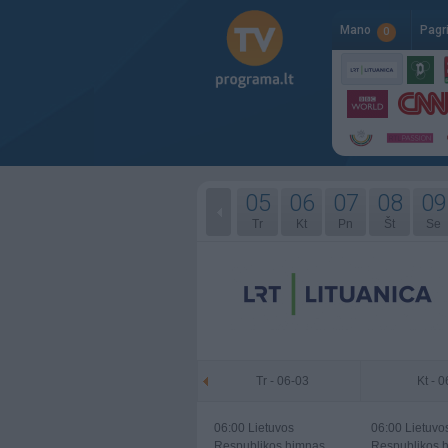
Mano
Pagr
0
05
06
07
08
09
Tr
Kt
Pn
Št
Se
Tr - 06-03
Kt - 
06:00
Lietuvos
06:00
Lietuvo
Respublikos himnas
Respublikos 