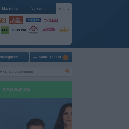
Muzikiniai
Vaikams
Kiti
isijungimas
Mano kanalai
0