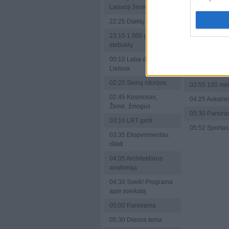
00:00
Laba di
Laisvoji žemė. N-7.
Lietuva
22:25
Daiktų istorijos
02:10
Gamtini
užrašai
23:15
1 000 pasaulio
stebuklų
02:35
Žaidima
00:10
Laba diena,
03:05
Tai kur 
Lietuva
Kelionių pro
02:20
Sienų istorijos
03:55
100 me
02:45
Kosmosas,
04:25
Auksinis
Žemė, žmogus
05:30
Panora
03:10
LRT girdi
05:52
Sportas.
03:35
Eksperimentas:
išlikti
04:05
Architektūros
anatomija
04:30
Sveik! Programa
apie sveikatą
05:00
Panorama
05:30
Dienos tema