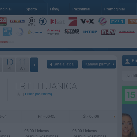
indiniai
Sporto
Filmų
Pažintiniai
Pramoginiai
10
11
Pr
Kanalai atgal
Kanalai pirmyn
Pr
An
LRT LITUANICA
|
Pridėti pasirinkimą
06-04
Pn - 06-05
Št - 06-06
s
06:00
Lietuvos
06:00
Lietuvos
himnas
Respublikos himnas
Respublikos himnas