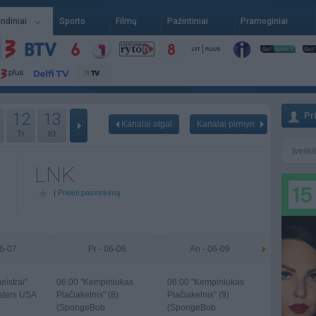
indiniai
Sporto
Filmų
Pažintiniai
Pramoginiai
12
13
Pr
Kanalai atgal
Kanalai pirmyn
Tr
Kt
LNK
|
Pridėti pasirinkimą
06-07
Pr - 06-08
An - 06-09
istrai"
06:00
"Kempiniukas
06:00
"Kempiniukas
sters USA
Plačiakelnis" (8)
Plačiakelnis" (9)
(SpongeBob
(SpongeBob