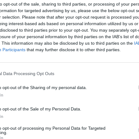
to opt-out of the sale, sharing to third parties, or processing of your per
pasimatymai" (18) (First
pasimatymai" (19) (First
formation for targeted advertising by us, please use the below opt-out s
Dates VI)
Dates VI)
r selection. Please note that after your opt-out request is processed y
13:00
"Turtuolė
13:00
"Turtuolė
eing interest-based ads based on personal information utilized by us or
varguolė" (5) (Panianka
varguolė" (6) (Panianka
disclosed to third parties prior to your opt-out. You may separately opt-
- Selianka V)
- Selianka V)
losure of your personal information by third parties on the IAB’s list of
ioji
14:00
"Meilės spąstai"
14:00
"Meilės spąstai"
 (Wonder
. This information may also be disclosed by us to third parties on the
IA
(7) (Love Trap (Afili
(8) (Love Trap (Afili
Participants
that may further disclose it to other third parties.
Ask))
Ask))
damas
15:00
"Nakties pasaka"
15:00
"Nakties pasaka"
(10) (The Nightfall (Bir
(11) (The Nightfall (Bir
Gece Masali))
Gece Masali))
 (FBI VII)
l Data Processing Opt Outs
16:00
Žinios
16:00
Žinios
amas (k)
o opt-out of the Sharing of my personal data.
16:30
"Mano
16:30
"Mano
gyvenimas - vien
gyvenimas - vien
as
In
žmogžudystės" (1) (My
žmogžudystės" (2) (My
) (The
Life is Murder II)
Life is Murder II)
o opt-out of the Sale of my Personal Data.
17:30
Labas vakaras,
17:30
Labas vakaras,
mos
In
Lietuva. Pramoginė
Lietuva. Pramoginė
aktualijų laida. Vedėjai
aktualijų laida. Vedėjai
to opt-out of processing my Personal Data for Targeted
Mantas Bružas, Eglė
Mantas Bružas, Eglė
ing.
Šantaraitė ir Adomas
Šantaraitė ir Adomas
In