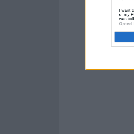
I want t
of my P
was col
Opted 