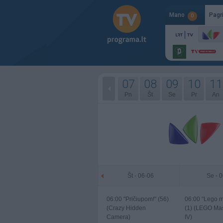
Mano
Pagr
0
07
08
09
10
11
Pn
Št
Se
Pr
An
Št - 06-06
Se - 
06:00
"Pričiupom!" (56)
06:00
"Lego me
(Crazy Hidden
(1) (LEGO Ma
Camera)
IV)