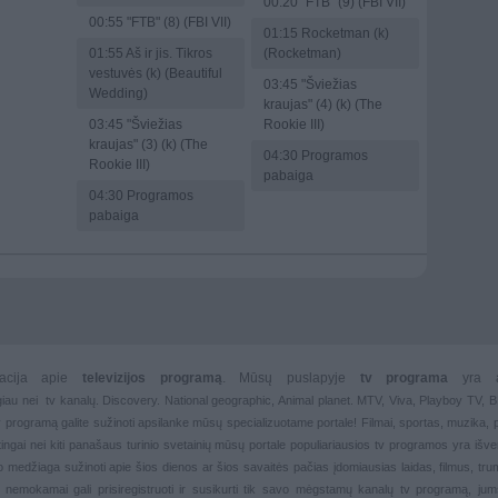
00:20
"FTB" (9) (FBI VII)
00:55
"FTB" (8) (FBI VII)
01:15
Rocketman (k)
01:55
Aš ir jis. Tikros
(Rocketman)
vestuvės (k) (Beautiful
03:45
"Šviežias
Wedding)
kraujas" (4) (k) (The
03:45
"Šviežias
Rookie III)
kraujas" (3) (k) (The
04:30
Programos
Rookie III)
pabaiga
04:30
Programos
pabaiga
rmacija apie
televizijos programą
. Mūsų puslapyje
tv programa
yra 
giau nei
tv kanalų. Discovery. National geographic, Animal planet. MTV, Viva, Playboy TV,
 tv programą galite sužinoti apsilanke mūsų specializuotame portale!
Filmai
,
sportas
,
muzika
,
rtingai nei kiti panašaus turinio svetainių mūsų portale populiariausios
tv programos yra išver
deo medžiaga sužinoti apie šios dienos ar šios savaitės pačias įdomiausias laidas, filmus, trump
, nemokamai gali prisiregistruoti ir susikurti tik savo mėgstamų kanalų
tv programą, jum