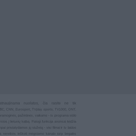
atnaujinama nuolatos, čia rasite ne tik
 BBC, CNN, Eurosport,
TVplay sports
, TV1000, ONT,
pramoginės
,
pažintinės
,
vaikams
-
tv programa siūlo
stos į lietuvių kalbą. Patogi funkcija
anonsai
leidžia
ai pristatydamos jų siužetą - visi filmai ir tv laidos
s nereikės ieškoti mėgstamo kanalo tarp begalės