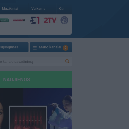
Muzikiniai
Vaikams
Kiti
isijungimas
Mano kanalai
0