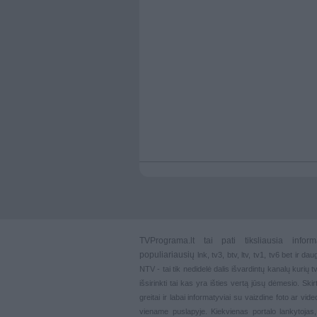
TVPrograma.lt
tai pati tiksliausia info
populiariausių
lnk
,
tv3
,
btv
,
ltv
,
tv1
,
tv6
bet ir dau
NTV - tai tik nedidelė dalis išvardintų kanalų kurių
išsirinkti tai kas yra išties vertą jūsų dėmesio. Ski
greitai ir labai informatyviai su vaizdine foto ar vi
viename puslapyje. Kiekvienas portalo lankytojas