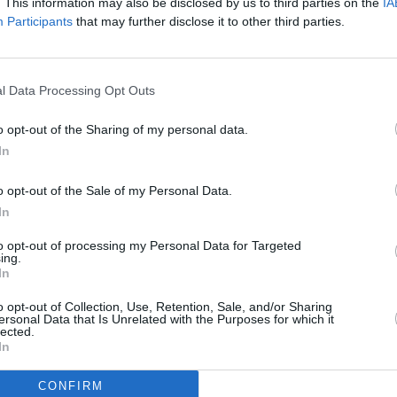
. This information may also be disclosed by us to third parties on the
16:00
Žinios
16:28
Orai
IA
Participants
that may further disclose it to other third parties.
16:28
Orai
16:30
24/7
ris
16:30
Skanus
17:30
Būsto anatomija
gyvenimas
18:00
Žinios
2008/5.
l Data Processing Opt Outs
17:00
Sodas ir daržas
erialas.
18:28
Orai
2-2008.
17:30
Gyvenimas
18:30
Krepšinio
o opt-out of the Sharing of my personal data.
versle
ris
pasaulyje
In
18:00
Žinios
19:00
Laisvės TV
18:28
Orai
valanda
ios Pūko
o opt-out of the Sale of my Personal Data.
18:30
Bušido ringas
20:00
Žinios
In
ris
19:00
Mūsų miesteliai
20:28
Orai
to opt-out of processing my Personal Data for Targeted
1/5
ing.
20:30
Valanda su
In
20:00
Žinios
Valatka
natomija
20:28
Orai
21:30
24/7
 su
o opt-out of Collection, Use, Retention, Sale, and/or Sharing
ersonal Data that Is Unrelated with the Purposes for which it
20:30
„A. Lukašenka.
22:30
Žinios
lected.
Auksinis dugnas“. Dok.
 ženklai
In
22:58
Orai
f. 2021."
ūros
23:00
„Neatrasta
22:30
Žinios
mjas
CONFIRM
Rusija“ 1/65-66