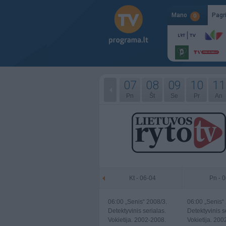
Mano
Pagr
0
07
08
09
10
11
Pn
Št
Se
Pr
An
Kt - 06-04
Pn - 
06:00
„Senis“ 2008/3.
06:00
„Senis“ 
Detektyvinis serialas.
Detektyvinis s
Vokietija. 2002-2008.
Vokietija. 200