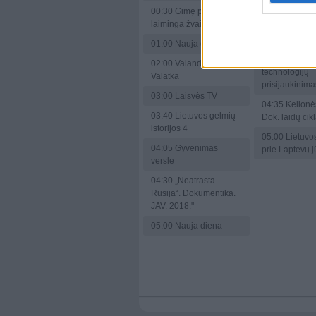
versle
00:30
Gimę po
02:30
Švarūs 
laiminga žvaigžde
03:00
Šiandie
01:00
Nauja diena
04:10
Naujaus
02:00
Valanda su
technologijų
Valatka
prisijaukinima
03:00
Laisvės TV
04:35
Kelionės
03:40
Lietuvos gelmių
Dok. laidų cik
istorijos 4
05:00
Lietuvos
04:05
Gyvenimas
prie Laptevų j
versle
04:30
„Neatrasta
Rusija“. Dokumentika.
JAV. 2018."
05:00
Nauja diena