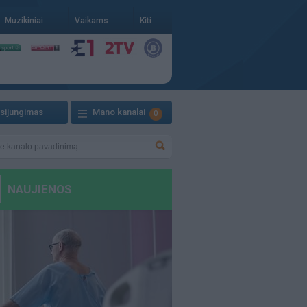
Muzikiniai
Vaikams
Kiti
isijungimas
Mano kanalai
0