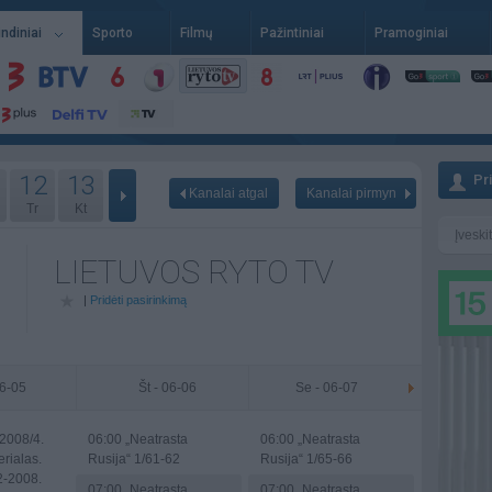
indiniai
Sporto
Filmų
Pažintiniai
Pramoginiai
12
13
Pr
Kanalai atgal
Kanalai pirmyn
Tr
Kt
LIETUVOS RYTO TV
|
Pridėti pasirinkimą
06-05
Št - 06-06
Se - 06-07
2008/4.
06:00
„Neatrasta
06:00
„Neatrasta
erialas.
Rusija“ 1/61-62
Rusija“ 1/65-66
2-2008.
07:00
„Neatrasta
07:00
„Neatrasta