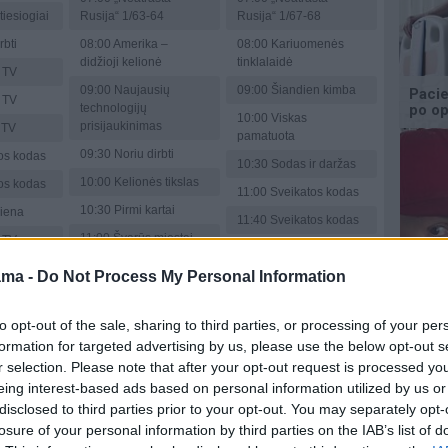
tiesiogiai
Rusija“ 1/63-64
Rusija“ 1/67-68
rbti
08:00
Amerika –
08:00
Kariuomenės
didžioji kelionė
tinklalaidė
 TV
09:00
Naujausių
09:00
Šiandien kimba
 TV
technologijų
10:00
Viskas
prisijaukinimas
 TV
pamatuota
09:30
Noriu dirbti
os kodas
10:30
Sodas ir daržas
10:00
Kelionės tikslas
os kodas
11:00
Sveikatos kodas
10:30
Pirmi kartai
iena
11:40
Sveikatos kodas
11:00
Švarūs miestai
 TV
12:00
Muzikos talentų
11:30
Būsto anatomija
lyga
ama -
Do Not Process My Personal Information
mas
12:00
Šiandien kimba
13:00
„Senis“ 2008/3.
Detektyvinis serialas.
13:00
„Senis“ 2008/1.
to opt-out of the sale, sharing to third parties, or processing of your per
Vokietija. 2002-2008.
ris
Detektyvinis serialas.
formation for targeted advertising by us, please use the below opt-out s
Vokietija. 2002-2008.
14:30
„Senis“ 2008/4.
r selection. Please note that after your opt-out request is processed y
Detektyvinis serialas.
14:30
„Senis“ 2008/2.
eing interest-based ads based on personal information utilized by us or
 su
Vokietija. 2002-2008.
Detektyvinis serialas.
disclosed to third parties prior to your opt-out. You may separately opt-
Vokietija. 2002-2008.
16:00
Žinios
losure of your personal information by third parties on the IAB’s list of