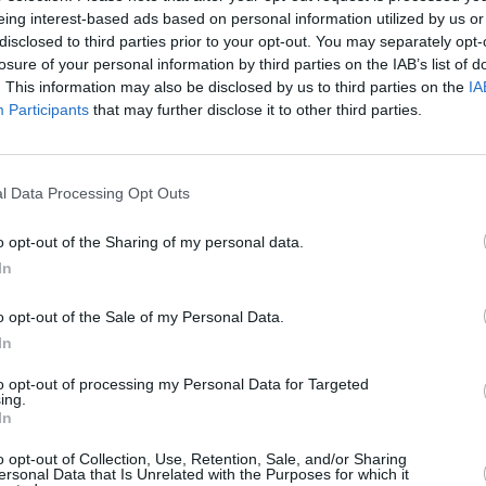
Infošou. Vedėjai Keite
Gintarė Gurevičiūtė
 Aliaskos
eing interest-based ads based on personal information utilized by us or
Arai, Viktorija Vaičaitė ir
 (Ice
Tomas Ališauskas
15:30
KK2. N-7.
disclosed to third parties prior to your opt-out. You may separately opt-
)
Infošou. Vedėjai Keite
losure of your personal information by third parties on the IAB’s list of
16:00
"Šaltojo karo
Arai, Viktorija Vaičaitė ir
ės
. This information may also be disclosed by us to third parties on the
IA
šnipai" (2) (k) (A Cold
Tomas Ališauskas
 (Ancient
Participants
that may further disclose it to other third parties.
War of Spies)
16:00
"Šaltojo karo
17:00
"Ledinis Aliaskos
šnipai" (3) (k) (A Cold
(1) (The
oro uostas" (6) (Ice
War of Spies)
untains –
Airport Alaska)
)
l Data Processing Opt Outs
17:00
"Ledinis Aliaskos
18:00
"Senovės
oro uostas" (1) (Ice
k)
atradimai" (7) (Ancient
Airport Alaska II)
o opt-out of the Sharing of my personal data.
Discoveries)
ngumo
In
18:00
"Senovės
19:00
"Alpės" (2) (The
atradimai" (8) (Ancient
Alps: Wild Mountains –
ngumo
Discoveries)
o opt-out of the Sale of my Personal Data.
Extreme Lives)
19:00
Amerikos
In
20:00
Žinios (k)
 karo
ocelotas (American
 Cold War
Ocelot)
20:30
Sąmoningumo
to opt-out of processing my Personal Data for Targeted
slenkstis
ing.
20:00
Žinios (k)
In
akaras,
20:45
Sąmoningumo
20:30
Sąmoningumo
oginė
slenkstis
slenkstis
o opt-out of Collection, Use, Retention, Sale, and/or Sharing
. Vedėjai
ersonal Data that Is Unrelated with the Purposes for which it
itytė,
21:00
"Šaltojo karo