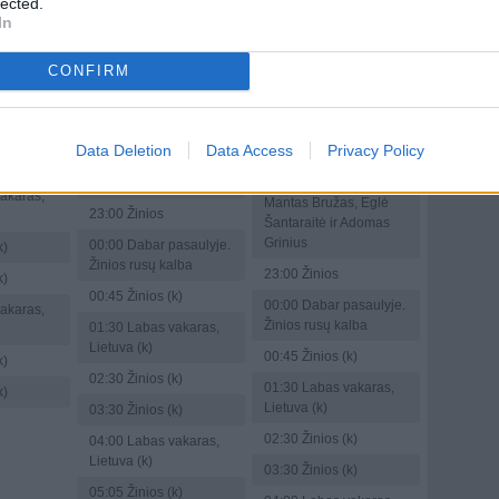
20:45
Sąmoningumo
lected.
, Eglė
šnipai" (3) (A Cold War
slenkstis
In
 Adomas
of Spies)
21:00
"Šaltojo karo
22:00
Labas vakaras,
CONFIRM
šnipai" (4) (A Cold War
Lietuva. Pramoginė
of Spies)
aktualijų laida. Vedėjai
asaulyje.
Karolina Liukaitytė,
22:00
Labas vakaras,
lba
Mantas Bružas, Eglė
Lietuva. Pramoginė
Data Deletion
Data Access
Privacy Policy
Šantaraitė ir Adomas
aktualijų laida. Vedėjai
k)
Grinius
Karolina Liukaitytė,
akaras,
Mantas Bružas, Eglė
23:00
Žinios
Šantaraitė ir Adomas
Grinius
00:00
Dabar pasaulyje.
k)
Žinios rusų kalba
23:00
Žinios
k)
00:45
Žinios (k)
00:00
Dabar pasaulyje.
akaras,
Žinios rusų kalba
01:30
Labas vakaras,
Lietuva (k)
00:45
Žinios (k)
k)
02:30
Žinios (k)
01:30
Labas vakaras,
k)
Lietuva (k)
03:30
Žinios (k)
02:30
Žinios (k)
04:00
Labas vakaras,
Lietuva (k)
03:30
Žinios (k)
05:05
Žinios (k)