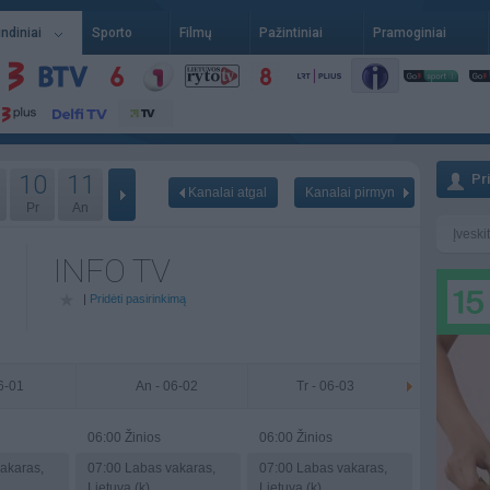
indiniai
Sporto
Filmų
Pažintiniai
Pramoginiai
10
11
Pr
Kanalai atgal
Kanalai pirmyn
Pr
An
INFO TV
|
Pridėti pasirinkimą
06-01
An - 06-02
Tr - 06-03
06:00
Žinios
06:00
Žinios
akaras,
07:00
Labas vakaras,
07:00
Labas vakaras,
Lietuva (k)
Lietuva (k)