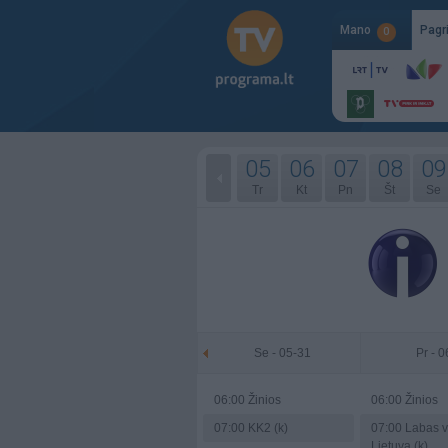
Mano
Pagr
0
05
06
07
08
09
Tr
Kt
Pn
Št
Se
Se - 05-31
Pr - 
06:00
Žinios
06:00
Žinios
07:00
KK2 (k)
07:00
Labas v
Lietuva (k)