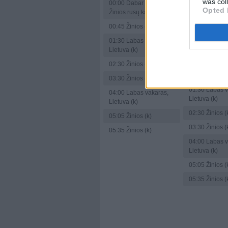
was col
00:00
Dabar pasaulyje.
Mantas Bružas
Opted 
Žinios rusų kalba
Šantaraitė ir
Grinius
00:45
Žinios (k)
23:00
Žinios
01:30
Labas vakaras,
Lietuva (k)
00:00
Dabar p
Žinios rusų ka
02:30
Žinios (k)
00:45
Žinios (
03:30
Žinios (k)
01:30
Labas v
04:00
Labas vakaras,
Lietuva (k)
Lietuva (k)
02:30
Žinios (
05:05
Žinios (k)
03:30
Žinios (
05:35
Žinios (k)
04:00
Labas v
Lietuva (k)
05:05
Žinios (
05:35
Žinios (