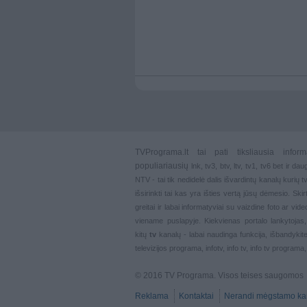
TVPrograma.lt
tai pati tiksliausia info
populiariausių
lnk
,
tv3
,
btv
,
ltv
,
tv1
,
tv6
bet ir dau
NTV - tai tik nedidelė dalis išvardintų kanalų kurių
išsirinkti tai kas yra išties vertą jūsų dėmesio. Ski
greitai ir labai informatyviai su vaizdine foto ar vi
viename puslapyje. Kiekvienas portalo lankytojas
kitų
tv
kanalų - labai naudinga funkcija, išbandykite
televizijos programa, infotv, info tv, info tv programa
© 2016 TV Programa. Visos teises saugomos
Reklama
Kontaktai
Nerandi mėgstamo ka