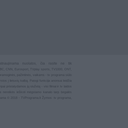
atnaujinama nuolatos, čia rasite ne tik
 BBC, CNN, Eurosport,
TVplay sports
, TV1000, ONT,
pramoginės
,
pažintinės
,
vaikams
-
tv programa siūlo
stos į lietuvių kalbą. Patogi funkcija
anonsai
leidžia
ai pristatydamos jų siužetą - visi filmai ir tv laidos
s nereikės ieškoti mėgstamo kanalo tarp begalės
grama © 2018 - TVPrograma.lt Žymos: tv programa,