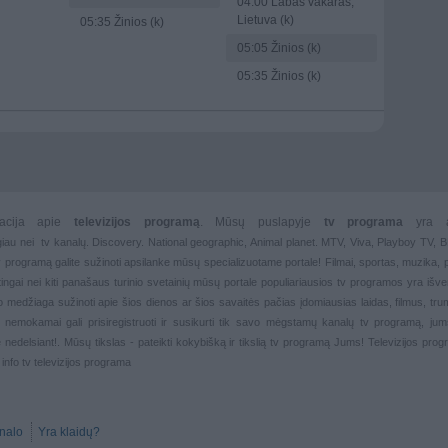
04:00
Labas vakaras,
Lietuva (k)
05:35
Žinios (k)
05:05
Žinios (k)
05:35
Žinios (k)
rmacija apie
televizijos programą
. Mūsų puslapyje
tv programa
yra 
giau nei
tv kanalų. Discovery. National geographic, Animal planet. MTV, Viva, Playboy TV,
 tv programą galite sužinoti apsilanke mūsų specializuotame portale!
Filmai
,
sportas
,
muzika
,
rtingai nei kiti panašaus turinio svetainių mūsų portale populiariausios
tv programos yra išver
deo medžiaga sužinoti apie šios dienos ar šios savaitės pačias įdomiausias laidas, filmus, trump
, nemokamai gali prisiregistruoti ir susikurti tik savo mėgstamų kanalų
tv programą, jum
 nedelsiant!. Mūsų tikslas - pateikti kokybišką ir tikslią tv programą Jums!
Televizijos pro
, info tv televizijos programa
nalo
Yra klaidų?