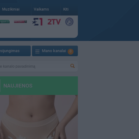
Muzikiniai
Vaikams
Kiti
isijungimas
Mano kanalai
0