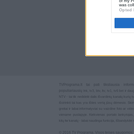
of my P
was col
Opted 
TVPrograma.lt
tai pati tiksliausia info
populiariausių
lnk
,
tv3
,
btv
,
ltv
,
tv1
,
tv6
bet ir dau
NTV - tai tik nedidelė dalis išvardintų kanalų kurių
išsirinkti tai kas yra išties vertą jūsų dėmesio. Ski
greitai ir labai informatyviai su vaizdine foto ar vi
viename puslapyje. Kiekvienas portalo lankytojas
kitų
tv
kanalų - labai naudinga funkcija, išbandykite 
© 2016 TV Programa. Visos teises saugomos