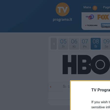
Mano
Pagr
0
05
06
07
08
09
Tr
Kt
Pn
Št
Se
Št - 11-08
Se - 
TV Progr
If you wish 
sensitive in