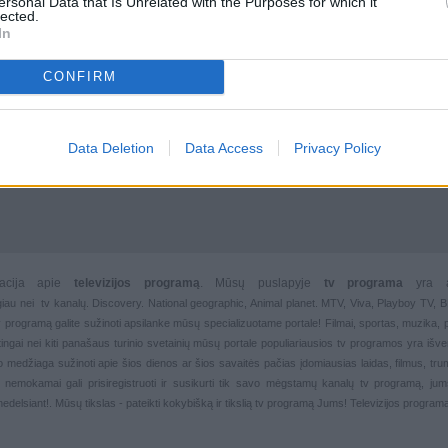
ersonal Data that Is Unrelated with the Purposes for which it
lected.
In
CONFIRM
Data Deletion
Data Access
Privacy Policy
rmacija apie
televizijos programą
. Mūsų puslapyje
tv programa
yra 
giau nei
tv kanalų. Discovery. National geographic, Animal planet. MTV, Viva, Playboy TV,
 tv programą galite sužinoti apsilanke mūsų specializuotame portale!
Filmai
,
sportas
,
muzika
,
rtingai nei kiti panašaus turinio svetainių mūsų portale populiariausios
tv programos yra išver
deo medžiaga sužinoti apie šios dienos ar šios savaitės pačias įdomiausias laidas, filmus, trump
, nemokamai gali prisiregistruoti ir susikurti tik savo mėgstamų kanalų
tv programą, jum
nedelsiant!. Mūsų tikslas - pateikti kokybišką ir tikslią tv programą Jums!
Televizijos progra