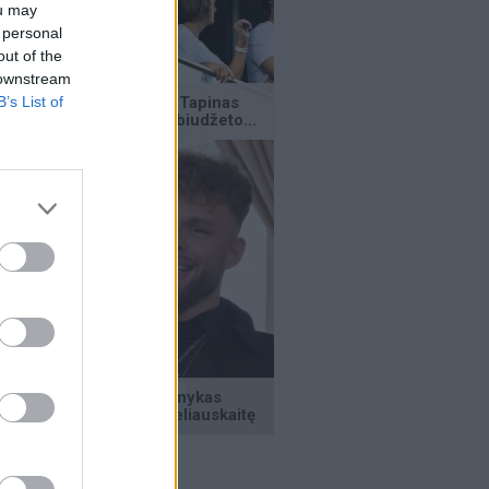
ou may
 personal
out of the
 downstream
B’s List of