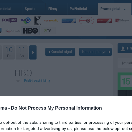
indiniai
Sporto
Filmų
Pažintiniai
Pramoginiai
10
11
Pr
Kanalai atgal
Kanalai pirmyn
Pr
An
HBO
|
Pridėti pasirinkimą
11-09
Pr - 11-10
An - 11-11
ama -
Do Not Process My Personal Information
to opt-out of the sale, sharing to third parties, or processing of your per
formation for targeted advertising by us, please use the below opt-out s