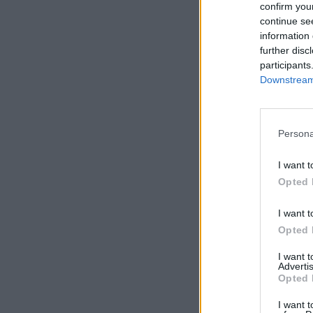
confirm you
continue se
information 
further disc
participants
Downstream 
Persona
I want t
Opted 
I want t
Opted 
I want 
Advertis
Opted 
I want t