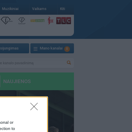
Muzikiniai
Vaikams
Kiti
isijungimas
Mano kanalai
0
sonal or
ection to