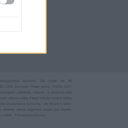
atnaujinama nuolatos, čia rasite ne tik
 BBC, CNN, Eurosport,
TVplay sports
, TV1000, ONT,
pramoginės
,
pažintinės
,
vaikams
-
tv programa siūlo
stos į lietuvių kalbą. Patogi funkcija
anonsai
leidžia
ai pristatydamos jų siužetą - visi filmai ir tv laidos
s nereikės ieškoti mėgstamo kanalo tarp begalės
ma © 2018 - TVPrograma.lt Žymos: