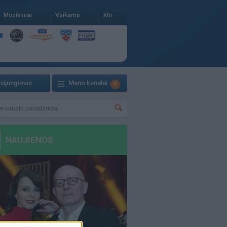
Muzikiniai
Vaikams
Kiti
isijungimas
Mano kanalai
0