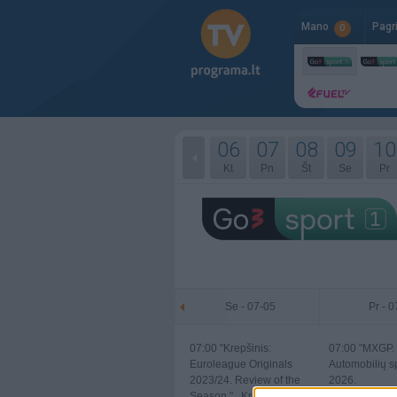
Mano
Pagr
0
06
07
08
09
10
Kt
Pn
Št
Se
Pr
Se - 07-05
Pr - 
07:00
"Krepšinis:
07:00
"MXGP. "
Euroleague Originals
Automobilių s
2023/24. Review of the
2026.
Season " . Krepšinis