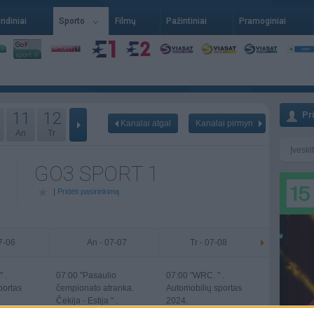
indiniai
Sporto
Filmų
Pažintiniai
Pramoginiai
11
12
Pr
Kanalai atgal
Kanalai pirmyn
An
Tr
GO3 SPORT 1
|
Pridėti pasirinkimą
07-06
An - 07-07
Tr - 07-08
 .
07:00
"Pasaulio
07:00
"WRC. " .
portas
čempionato atranka.
Automobilių sportas
Čekija - Estija " .
2024.
Krepšinis 2026.