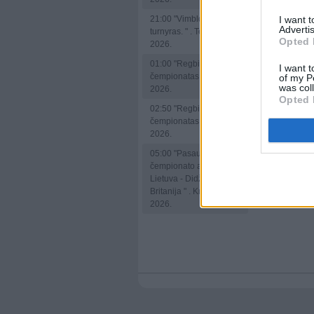
21:00
"Vimbl
I want 
21:00
"Vimbldono
turnyras. " . T
Advertis
turnyras. " . Tenisas
2026.
Opted 
2026.
01:00
"Pasaul
01:00
"Regbis. Tautų
čempionato at
I want t
čempionatas. " . Regbis
Italija - Lietuva
of my P
was col
2026.
Krepšinis 202
Opted 
02:50
"Regbis. Tautų
03:00
"Regbis
čempionatas. " . Regbis
čempionatas. 
2026.
2026.
05:00
"Pasaulio
05:00
"Regbis
čempionato atranka.
čempionatas. 
Lietuva - Didžioji
2026.
Britanija " . Krepšinis
2026.