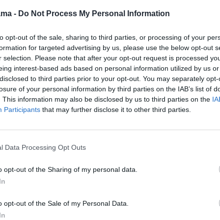
 .
07:20
"WRC. " .
ama -
Do Not Process My Personal Information
portas
09:00
"Pasaulio
Automobilių sportas
čempionato atranka.
2024.
Latvija - Austrija " .
ne
07:45
"WRC. " .
to opt-out of the sale, sharing to third parties, or processing of your per
Krepšinis 2026.
ode 12 " .
Automobilių sportas
formation for targeted advertising by us, please use the below opt-out s
portas
11:00
"Krepšinis:
2024.
r selection. Please note that after your opt-out request is processed y
Euroleague Originals
08:30
"WRC. " .
eing interest-based ads based on personal information utilized by us or
2023/24. " . Krepšinis
io
Automobilių sportas
disclosed to third parties prior to your opt-out. You may separately opt-
2026.
ranka.
2024.
losure of your personal information by third parties on the IAB’s list of
 " .
11:30
"Anglijos Premier
. This information may also be disclosed by us to third parties on the
IA
10:00
"GP Confidential
6.
lyga. Sezono apžvalga
žurnalas. Episode 10 " .
Participants
that may further disclose it to other third parties.
" . Futbolas 2026.
Automobilių sportas
12:30
"Vimbldono
2026.
dono
turnyras. " . Tenisas
enisas
10:30
"Pasaulio
2026.
l Data Processing Opt Outs
čempionato atranka.
13:00
"Vimbldono
Estija - Slovėnija " .
dono
turnyras. " . Tenisas
Krepšinis 2026.
o opt-out of the Sharing of my personal data.
enisas
2026.
12:30
"Vimbldono
In
17:00
"Vimbldono
turnyras. " . Tenisas
dono
turnyras. " . Tenisas
2026.
enisas
o opt-out of the Sale of my Personal Data.
2026.
13:00
"Vimbldono
In
21:00
"Vimbldono
turnyras. " . Tenisas