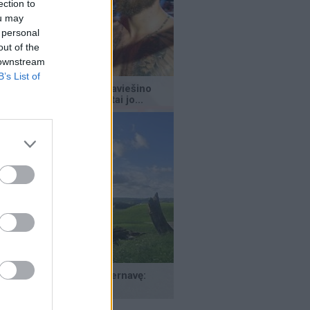
ection to
ou may
 personal
out of the
 downstream
B’s List of