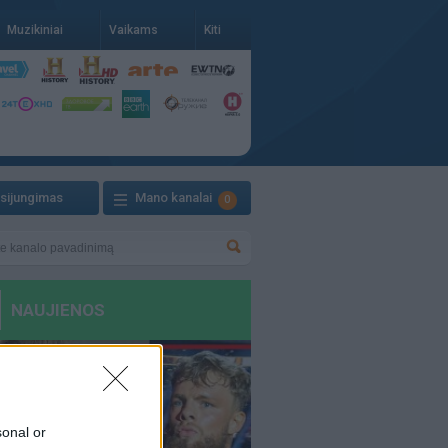
Muzikiniai
Vaikams
Kiti
isijungimas
Mano kanalai
0
sonal or