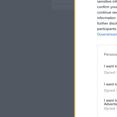
sensitive in
confirm you
continue se
information 
further disc
participants
Downstream 
Persona
I want t
Opted 
I want t
Opted 
I want 
Advertis
Opted 