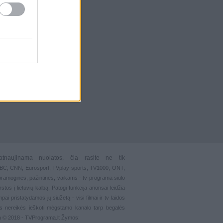
atnaujinama nuolatos, čia rasite ne tik
 BBC, CNN, Eurosport,
TVplay sports
, TV1000, ONT,
pramoginės
,
pažintinės
,
vaikams
-
tv programa siūlo
stos į lietuvių kalbą. Patogi funkcija
anonsai
leidžia
ai pristatydamos jų siužetą - visi filmai ir tv laidos
s nereikės ieškoti mėgstamo kanalo tarp begalės
ma © 2018 - TVPrograma.lt Žymos: