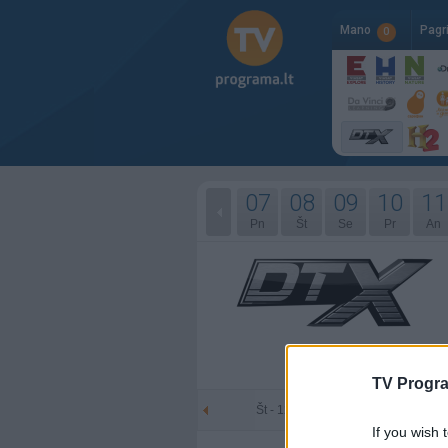
Mano
Pagr
0
07
08
09
10
11
Pn
Št
Se
Pr
An
TV Progr
Št - 12-13
Se - 
If you wish 