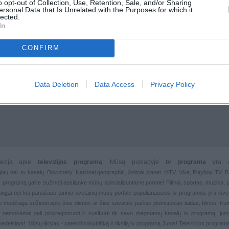
o opt-out of Collection, Use, Retention, Sale, and/or Sharing
ersonal Data that Is Unrelated with the Purposes for which it
lected.
In
CONFIRM
Data Deletion
Data Access
Privacy Policy
rmacija apie
televizijos programą
. Mūsų puslapyje
tv programa
yra 
giau nei
tv kanalų. Discovery. National geographic, Animal planet. MTV, Viva, Playboy TV,
 tv programą galite sužinoti apsilanke mūsų specializuotame portale!
Filmai
,
sportas
,
muzika
,
rtingai nei kiti panašaus turinio svetainių mūsų portale populiariausios
tv programos yra išver
deo medžiaga sužinoti apie šios dienos ar šios savaitės pačias įdomiausias laidas, filmus, trump
, nemokamai gali prisiregistruoti ir susikurti tik savo mėgstamų kanalų
tv programą, jum
nedelsiant!. Mūsų tikslas - pateikti kokybišką ir tikslią tv programą Jums!
Televizijos progra