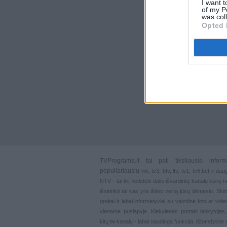
I want t
of my P
was col
Opted 
TVPrograma.lt
tai pati tiksliausia info
populiariausių
lnk
,
tv3
,
btv
,
ltv
,
tv1
,
tv6
bet ir dau
NTV - tai tik nedidelė dalis išvardintų kanalų kurių
išsirinkti tai kas yra išties vertą jūsų dėmesio. Ski
greitai ir labai informatyviai su vaizdine foto ar vi
viename puslapyje. Kiekvienas portalo lankytojas
kitų
tv
kanalų - labai naudinga funkcija, išbandykite 