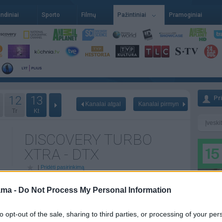
indiniai
Sporto
Filmų
Pažintiniai
Pramoginiai
12
13
Pr
Kanalai atgal
Kanalai pirmyn
Tr
Kt
DISCOVERY TURBO
XTRA - DTX
|
Pridėti pasirinkimą
ama -
Do Not Process My Personal Information
12-14
Pr - 12-15
An - 12-16
to opt-out of the sale, sharing to third parties, or processing of your per