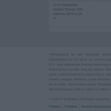
23:15
Detektyvinis
serialas "Dronas" (20)
(Ukraina, 2024 m.) (N-
7)
TVPrograma.lt
tai pati tiksliausia info
populiariausių
lnk
,
tv3
,
btv
,
ltv
,
tv1
,
tv6
bet ir dau
NTV - tai tik nedidelė dalis išvardintų kanalų kurių
išsirinkti tai kas yra išties vertą jūsų dėmesio. Ski
greitai ir labai informatyviai su vaizdine foto ar vi
viename puslapyje. Kiekvienas portalo lankytojas
kitų
tv
kanalų - labai naudinga funkcija, išbandykite
televizijos programa, balticum, balticum tv, balticum 
© 2016 TV Programa. Visos teises saugomos
Reklama
Kontaktai
Nerandi mėgstamo ka