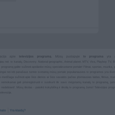
rmacija apie
televizijos programą
. Mūsų puslapyje
tv programa
yra 
giau nei
tv kanalų. Discovery. National geographic, Animal planet. MTV, Viva, Playboy TV,
 tv programą galite sužinoti apsilanke mūsų specializuotame portale!
Filmai
,
sportas
,
muzika
,
rtingai nei kiti panašaus turinio svetainių mūsų portale populiariausios
tv programos yra išver
deo medžiaga sužinoti apie šios dienos ar šios savaitės pačias įdomiausias laidas, filmus, trump
, nemokamai gali prisiregistruoti ir susikurti tik savo mėgstamų kanalų
tv programą, jum
 nedelsiant!. Mūsų tikslas - pateikti kokybišką ir tikslią tv programą Jums!
Televizijos pro
televezija.
nalo
Yra klaidų?