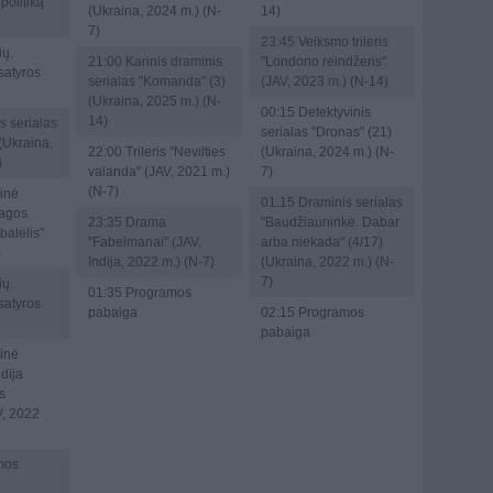
politiką
(Ukraina, 2024 m.) (N-
14)
7)
23:45
Veiksmo trileris
ių.
21:00
Karinis draminis
"Londono reindžeris"
 satyros
serialas "Komanda" (3)
(JAV, 2023 m.) (N-14)
(Ukraina, 2025 m.) (N-
00:15
Detektyvinis
14)
s serialas
serialas "Dronas" (21)
(Ukraina,
22:00
Trileris "Nevilties
(Ukraina, 2024 m.) (N-
)
valanda" (JAV, 2021 m.)
7)
(N-7)
inė
01:15
Draminis serialas
kagos
23:35
Drama
"Baudžiauninkė. Dabar
balėlis"
"Fabelmanai" (JAV,
arba niekada" (4/17)
)
Indija, 2022 m.) (N-7)
(Ukraina, 2022 m.) (N-
7)
ių.
01:35
Programos
 satyros
pabaiga
02:15
Programos
pabaiga
inė
dija
s
V, 2022
mos