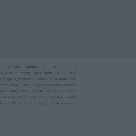
atnaujinama nuolatos, čia rasite ne tik
 BBC, CNN, Eurosport,
TVplay sports
, TV1000, ONT,
pramoginės
,
pažintinės
,
vaikams
-
tv programa siūlo
stos į lietuvių kalbą. Patogi funkcija
anonsai
leidžia
ai pristatydamos jų siužetą - visi filmai ir tv laidos
s nereikės ieškoti mėgstamo kanalo tarp begalės
grama © 2018 - TVPrograma.lt Žymos: tv programa,