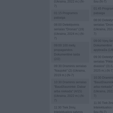
(Ukraina, 2022 m.) (N-
šou (N-7)
7)
01:45
Progra
01:15
Programos
pabaiga
pabaiga
08:00
Detektyv
08:00
Detektyvinis
serialas "Dron
serialas "Dronas" (19)
(Ukraina, 2024
(Ukraina, 2024 m.) (N-
7)
7)
09:00
Vyrų šeš
09:00
100 metų
Dokumentinė
propagandos.
apybraiža (1/8
Dokumentinė laida
09:30
Detektyv
(2/2)
serialas "Pikt
09:30
Draminis serialas
dvasios" (3) (
"Naujokė" (2) (Ukraina,
2025 m.) (N-7
2019 m.) (N-7)
10:30
Dramini
10:30
Draminis serialas
"Baudžiaunin
"Baudžiauninkė. Dabar
arba niekada"
arba niekada" (4/15)
(Ukraina, 2022
(Ukraina, 2022 m.) (N-
7)
7)
11:30
Tiek žin
11:30
Tiek žinių.
Intelektualios
Intelektualios satyros
šou (N-7)