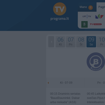
Mano
Pagr
0
06
07
08
09
10
Kt
Pn
Št
Se
Pr
Kt - 07-09
Pn - 
00:15
Draminis serialas
00:45
Laikykit
"Baudžiauninkė. Dabar
svečias Pijus
arba niekada" (4/16)
Intelektualios