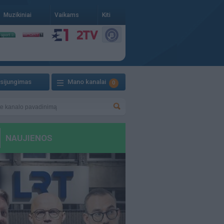
Muzikiniai
Vaikams
Kiti
isijungimas
Mano kanalai
0