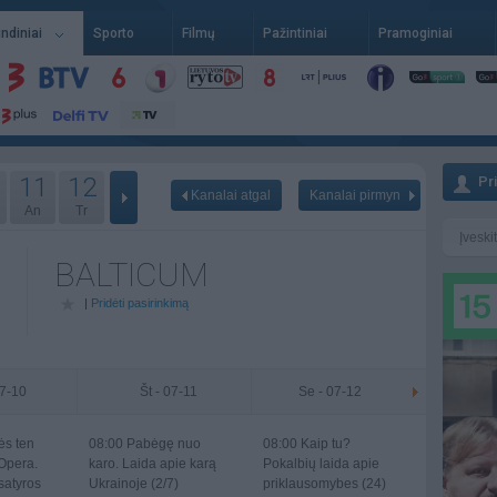
indiniai
Sporto
Filmų
Pažintiniai
Pramoginiai
11
12
Pr
Kanalai atgal
Kanalai pirmyn
An
Tr
BALTICUM
|
Pridėti pasirinkimą
07-10
Št - 07-11
Se - 07-12
ės ten
08:00
Pabėgę nuo
08:00
Kaip tu?
 Opera.
karo. Laida apie karą
Pokalbių laida apie
 satyros
Ukrainoje (2/7)
priklausomybes (24)