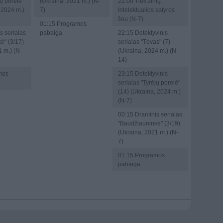
jų porelė"
(Ukraina, 2021 m.) (N-
22:00
Tiek žinių.
 2024 m.)
7)
Intelektualios satyros
šou (N-7)
01:15
Programos
s serialas
pabaiga
22:15
Detektyvinis
ė" (3/17)
serialas "Tėvas" (7)
 m.) (N-
(Ukraina, 2024 m.) (N-
14)
mos
23:15
Detektyvinis
serialas "Tyrėjų porelė"
(14) (Ukraina, 2024 m.)
(N-7)
00:15
Draminis serialas
"Baudžiauninkė" (3/19)
(Ukraina, 2021 m.) (N-
7)
01:15
Programos
pabaiga