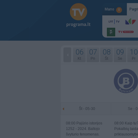
Mano
Pagr
0
06
07
08
09
10
Kt
Pn
Št
Se
Pr
Št - 05-30
Se - 
08:00
Pajūrio istorijos
08:00
Kaip tu
1252 - 2024. Baltojo
Pokalbių laid
švyturio fenomenas.
priklausomybe