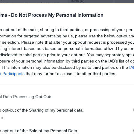
laida (6)
 2024 m.)
"Varnas ir žvirblis" (14)
(Ukraina, 2022 m.) (N-
12:00
Pajūrio istorijos
ama -
Do Not Process My Personal Information
7)
1252 - 2024. Baltojo
ėti sau.
švyturio fenomenas.
mocinę
13:05
Draminis serialas
Pažintinė istorinė laida
veikatą
"Ligoninė" (3) (Ukraina,
to opt-out of the sale, sharing to third parties, or processing of your per
(3)
2024 m.) (N-7)
formation for targeted advertising by us, please use the below opt-out s
12:30
Romantinė
r selection. Please note that after your opt-out request is processed y
draminis
14:05
Draminis serialas
komedija "Meilė,
o vardas
"Ligoninė" (4) (Ukraina,
eing interest-based ads based on personal information utilized by us or
burbulai ir krištolo
Ukraina,
2024 m.) (N-7)
disclosed to third parties prior to your opt-out. You may separately opt-
įlanka" (Kanada, 2021
)
losure of your personal information by third parties on the IAB’s list of
m.)
15:05
Romantinė
. This information may also be disclosed by us to third parties on the
IA
ės ten
komedija "Meilė
14:05
Karinis draminis
iliūtė.
užkandžiams" (Kanada,
Participants
that may further disclose it to other third parties.
serialas „Mano vardas
 satyros
2022 m.)
– Viltis“ (3) (Ukraina,
2023 m.) (N-7)
16:45
100 metų
inė
propagandos.
15:05
Romantinė
l Data Processing Opt Outs
lė,
Dokumentinė laida
komedija "Saldus
štolo
(1/2)
ruduo" (Kanada, JAV,
da, 2021
o opt-out of the Sharing of my personal data.
2020 m.)
17:15
Draminis serialas
"Gydytoja iš
In
16:45
Kaip padėti sau.
ės ten.
pašaukimo" (13)
Laida apie emocinę
 satyros
(Ukraina, 2024 m.) (N-
visuomenės sveikatą
o opt-out of the Sale of my Personal Data.
8l.) (N-7)
7)