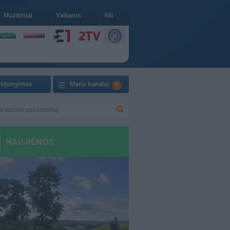
Muzikiniai
Vaikams
Kiti
isijungimas
Mano kanalai
0