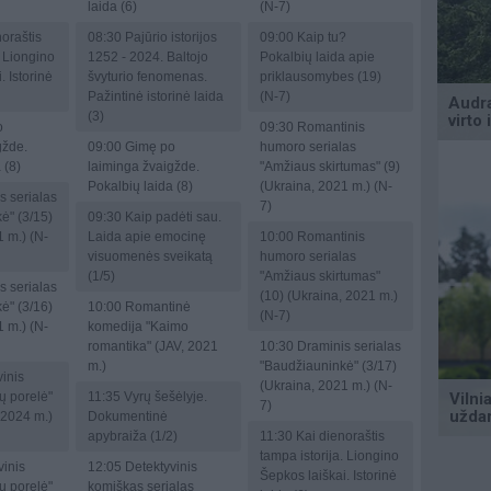
laida (6)
(N-7)
oraštis
08:30
Pajūrio istorijos
09:00
Kaip tu?
. Liongino
1252 - 2024. Baltojo
Pokalbių laida apie
. Istorinė
švyturio fenomenas.
priklausomybes (19)
Pažintinė istorinė laida
(N-7)
(3)
o
09:30
Romantinis
gžde.
09:00
Gimę po
humoro serialas
 (8)
laiminga žvaigžde.
"Amžiaus skirtumas" (9)
Pokalbių laida (8)
(Ukraina, 2021 m.) (N-
s serialas
7)
ė" (3/15)
09:30
Kaip padėti sau.
 m.) (N-
Laida apie emocinę
10:00
Romantinis
visuomenės sveikatą
humoro serialas
(1/5)
"Amžiaus skirtumas"
s serialas
(10) (Ukraina, 2021 m.)
ė" (3/16)
10:00
Romantinė
(N-7)
 m.) (N-
komedija "Kaimo
romantika" (JAV, 2021
10:30
Draminis serialas
m.)
"Baudžiauninkė" (3/17)
inis
(Ukraina, 2021 m.) (N-
jų porelė"
11:35
Vyrų šešėlyje.
7)
 2024 m.)
Dokumentinė
apybraiža (1/2)
11:30
Kai dienoraštis
tampa istorija. Liongino
inis
12:05
Detektyvinis
Šepkos laiškai. Istorinė
jų porelė"
komiškas serialas