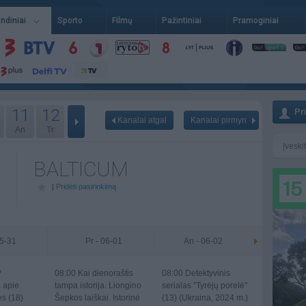
indiniai
Sporto
Filmų
Pažintiniai
Pramoginiai
11
12
Pr
Kanalai atgal
Kanalai pirmyn
An
Tr
BALTICUM
|
Pridėti pasirinkimą
05-31
Pr - 06-01
An - 06-02
?
08:00
Kai dienoraštis
08:00
Detektyvinis
a apie
tampa istorija. Liongino
serialas "Tyrėjų porelė"
s (18)
Šepkos laiškai. Istorinė
(13) (Ukraina, 2024 m.)