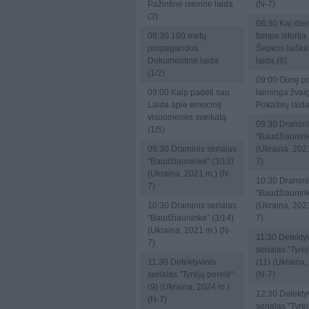
Pažintinė istorinė laida
(N-7)
(3)
08:30
Kai dien
08:30
100 metų
tampa istorija
propagandos.
Šepkos laiškai
Dokumentinė laida
laida (6)
(1/2)
09:00
Gimę p
09:00
Kaip padėti sau.
laiminga žvai
Laida apie emocinę
Pokalbių laida
visuomenės sveikatą
09:30
Dramini
(1/5)
"Baudžiaunink
09:30
Draminis serialas
(Ukraina, 2021
"Baudžiauninkė" (3/13)
7)
(Ukraina, 2021 m.) (N-
10:30
Dramini
7)
"Baudžiaunink
10:30
Draminis serialas
(Ukraina, 2021
"Baudžiauninkė" (3/14)
7)
(Ukraina, 2021 m.) (N-
11:30
Detektyv
7)
serialas "Tyrė
11:30
Detektyvinis
(11) (Ukraina,
serialas "Tyrėjų porelė"
(N-7)
(9) (Ukraina, 2024 m.)
12:30
Detektyv
(N-7)
serialas "Tyrė