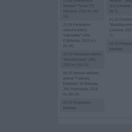
21:00
Detektyvinis
serialas "Tyrė
serialas "Tėvas" (7)
(13) (Ukraina,
(Ukraina, 2024 m.) (N-
(N-7)
14)
01:15
Dramini
22:00
Fantastinis
"Baudžiaunink
veiksmo trileris
(Ukraina, 2021
"Hipnotikai" (JAV,
7)
D.Britanija, 2023 m.)
02:15
Progra
(N-14)
pabaiga
23:45
Fantastinis trileris
"Giesmininkas" (JAV,
2020 m.) (N-14)
00:25
Istorinė veiksmo
drama "7 dienos
Entebėje" (D.Britanija,
JAV, Prancūzija, 2018
m.) (N-14)
02:25
Programos
pabaiga