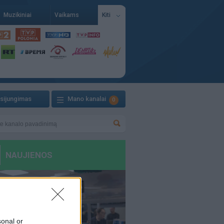
Muzikiniai
Vaikams
Kiti
isijungimas
Mano kanalai
0
sonal or