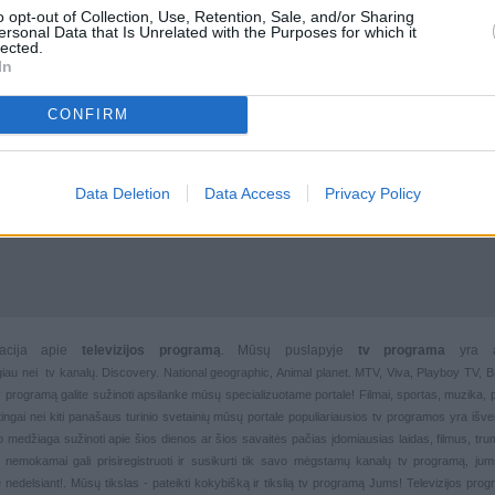
o opt-out of Collection, Use, Retention, Sale, and/or Sharing
ersonal Data that Is Unrelated with the Purposes for which it
lected.
In
CONFIRM
Data Deletion
Data Access
Privacy Policy
rmacija apie
televizijos programą
. Mūsų puslapyje
tv programa
yra 
giau nei
tv kanalų. Discovery. National geographic, Animal planet. MTV, Viva, Playboy TV,
 tv programą galite sužinoti apsilanke mūsų specializuotame portale!
Filmai
,
sportas
,
muzika
,
rtingai nei kiti panašaus turinio svetainių mūsų portale populiariausios
tv programos yra išver
deo medžiaga sužinoti apie šios dienos ar šios savaitės pačias įdomiausias laidas, filmus, trump
, nemokamai gali prisiregistruoti ir susikurti tik savo mėgstamų kanalų
tv programą, jum
 nedelsiant!. Mūsų tikslas - pateikti kokybišką ir tikslią tv programą Jums!
Televizijos pro