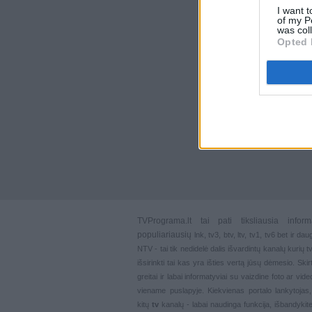
I want t
of my P
was col
Opted 
TVPrograma.lt
tai pati tiksliausia info
populiariausių
lnk
,
tv3
,
btv
,
ltv
,
tv1
,
tv6
bet ir dau
NTV - tai tik nedidelė dalis išvardintų kanalų kurių
išsirinkti tai kas yra išties vertą jūsų dėmesio. Ski
greitai ir labai informatyviai su vaizdine foto ar vi
viename puslapyje. Kiekvienas portalo lankytojas
kitų
tv
kanalų - labai naudinga funkcija, išbandykite