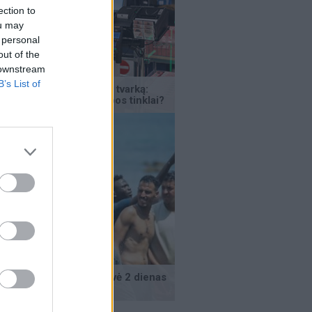
ection to
ou may
 personal
out of the
 downstream
B’s List of