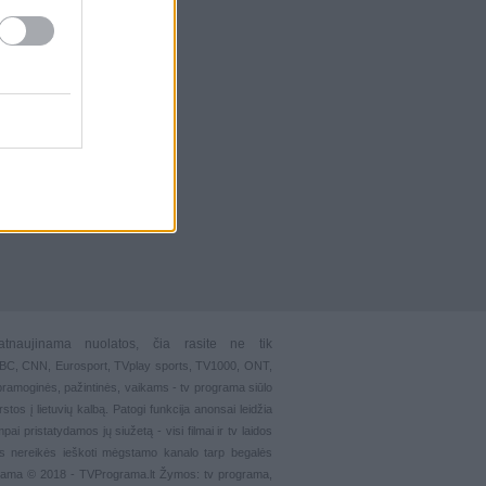
atnaujinama nuolatos, čia rasite ne tik
 BBC, CNN, Eurosport,
TVplay sports
, TV1000, ONT,
pramoginės
,
pažintinės
,
vaikams
-
tv programa siūlo
stos į lietuvių kalbą. Patogi funkcija
anonsai
leidžia
ai pristatydamos jų siužetą - visi filmai ir tv laidos
s nereikės ieškoti mėgstamo kanalo tarp begalės
grama © 2018 - TVPrograma.lt Žymos: tv programa,