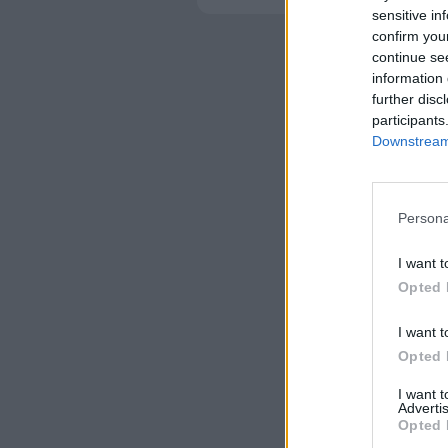
sensitive in
confirm you
continue se
information 
further disc
participants
Downstream 
Persona
I want t
Opted 
I want t
Opted 
I want 
Advertis
Opted 