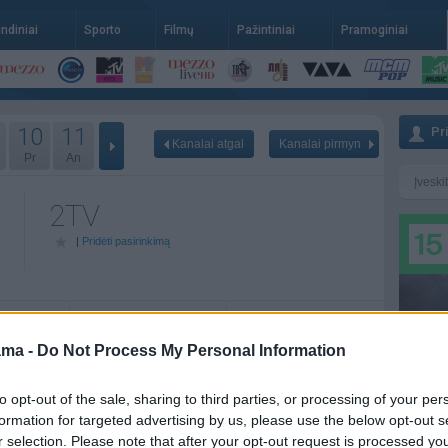
indiniai
Sporto
Filmų
Pažintiniai
Pramoginiai
10
11
Pr
Kanalai atgal
Kanalai pirmyn
Pr
An
2TV
|
Pridėti pasirinkimą
07-15
Kt - 07-16
Pn - 07-17
ama -
Do Not Process My Personal Information
itai
06:00
Amžini hitai
06:00
Amžini hitai
09:00
Pabun2
09:00
Pabun2
to opt-out of the sale, sharing to third parties, or processing of your per
formation for targeted advertising by us, please use the below opt-out s
o2
11:00
Nenuobo2
11:00
Nenuobo2
r selection. Please note that after your opt-out request is processed y