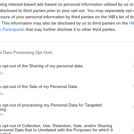
Tok
16:00
Šok TikTok
16:00
Šok TikTok
eing interest-based ads based on personal information utilized by us or
s Top 10
17:00
Pa2kim
17:00
Pa2kim
disclosed to third parties prior to your opt-out. You may separately opt-
losure of your personal information by third parties on the IAB’s list of
23:00
2zgės
22:00
2LT
. This information may also be disclosed by us to third parties on the
IA
00:00
2zgės
00:00
2zgės
Participants
that may further disclose it to other third parties.
s prie
02:00
DJ klubas
02:00
DJ klubas
03:00
2TV muzika.
03:00
2TV muzika.
 laida
Geriausi muzikiniai
Geriausi muzikiniai
ir
l Data Processing Opt Outs
klipai
klipai
 Vedėjos
ė ir
o opt-out of the Sharing of my personal data.
ja
In
toji
eninė
o opt-out of the Sale of my Personal Data.
ė
In
to opt-out of processing my Personal Data for Targeted
ing.
In
o opt-out of Collection, Use, Retention, Sale, and/or Sharing
ersonal Data that Is Unrelated with the Purposes for which it
lected.