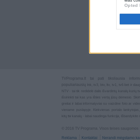
Opted 
TVPrograma.lt
tai pati tiksliausia info
populiariausių
lnk
,
tv3
,
btv
,
ltv
,
tv1
,
tv6
bet ir dau
NTV - tai tik nedidelė dalis išvardintų kanalų kurių
išsirinkti tai kas yra išties vertą jūsų dėmesio. Ski
greitai ir labai informatyviai su vaizdine foto ar vi
viename puslapyje. Kiekvienas portalo lankytojas
kitų
tv
kanalų - labai naudinga funkcija, išbandykite 
© 2016 TV Programa. Visos teises saugomos
Reklama
Kontaktai
Nerandi mėgstamo ka