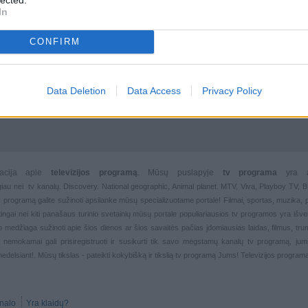
In
CONFIRM
Data Deletion
Data Access
Privacy Policy
rmacija apie
televizijos programą
. Mūsų puslapyje
tv programa
yra 
giau nei
tv kanalų. Discovery. National geographic, Animal planet. MTV, Viva, Playboy TV,
 tv programą galite sužinoti apsilanke mūsų specializuotame portale!
Filmai
,
sportas
,
muzika
,
rtingai nei kiti panašaus turinio svetainių mūsų portale populiariausios
tv programos yra išver
deo medžiaga sužinoti apie šios dienos ar šios savaitės pačias įdomiausias laidas, filmus, trump
, nemokamai gali prisiregistruoti ir susikurti tik savo mėgstamų kanalų
tv programą, jum
nedelsiant!. Mūsų tikslas - pateikti kokybišką ir tikslią tv programą Jums!
Televizijos progra
nalo
Yra klaidų?