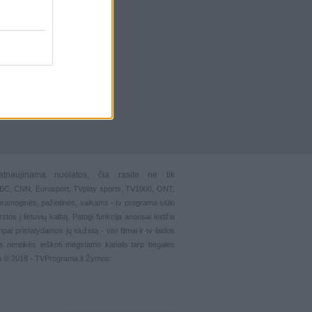
atnaujinama nuolatos, čia rasite ne tik
 BBC, CNN, Eurosport,
TVplay sports
, TV1000, ONT,
pramoginės
,
pažintinės
,
vaikams
-
tv programa siūlo
stos į lietuvių kalbą. Patogi funkcija
anonsai
leidžia
ai pristatydamos jų siužetą - visi filmai ir tv laidos
s nereikės ieškoti mėgstamo kanalo tarp begalės
ma © 2018 - TVPrograma.lt Žymos: