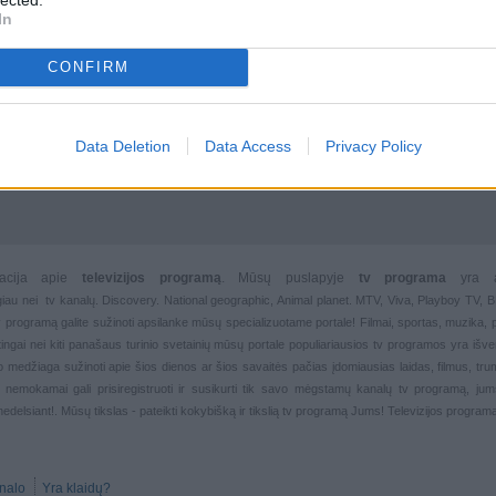
In
CONFIRM
Data Deletion
Data Access
Privacy Policy
rmacija apie
televizijos programą
. Mūsų puslapyje
tv programa
yra 
giau nei
tv kanalų. Discovery. National geographic, Animal planet. MTV, Viva, Playboy TV,
 tv programą galite sužinoti apsilanke mūsų specializuotame portale!
Filmai
,
sportas
,
muzika
,
rtingai nei kiti panašaus turinio svetainių mūsų portale populiariausios
tv programos yra išver
deo medžiaga sužinoti apie šios dienos ar šios savaitės pačias įdomiausias laidas, filmus, trump
, nemokamai gali prisiregistruoti ir susikurti tik savo mėgstamų kanalų
tv programą, jum
nedelsiant!. Mūsų tikslas - pateikti kokybišką ir tikslią tv programą Jums!
Televizijos progra
nalo
Yra klaidų?