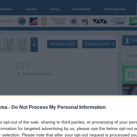
indiniai
Sporto
Filmų
Pažintiniai
Pramoginiai
10
11
Pr
Kanalai atgal
Kanalai pirmyn
Pr
An
2TV
|
Pridėti pasirinkimą
06-09
Tr - 06-10
Kt - 06-11
ama -
Do Not Process My Personal Information
itai
06:00
Amžini hitai
06:00
Amžini hitai
09:00
Pabun2
09:00
Pabun2
to opt-out of the sale, sharing to third parties, or processing of your per
formation for targeted advertising by us, please use the below opt-out s
o2
11:00
Nenuobo2
11:00
Nenuobo2
r selection. Please note that after your opt-out request is processed y