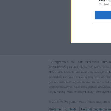
Opted 
TVPrograma.lt
tai pati tiksliausia info
populiariausių
lnk
,
tv3
,
btv
,
ltv
,
tv1
,
tv6
bet ir dau
NTV - tai tik nedidelė dalis išvardintų kanalų kurių
išsirinkti tai kas yra išties vertą jūsų dėmesio. Ski
greitai ir labai informatyviai su vaizdine foto ar vi
viename puslapyje. Kiekvienas portalo lankytojas
kitų
tv
kanalų - labai naudinga funkcija, išbandykite 
© 2016 TV Programa. Visos teises saugomos
Reklama
Kontaktai
Nerandi mėgstamo ka