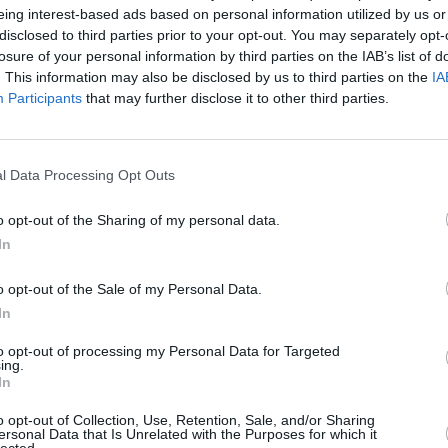
Tok
16:00
Šok TikTok
16:00
Šok TikTok
eing interest-based ads based on personal information utilized by us or
o Top 10
17:00
Lietuvos Top 10
17:00
Pa2kim
disclosed to third parties prior to your opt-out. You may separately opt-
losure of your personal information by third parties on the IAB’s list of
18:00
Pa2kim
23:00
2zgės
. This information may also be disclosed by us to third parties on the
IA
23:00
2zgės
00:00
2zgės
Participants
that may further disclose it to other third parties.
s prie
03:30
Merginos prie
02:00
DJ klubas
vairo
03:00
2TV muzika.
toji
04:00
Sal2. Lėtoji
Geriausi muzikiniai
l Data Processing Opt Outs
eninė
televizija - meninė
klipai
ė
audiovizualinė
instaliacija
o opt-out of the Sharing of my personal data.
In
o opt-out of the Sale of my Personal Data.
In
to opt-out of processing my Personal Data for Targeted
ing.
In
o opt-out of Collection, Use, Retention, Sale, and/or Sharing
ersonal Data that Is Unrelated with the Purposes for which it
lected.