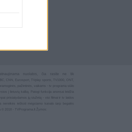
atnaujinama nuolatos, čia rasite ne tik
 BBC, CNN, Eurosport,
TVplay sports
, TV1000, ONT,
pramoginės
,
pažintinės
,
vaikams
-
tv programa siūlo
stos į lietuvių kalbą. Patogi funkcija
anonsai
leidžia
ai pristatydamos jų siužetą - visi filmai ir tv laidos
s nereikės ieškoti mėgstamo kanalo tarp begalės
ma © 2018 - TVPrograma.lt Žymos: