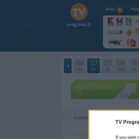
Mano
Pagr
0
06
07
08
09
10
Kt
Pn
Št
Se
Pr
Šiandien - 08-07
Rytoj -
TV Progr
If you wish 