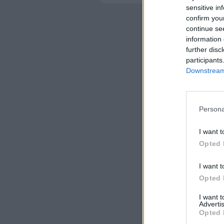
sensitive in
confirm you
continue se
information 
further disc
participants
Downstream 
Persona
I want t
Opted 
I want t
Opted 
I want 
Advertis
Opted 