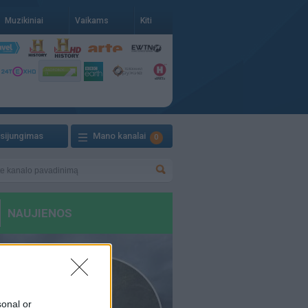
Muzikiniai
Vaikams
Kiti
isijungimas
Mano kanalai
0
sonal or