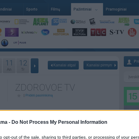
indiniai
Sporto
Filmų
Pažintiniai
Pramoginiai
11
12
Pr
Kanalai atgal
Kanalai pirmyn
An
Tr
ZDOROVOE TV
|
Pridėti pasirinkimą
 08-08
Poryt - 08-09
Pr - 08-10
ama -
Do Not Process My Personal Information
to opt-out of the sale, sharing to third parties, or processing of your per