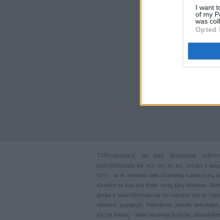
I want t
of my P
was col
Opted 
TVPrograma.lt
tai pati tiksliausia info
populiariausių
lnk
,
tv3
,
btv
,
ltv
,
tv1
,
tv6
bet ir dau
NTV - tai tik nedidelė dalis išvardintų kanalų kurių
išsirinkti tai kas yra išties vertą jūsų dėmesio. Ski
greitai ir labai informatyviai su vaizdine foto ar vi
viename puslapyje. Kiekvienas portalo lankytojas
kitų
tv
kanalų - labai naudinga funkcija, išbandykite