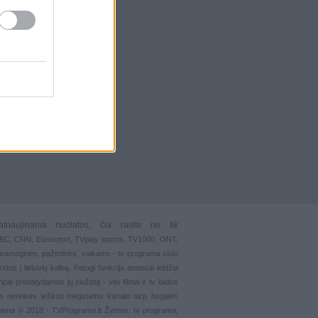
atnaujinama nuolatos, čia rasite ne tik
 BBC, CNN, Eurosport,
TVplay sports
, TV1000, ONT,
pramoginės
,
pažintinės
,
vaikams
-
tv programa siūlo
stos į lietuvių kalbą. Patogi funkcija
anonsai
leidžia
ai pristatydamos jų siužetą - visi filmai ir tv laidos
s nereikės ieškoti mėgstamo kanalo tarp begalės
grama © 2018 - TVPrograma.lt Žymos: tv programa,