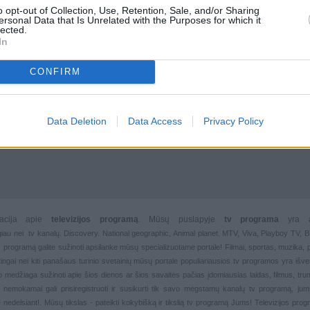
o opt-out of Collection, Use, Retention, Sale, and/or Sharing
ersonal Data that Is Unrelated with the Purposes for which it
lected.
In
CONFIRM
Data Deletion
Data Access
Privacy Policy
rmacija apie
televizijos programą
. Mūsų puslapyje
tv programa
yra 
giau nei
tv kanalų. Discovery. National geographic, Animal planet. MTV, Viva, Playboy TV,
 tv programą galite sužinoti apsilanke mūsų specializuotame portale!
Filmai
,
sportas
,
muzika
,
rtingai nei kiti panašaus turinio svetainių mūsų portale populiariausios
tv programos yra išver
deo medžiaga sužinoti apie šios dienos ar šios savaitės pačias įdomiausias laidas, filmus, trump
, nemokamai gali prisiregistruoti ir susikurti tik savo mėgstamų kanalų
tv programą, jum
 nedelsiant!. Mūsų tikslas - pateikti kokybišką ir tikslią tv programą Jums!
Televizijos pro