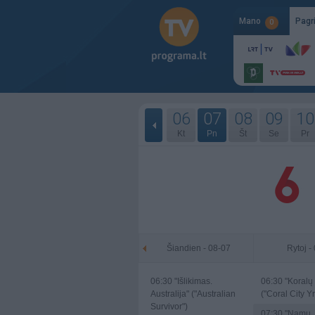
Mano
Pagr
0
06
07
08
09
10
Kt
Pn
Št
Se
Pr
Šiandien - 08-07
Rytoj -
06:30
"Išlikimas.
06:30
"Koralų 
Australija" ("Australian
("Coral City Yr
Survivor")
07:30
"Namų