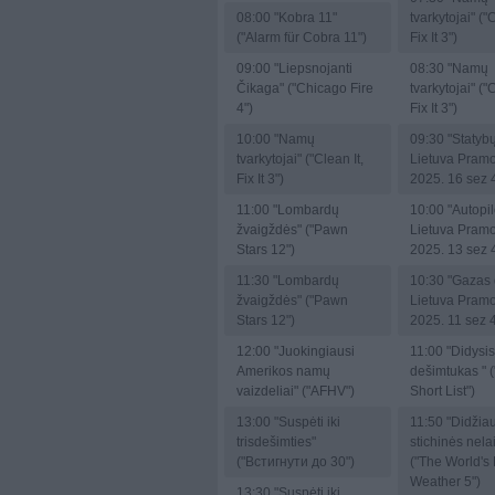
08:00
"Kobra 11"
tvarkytojai" ("C
("Alarm für Cobra 11")
Fix It 3")
09:00
"Liepsnojanti
08:30
"Namų
Čikaga" ("Chicago Fire
tvarkytojai" ("C
4")
Fix It 3")
10:00
"Namų
09:30
"Statybų
tvarkytojai" ("Clean It,
Lietuva Pram
Fix It 3")
2025. 16 sez 
11:00
"Lombardų
10:00
"Autopil
žvaigždės" ("Pawn
Lietuva Pram
Stars 12")
2025. 13 sez 
11:30
"Lombardų
10:30
"Gazas 
žvaigždės" ("Pawn
Lietuva Pram
Stars 12")
2025. 11 sez 
12:00
"Juokingiausi
11:00
"Didysis
Amerikos namų
dešimtukas " 
vaizdeliai" ("AFHV")
Short List")
13:00
"Suspėti iki
11:50
"Didžia
trisdešimties"
stichinės nel
("Встигнути до 30")
("The World's
Weather 5")
13:30
"Suspėti iki