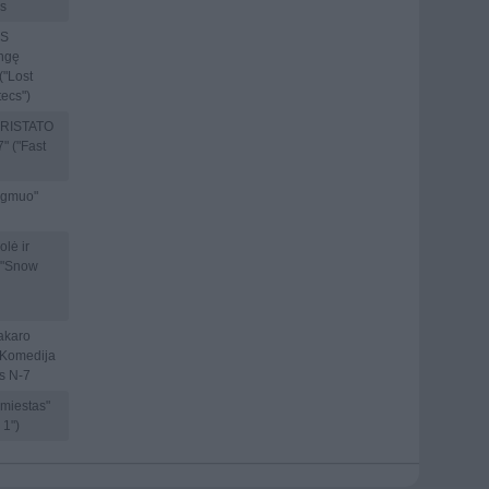
 s
IS
ngę
("Lost
tecs")
RISTATO
 7" ("Fast
lygmuo"
lė ir
("Snow
akaro
a Komedija
 s N-7
miestas"
 1")