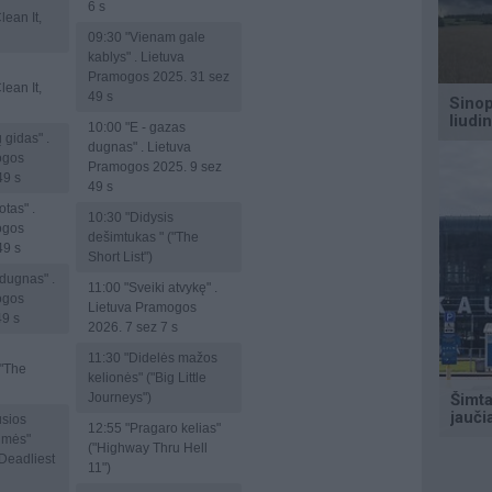
6 s
lean It,
09:30
"Vienam gale
kablys" . Lietuva
Pramogos 2025. 31 sez
lean It,
49 s
10:00
"E - gazas
 gidas" .
dugnas" . Lietuva
ogos
Pramogos 2025. 9 sez
49 s
49 s
otas" .
10:30
"Didysis
ogos
dešimtukas " ("The
49 s
Short List")
dugnas" .
11:00
"Sveiki atvykę" .
ogos
Lietuva Pramogos
49 s
2026. 7 sez 7 s
11:30
"Didelės mažos
("The
kelionės" ("Big Little
Journeys")
usios
12:55
"Pragaro kelias"
aimės"
("Highway Thru Hell
 Deadliest
11")