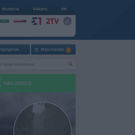
Muzikiniai
Vaikams
Kiti
isijungimas
Mano kanalai
0