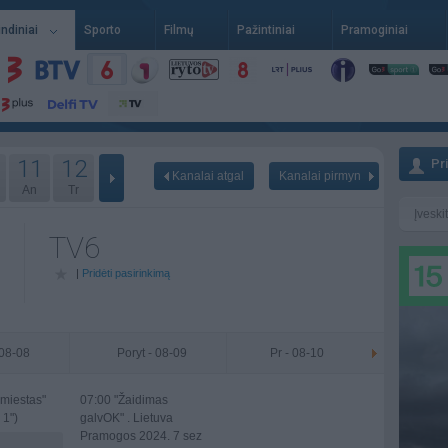
indiniai
Sporto
Filmų
Pažintiniai
Pramoginiai
11
12
Pr
Kanalai atgal
Kanalai pirmyn
An
Tr
TV6
|
Pridėti pasirinkimą
 08-08
Poryt - 08-09
Pr - 08-10
miestas"
07:00
"Žaidimas
 1")
galvOK" . Lietuva
Pramogos 2024. 7 sez