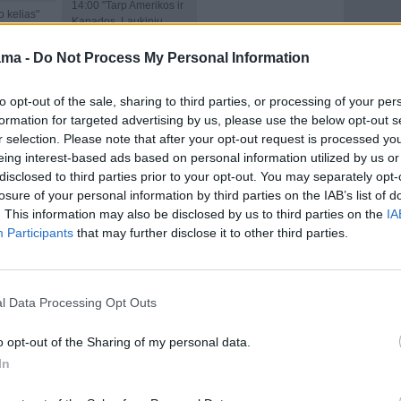
14:00
"Tarp Amerikos ir
 kelias"
Kanados. Laukinių
u Hell
gyvūnų karalystė"
("America's Wild
ama -
Do Not Process My Personal Information
Border: Northern
miestas"
Exposure")
 1")
to opt-out of the sale, sharing to third parties, or processing of your per
15:00
"Kelyje su
su
formation for targeted advertising by us, please use the below opt-out s
Normanu Ridu. 501 s "
 406 s "
r selection. Please note that after your opt-out request is processed y
("Ride with Norman
orman
eing interest-based ads based on personal information utilized by us or
Reedus 5")
disclosed to third parties prior to your opt-out. You may separately opt-
16:00
"Sandėlių karai"
ų karai"
losure of your personal information by third parties on the IAB’s list of
("Storage Wars
s
. This information may also be disclosed by us to third parties on the
IA
Canada")
Participants
that may further disclose it to other third parties.
16:30
"Sandėlių karai"
ų karai"
("Storage Wars
s
Canada")
17:00
"Sandėlių karai"
ų karai"
l Data Processing Opt Outs
("Storage Wars
s
Canada")
o opt-out of the Sharing of my personal data.
17:30
"Sandėlių karai"
ų karai"
In
("Storage Wars
s
Canada")