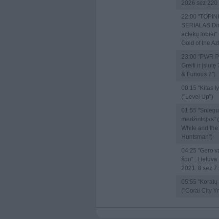
2026 sez 220
22:00
"TOPIN
SERIALAS Di
actekų lobiai" 
Gold of the Az
23:00
"PWR P
Greiti ir įsiutę
& Furious 7")
00:15
"Kitas 
("Level Up")
01:55
"Snieguo
medžiotojas" 
White and the
Huntsman")
04:25
"Gero v
šou" . Lietuv
2021. 8 sez 7
05:55
"Koralų 
("Coral City Yr