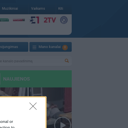
Muzikiniai
Vaikams
Kiti
isijungimas
Mano kanalai
0
sonal or
ection to