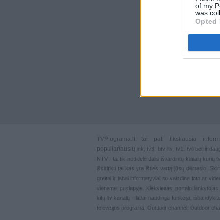
of my P
was col
Opted 
TVPrograma.lt
tai pati tiksliausia info
populiariausių
lnk
,
tv3
,
btv
,
ltv
,
tv1
,
tv6
bet ir dau
NTV - tai tik nedidelė dalis išvardintų kanalų kurių
išsirinkti tai kas yra išties vertą jūsų dėmesio. Ski
greitai ir labai informatyviai su vaizdine foto ar vi
viename puslapyje. Kiekvienas portalo lankytojas
kitų
tv
kanalų - labai naudinga funkcija, išbandykite
televizijos programa, Outdoor channel, Outdoor ch