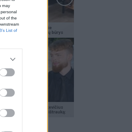
ou may
 personal
out of the
 downstream
B’s List of