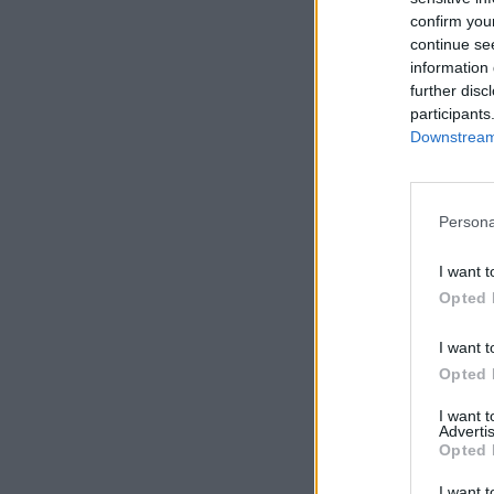
confirm you
continue se
information 
further disc
participants
Downstream 
Persona
I want t
Opted 
I want t
Opted 
I want 
Advertis
Opted 
I want t