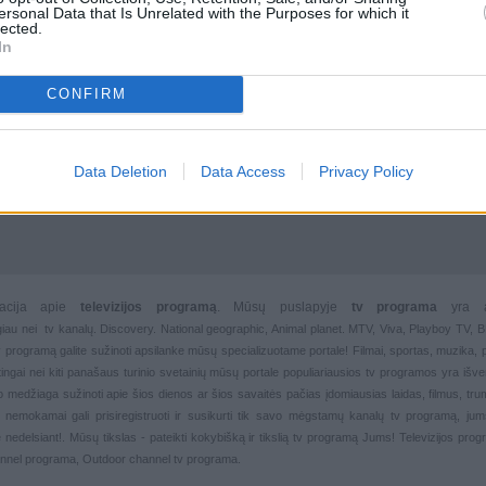
ersonal Data that Is Unrelated with the Purposes for which it
lected.
In
CONFIRM
Data Deletion
Data Access
Privacy Policy
rmacija apie
televizijos programą
. Mūsų puslapyje
tv programa
yra 
giau nei
tv kanalų. Discovery. National geographic, Animal planet. MTV, Viva, Playboy TV,
 tv programą galite sužinoti apsilanke mūsų specializuotame portale!
Filmai
,
sportas
,
muzika
,
rtingai nei kiti panašaus turinio svetainių mūsų portale populiariausios
tv programos yra išver
deo medžiaga sužinoti apie šios dienos ar šios savaitės pačias įdomiausias laidas, filmus, trump
, nemokamai gali prisiregistruoti ir susikurti tik savo mėgstamų kanalų
tv programą, jum
 nedelsiant!. Mūsų tikslas - pateikti kokybišką ir tikslią tv programą Jums!
Televizijos pro
annel programa, Outdoor channel tv programa.