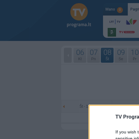
Mano
Pagr
0
06
07
08
09
10
Kt
Pn
Št
Se
Pr
Št - 11-08
Se - 
TV Progr
If you wish 
sensitive in