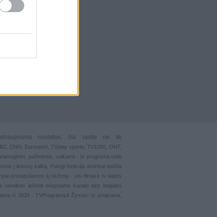
atnaujinama nuolatos, čia rasite ne tik
 BBC, CNN, Eurosport,
TVplay sports
, TV1000, ONT,
pramoginės
,
pažintinės
,
vaikams
-
tv programa siūlo
stos į lietuvių kalbą. Patogi funkcija
anonsai
leidžia
ai pristatydamos jų siužetą - visi filmai ir tv laidos
s nereikės ieškoti mėgstamo kanalo tarp begalės
grama © 2018 - TVPrograma.lt Žymos: tv programa,