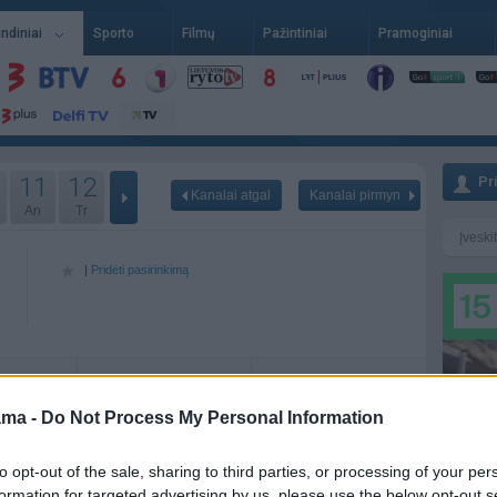
indiniai
Sporto
Filmų
Pažintiniai
Pramoginiai
11
12
Pr
Kanalai atgal
Kanalai pirmyn
An
Tr
|
Pridėti pasirinkimą
11-09
Pr - 11-10
An - 11-11
ama -
Do Not Process My Personal Information
to opt-out of the sale, sharing to third parties, or processing of your per
formation for targeted advertising by us, please use the below opt-out s