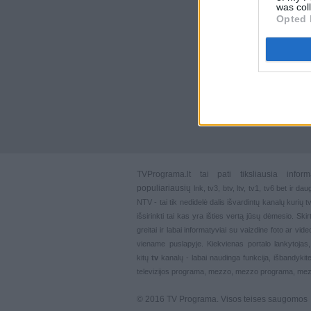
was col
Opted 
TVPrograma.lt
tai pati tiksliausia info
populiariausių
lnk
,
tv3
,
btv
,
ltv
,
tv1
,
tv6
bet ir dau
NTV - tai tik nedidelė dalis išvardintų kanalų kurių
išsirinkti tai kas yra išties vertą jūsų dėmesio. Ski
greitai ir labai informatyviai su vaizdine foto ar vi
viename puslapyje. Kiekvienas portalo lankytojas
kitų
tv
kanalų - labai naudinga funkcija, išbandykite
televizijos programa, mezzo, mezzo programa, mez
© 2016 TV Programa. Visos teises saugomos