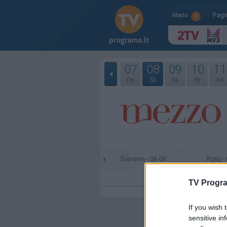
Mano
Pagr
0
07
08
09
10
11
Pn
Št
Se
Pr
An
Šiandien - 08-08
Rytoj -
TV Progr
If you wish 
sensitive in