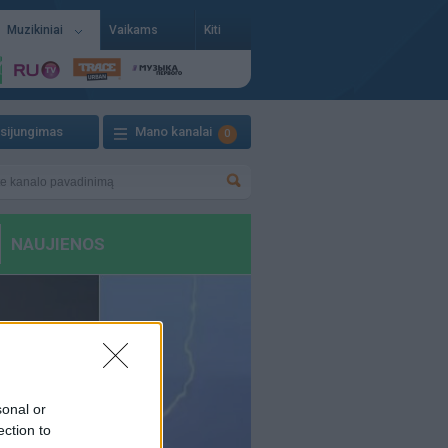
Muzikiniai
Vaikams
Kiti
isijungimas
Mano kanalai
0
sonal or
ection to