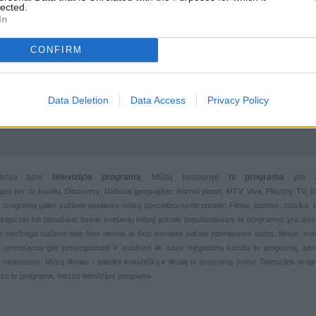
lected.
In
CONFIRM
Data Deletion
Data Access
Privacy Policy
rmacija apie
televizijos programą
. Mūsų puslapyje
tv programa
yra 
giau nei
tv kanalų. Discovery. National geographic, Animal planet. MTV, Viva, Playboy TV,
 tv programą galite sužinoti apsilanke mūsų specializuotame portale!
Filmai
,
sportas
,
muzika
,
rtingai nei kiti panašaus turinio svetainių mūsų portale populiariausios
tv programos yra išver
deo medžiaga sužinoti apie šios dienos ar šios savaitės pačias įdomiausias laidas, filmus, trump
, nemokamai gali prisiregistruoti ir susikurti tik savo mėgstamų kanalų
tv programą, jum
 nedelsiant!. Mūsų tikslas - pateikti kokybišką ir tikslią tv programą Jums!
Televizijos pro
zo tv programa, mezzo televizijos programa