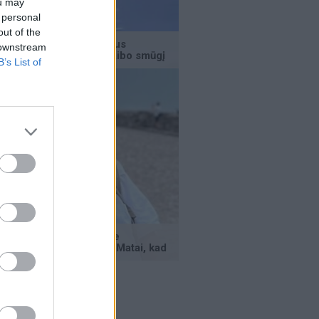
ou may
 personal
out of the
 downstream
B’s List of