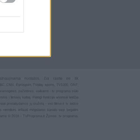
atnaujinama nuolatos, čia rasite ne tik
 BBC, CNN, Eurosport,
TVplay sports
, TV1000, ONT,
pramoginės
,
pažintinės
,
vaikams
-
tv programa siūlo
stos į lietuvių kalbą. Patogi funkcija
anonsai
leidžia
ai pristatydamos jų siužetą - visi filmai ir tv laidos
s nereikės ieškoti mėgstamo kanalo tarp begalės
grama © 2018 - TVPrograma.lt Žymos: tv programa,