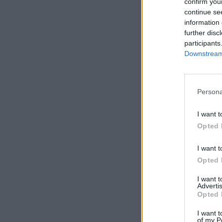
confirm you
continue se
information 
further disc
participants
Downstream 
Persona
I want t
Opted 
I want t
Opted 
I want 
Advertis
Opted 
I want t
of my P