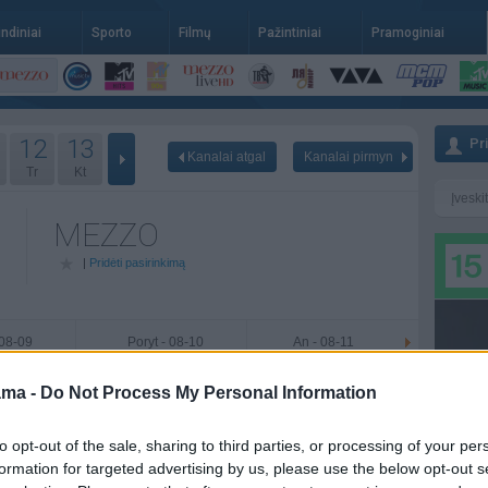
indiniai
Sporto
Filmų
Pažintiniai
Pramoginiai
12
13
Pr
Kanalai atgal
Kanalai pirmyn
Tr
Kt
MEZZO
|
Pridėti pasirinkimą
 08-09
Poryt - 08-10
An - 08-11
ama -
Do Not Process My Personal Information
to opt-out of the sale, sharing to third parties, or processing of your per
formation for targeted advertising by us, please use the below opt-out s