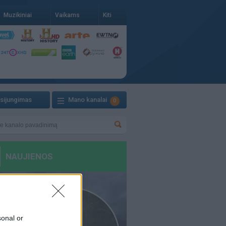
Muzikiniai
Vaikams
Kiti
isijungimas
Mano kanalai
0
sonal or