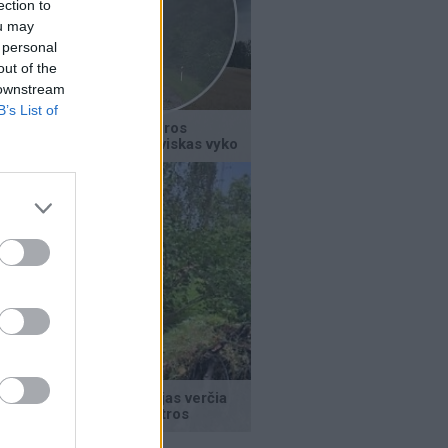
ection to
ou may
 personal
out of the
 downstream
B’s List of