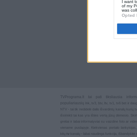
I want t
of my P
was col
Opted 
TVPrograma.lt
tai pati tiksliausia info
populiariausių
lnk
,
tv3
,
btv
,
ltv
,
tv1
,
tv6
bet ir dau
NTV - tai tik nedidelė dalis išvardintų kanalų kurių
išsirinkti tai kas yra išties vertą jūsų dėmesio. Ski
greitai ir labai informatyviai su vaizdine foto ar vi
viename puslapyje. Kiekvienas portalo lankytojas
kitų
tv
kanalų - labai naudinga funkcija, išbandykite 