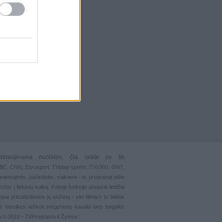
atnaujinama nuolatos, čia rasite ne tik
 BBC, CNN, Eurosport,
TVplay sports
, TV1000, ONT,
pramoginės
,
pažintinės
,
vaikams
-
tv programa siūlo
stos į lietuvių kalbą. Patogi funkcija
anonsai
leidžia
ai pristatydamos jų siužetą - visi filmai ir tv laidos
s nereikės ieškoti mėgstamo kanalo tarp begalės
ma © 2018 - TVPrograma.lt Žymos: