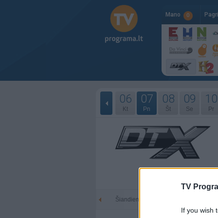
Mano
Pagr
0
06
07
08
09
10
Kt
Pn
Št
Se
Pr
TV Progr
Šiandien - 08-07
Rytoj -
If you wish 