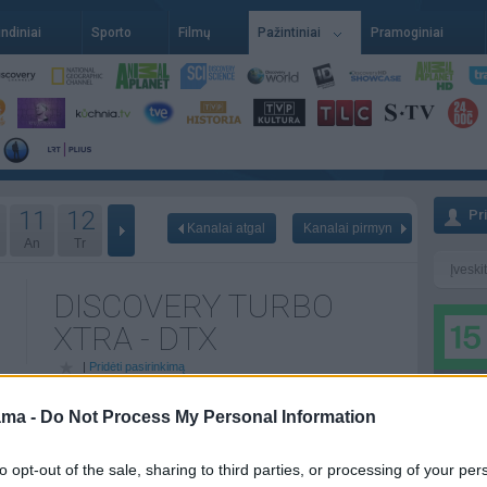
indiniai
Sporto
Filmų
Pažintiniai
Pramoginiai
11
12
Pr
Kanalai atgal
Kanalai pirmyn
An
Tr
DISCOVERY TURBO
XTRA - DTX
|
Pridėti pasirinkimą
ama -
Do Not Process My Personal Information
 08-08
Poryt - 08-09
Pr - 08-10
to opt-out of the sale, sharing to third parties, or processing of your per