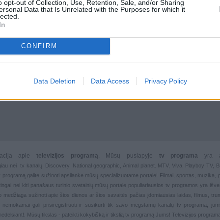
o opt-out of Collection, Use, Retention, Sale, and/or Sharing
ersonal Data that Is Unrelated with the Purposes for which it
lected.
In
CONFIRM
Data Deletion
Data Access
Privacy Policy
rmacija apie
televizijos programą
. Mūsų puslapyje
tv programa
yra 
giau nei
tv kanalų. Discovery. National geographic, Animal planet. MTV, Viva, Playboy TV,
 tv programą galite sužinoti apsilanke mūsų specializuotame portale!
Filmai
,
sportas
,
muzika
,
rtingai nei kiti panašaus turinio svetainių mūsų portale populiariausios
tv programos yra išver
deo medžiaga sužinoti apie šios dienos ar šios savaitės pačias įdomiausias laidas, filmus, trump
, nemokamai gali prisiregistruoti ir susikurti tik savo mėgstamų kanalų
tv programą, jum
nedelsiant!. Mūsų tikslas - pateikti kokybišką ir tikslią tv programą Jums!
Televizijos progra