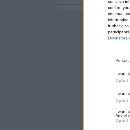
sensitive in
confirm you
continue se
information 
further disc
participants
Downstream 
Persona
I want t
Opted 
I want t
Opted 
I want 
Advertis
Opted 