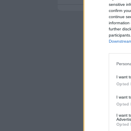
sensitive in
confirm you
continue se
information 
further disc
participants
Downstream 
Persona
I want t
Opted 
I want t
Opted 
I want 
Advertis
Opted 