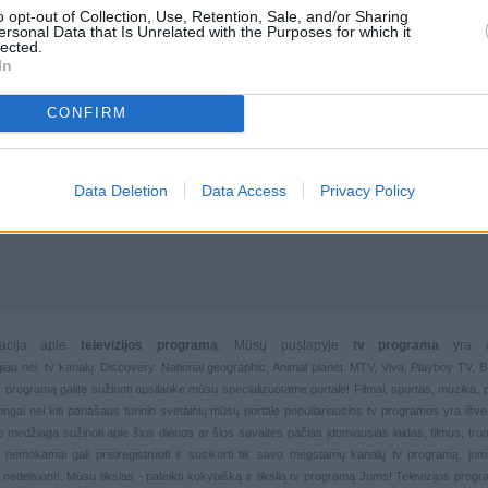
o opt-out of Collection, Use, Retention, Sale, and/or Sharing
ersonal Data that Is Unrelated with the Purposes for which it
lected.
In
CONFIRM
Data Deletion
Data Access
Privacy Policy
rmacija apie
televizijos programą
. Mūsų puslapyje
tv programa
yra 
giau nei
tv kanalų. Discovery. National geographic, Animal planet. MTV, Viva, Playboy TV,
 tv programą galite sužinoti apsilanke mūsų specializuotame portale!
Filmai
,
sportas
,
muzika
,
rtingai nei kiti panašaus turinio svetainių mūsų portale populiariausios
tv programos yra išver
deo medžiaga sužinoti apie šios dienos ar šios savaitės pačias įdomiausias laidas, filmus, trump
, nemokamai gali prisiregistruoti ir susikurti tik savo mėgstamų kanalų
tv programą, jum
 nedelsiant!. Mūsų tikslas - pateikti kokybišką ir tikslią tv programą Jums!
Televizijos pro