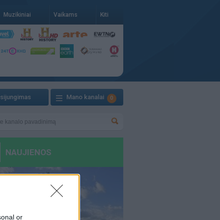
Muzikiniai
Vaikams
Kiti
isijungimas
Mano kanalai
0
sonal or