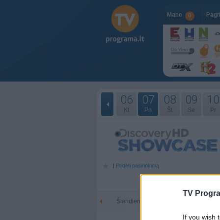
Mano
Pagr
0
06
07
08
09
10
Kt
Pn
Št
Se
Pr
|
Pridėti pasirinkimą
TV Progr
Šiandien - 08-07
Rytoj -
If you wish 