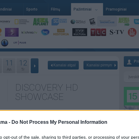
indiniai
Sporto
Filmų
Pažintiniai
Pramoginiai
11
12
Pr
Kanalai atgal
Kanalai pirmyn
An
Tr
DISCOVERY HD
SHOWCASE
ama -
Do Not Process My Personal Information
 08-08
Poryt - 08-09
Pr - 08-10
to opt-out of the sale, sharing to third parties, or processing of your per