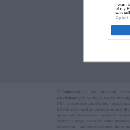
I want t
of my P
was col
Opted 
TVPrograma.lt
tai pati tiksliausia info
populiariausių
lnk
,
tv3
,
btv
,
ltv
,
tv1
,
tv6
bet ir dau
NTV - tai tik nedidelė dalis išvardintų kanalų kurių
išsirinkti tai kas yra išties vertą jūsų dėmesio. Ski
greitai ir labai informatyviai su vaizdine foto ar vi
viename puslapyje. Kiekvienas portalo lankytojas
kitų
tv
kanalų - labai naudinga funkcija, išbandykite