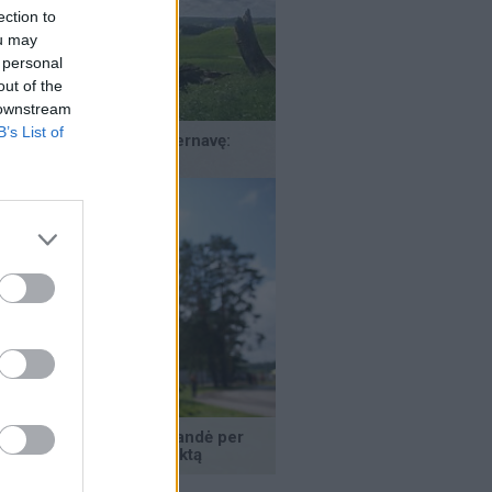
ection to
ou may
 personal
out of the
 downstream
B’s List of