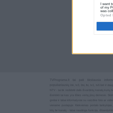
I want t
of my P
was col
Opted 
TVPrograma.lt
tai pati tiksliausia info
populiariausių
lnk
,
tv3
,
btv
,
ltv
,
tv1
,
tv6
bet ir dau
NTV - tai tik nedidelė dalis išvardintų kanalų kurių
išsirinkti tai kas yra išties vertą jūsų dėmesio. Ski
greitai ir labai informatyviai su vaizdine foto ar vi
viename puslapyje. Kiekvienas portalo lankytojas
kitų
tv
kanalų - labai naudinga funkcija, išbandykite