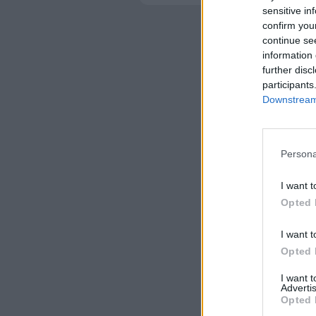
sensitive in
confirm you
continue se
information 
further disc
participants
Downstream 
Persona
I want t
Opted 
I want t
Opted 
I want 
Advertis
Opted 