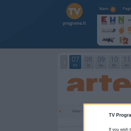
Mano
Pagr
0
07
08
09
10
11
Pn
Št
Se
Pr
An
Vakar - 08-07
Šiandien
TV Progr
If you wish 