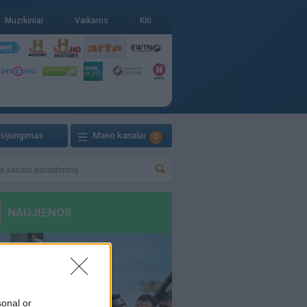
Muzikiniai
Vaikams
Kiti
isijungimas
Mano kanalai
0
sonal or