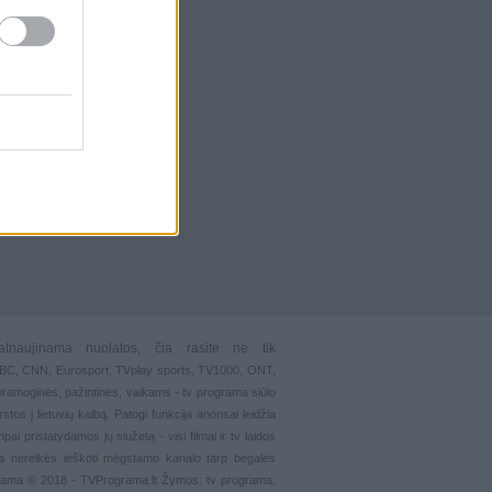
atnaujinama nuolatos, čia rasite ne tik
 BBC, CNN, Eurosport,
TVplay sports
, TV1000, ONT,
pramoginės
,
pažintinės
,
vaikams
-
tv programa siūlo
stos į lietuvių kalbą. Patogi funkcija
anonsai
leidžia
ai pristatydamos jų siužetą - visi filmai ir tv laidos
s nereikės ieškoti mėgstamo kanalo tarp begalės
grama © 2018 - TVPrograma.lt Žymos: tv programa,