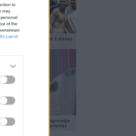
ection to
ou may
 personal
out of the
 downstream
B’s List of