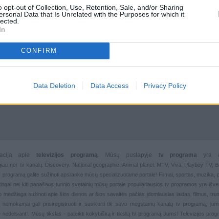
o opt-out of Collection, Use, Retention, Sale, and/or Sharing
ersonal Data that Is Unrelated with the Purposes for which it
lected.
In
CONFIRM
Data Deletion
Data Access
Privacy Policy
rmacija apie
televizijos programą
. Mūsų puslapyje
tv programa
yra 
giau nei
tv kanalų. Discovery. National geographic, Animal planet. MTV, Viva, Playboy TV,
 tv programą galite sužinoti apsilanke mūsų specializuotame portale!
Filmai
,
sportas
,
muzika
,
rtingai nei kiti panašaus turinio svetainių mūsų portale populiariausios
tv programos yra išver
deo medžiaga sužinoti apie šios dienos ar šios savaitės pačias įdomiausias laidas, filmus, trump
, nemokamai gali prisiregistruoti ir susikurti tik savo mėgstamų kanalų
tv programą, jum
 nedelsiant!. Mūsų tikslas - pateikti kokybišką ir tikslią tv programą Jums!
Televizijos pro