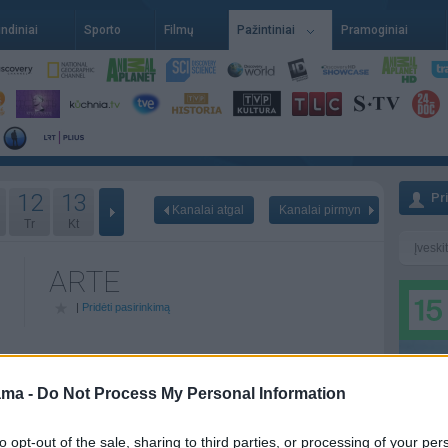
indiniai
Sporto
Filmų
Pažintiniai
Pramoginiai
12
13
Pr
Kanalai atgal
Kanalai pirmyn
Tr
Kt
ARTE
|
Pridėti pasirinkimą
 - 08-08
Rytoj - 08-09
Poryt - 08-10
ama -
Do Not Process My Personal Information
to opt-out of the sale, sharing to third parties, or processing of your per